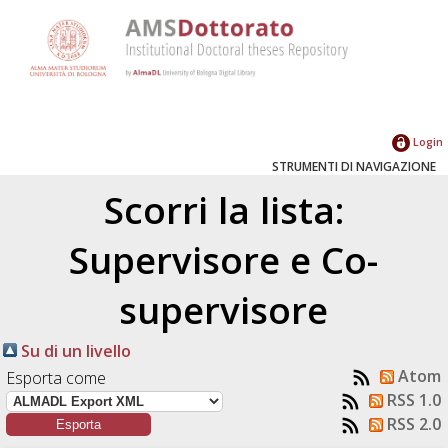
Login
STRUMENTI DI NAVIGAZIONE
Scorri la lista:
Supervisore e Co-
supervisore
Su di un livello
Atom
Esporta come
RSS 1.0
RSS 2.0