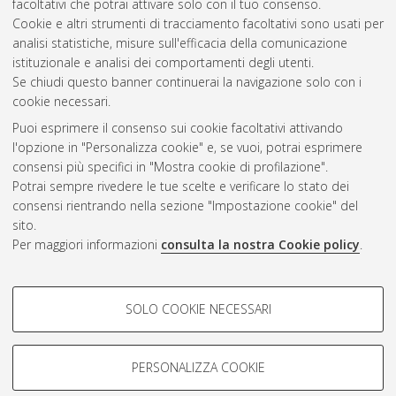
facoltativi che potrai attivare solo con il tuo consenso.
Cookie e altri strumenti di tracciamento facoltativi sono usati per
Questa lista e' stata generata il
Mon Aug 10 20:47:52 2026
analisi statistiche, misure sull'efficacia della comunicazione
CEST
.
istituzionale e analisi dei comportamenti degli utenti.
Se chiudi questo banner continuerai la navigazione solo con i
cookie necessari.
Atom
Puoi esprimere il consenso sui cookie facoltativi attivando
Rss 1.0
l'opzione in "Personalizza cookie" e, se vuoi, potrai esprimere
consensi più specifici in "Mostra cookie di profilazione".
Rss 2.0
Potrai sempre rivedere le tue scelte e verificare lo stato dei
consensi rientrando nella sezione "Impostazione cookie" del
sito.
AMS Dottorato
Per maggiori informazioni
consulta la nostra Cookie policy
.
ISSN: 2038-7946
Servizio implementato e gestito da
AlmaDL
COOKIE DI PROFILAZIONE -
Impostazioni Cookie
SOLO COOKIE NECESSARI
Informativa sulla privacy
FACOLTATIVI
Condizioni d’uso del sito
Si tratta di cookie utilizzati per analizzare le caratteristiche della
navigazione degli utenti, creare profili in base al loro comportamento
PERSONALIZZA COOKIE
sul sito, per analisi di marketing.