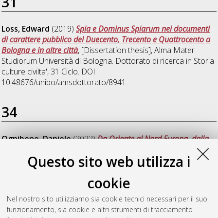
31
Loss, Edward
(2019)
Spia e Dominus Spiarum nei documenti
di carattere pubblico del Duecento, Trecento e Quattrocento a
Bologna e in altre città
, [Dissertation thesis], Alma Mater
Studiorum Università di Bologna. Dottorato di ricerca in
Storia
culture civilta'
, 31 Ciclo. DOI
10.48676/unibo/amsdottorato/8941.
34
Ognibene, Daniele
(2022)
Da Oriente al Nord Europa, dalla
piazza alla tavola. Lo studio dei registri dei dazi come fonte per
Questo sito web utilizza i
la storia dell'alimentazione. Il caso delle "vacchette" della città
di Bologna (XIV-XV secolo)
, [Dissertation thesis], Alma Mater
cookie
Studiorum Università di Bologna. Dottorato di ricerca in
Scienze storiche e archeologiche. Memoria, civilta' e
Nel nostro sito utilizziamo sia cookie tecnici necessari per il suo
patrimonio
, 34 Ciclo. DOI
funzionamento, sia cookie e altri strumenti di tracciamento
10.48676/unibo/amsdottorato/10099.