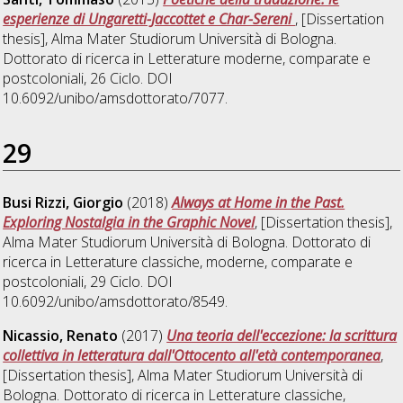
esperienze di Ungaretti-Jaccottet e Char-Sereni
, [Dissertation
thesis], Alma Mater Studiorum Università di Bologna.
Dottorato di ricerca in
Letterature moderne, comparate e
postcoloniali
, 26 Ciclo. DOI
10.6092/unibo/amsdottorato/7077.
29
Busi Rizzi, Giorgio
(2018)
Always at Home in the Past.
Exploring Nostalgia in the Graphic Novel
, [Dissertation thesis],
Alma Mater Studiorum Università di Bologna. Dottorato di
ricerca in
Letterature classiche, moderne, comparate e
postcoloniali
, 29 Ciclo. DOI
10.6092/unibo/amsdottorato/8549.
Nicassio, Renato
(2017)
Una teoria dell'eccezione: la scrittura
collettiva in letteratura dall'Ottocento all'età contemporanea
,
[Dissertation thesis], Alma Mater Studiorum Università di
Bologna. Dottorato di ricerca in
Letterature classiche,