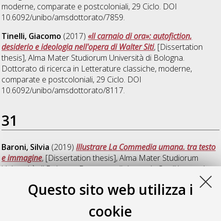
moderne, comparate e postcoloniali
, 29 Ciclo. DOI
10.6092/unibo/amsdottorato/7859.
Tinelli, Giacomo
(2017)
«Il carnaio di ora»: autofiction,
desiderio e ideologia nell'opera di Walter Siti
, [Dissertation
thesis], Alma Mater Studiorum Università di Bologna.
Dottorato di ricerca in
Letterature classiche, moderne,
comparate e postcoloniali
, 29 Ciclo. DOI
10.6092/unibo/amsdottorato/8117.
31
Baroni, Silvia
(2019)
Illustrare La Commedia umana. tra testo
e immagine
, [Dissertation thesis], Alma Mater Studiorum
Università di Bologna. Dottorato di ricerca in
Studi letterari e
culturali
, 31 Ciclo. DOI 10.6092/unibo/amsdottorato/9043.
Questo sito web utilizza i
Petricola, Mattia
(2019)
The Penultimate End: Intermediate
cookie
States between Life and Death from E.A. Poe to Today
,
[Dissertation thesis], Alma Mater Studiorum Università di