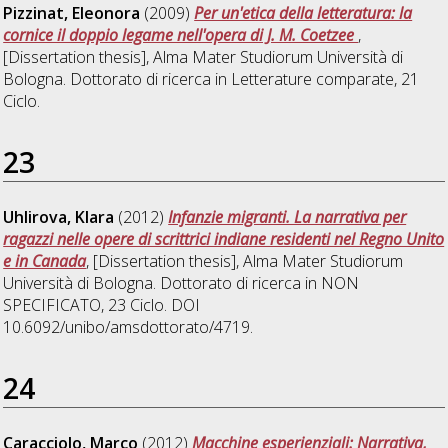
Pizzinat, Eleonora
(2009)
Per un'etica della letteratura: la
cornice il doppio legame nell'opera di J. M. Coetzee
,
[Dissertation thesis], Alma Mater Studiorum Università di
Bologna. Dottorato di ricerca in
Letterature comparate
, 21
Ciclo.
23
Uhlirova, Klara
(2012)
Infanzie migranti. La narrativa per
ragazzi nelle opere di scrittrici indiane residenti nel Regno Unito
e in Canada
, [Dissertation thesis], Alma Mater Studiorum
Università di Bologna. Dottorato di ricerca in
NON
SPECIFICATO
, 23 Ciclo. DOI
10.6092/unibo/amsdottorato/4719.
24
Caracciolo, Marco
(2012)
Macchine esperienziali: Narrativa,