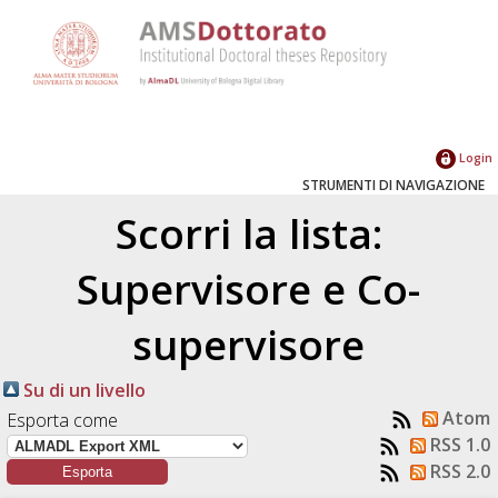
Login
STRUMENTI DI NAVIGAZIONE
Scorri la lista:
Supervisore e Co-
supervisore
Su di un livello
Atom
Esporta come
RSS 1.0
RSS 2.0