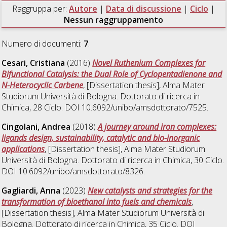
Raggruppa per:
Autore
|
Data di discussione
|
Ciclo
|
Nessun raggruppamento
Numero di documenti:
7
.
Cesari, Cristiana
(2016)
Novel Ruthenium Complexes for
Bifunctional Catalysis: the Dual Role of Cyclopentadienone and
N-Heterocyclic Carbene
, [Dissertation thesis], Alma Mater
Studiorum Università di Bologna. Dottorato di ricerca in
Chimica
, 28 Ciclo. DOI 10.6092/unibo/amsdottorato/7525.
Cingolani, Andrea
(2018)
A journey around iron complexes:
ligands design, sustainability, catalytic and bio-inorganic
applications
, [Dissertation thesis], Alma Mater Studiorum
Università di Bologna. Dottorato di ricerca in
Chimica
, 30 Ciclo.
DOI 10.6092/unibo/amsdottorato/8326.
Gagliardi, Anna
(2023)
New catalysts and strategies for the
transformation of bioethanol into fuels and chemicals
,
[Dissertation thesis], Alma Mater Studiorum Università di
Bologna. Dottorato di ricerca in
Chimica
, 35 Ciclo. DOI