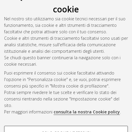
Solinas, Gavino
(2013)
N-Heterocyclic carbene complexes of
cookie
rhodium: structures, dynamics and catalysis
, [Dissertation
thesis], Alma Mater Studiorum Università di Bologna.
Nel nostro sito utilizziamo sia cookie tecnici necessari per il suo
Dottorato di ricerca in
Scienze chimiche
, 25 Ciclo. DOI
funzionamento, sia cookie e altri strumenti di tracciamento
10.6092/unibo/amsdottorato/5637.
facoltativi che potrai attivare solo con il tuo consenso.
Cookie e altri strumenti di tracciamento facoltativi sono usati per
Questa lista e' stata generata il
Thu Aug 6 20:45:31 2026
analisi statistiche, misure sull'efficacia della comunicazione
CEST
.
istituzionale e analisi dei comportamenti degli utenti.
Se chiudi questo banner continuerai la navigazione solo con i
cookie necessari.
Atom
Puoi esprimere il consenso sui cookie facoltativi attivando
Rss 1.0
l'opzione in "Personalizza cookie" e, se vuoi, potrai esprimere
consensi più specifici in "Mostra cookie di profilazione".
Rss 2.0
Potrai sempre rivedere le tue scelte e verificare lo stato dei
consensi rientrando nella sezione "Impostazione cookie" del
sito.
AMS Dottorato
Per maggiori informazioni
consulta la nostra Cookie policy
.
ISSN: 2038-7946
Servizio implementato e gestito da
AlmaDL
Impostazioni Cookie
COOKIE DI PROFILAZIONE -