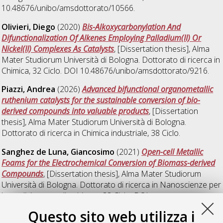
10.48676/unibo/amsdottorato/10566.
Olivieri, Diego
(2020)
Bis-Alkoxycarbonylation And
Difunctionalization Of Alkenes Employing Palladium(II) Or
Nickel(II) Complexes As Catalysts
, [Dissertation thesis], Alma
Mater Studiorum Università di Bologna. Dottorato di ricerca in
Chimica
, 32 Ciclo. DOI 10.48676/unibo/amsdottorato/9216.
Piazzi, Andrea
(2026)
Advanced bifunctional organometallic
ruthenium catalysts for the sustainable conversion of bio-
derived compounds into valuable products
, [Dissertation
thesis], Alma Mater Studiorum Università di Bologna.
Dottorato di ricerca in
Chimica industriale
, 38 Ciclo.
Sanghez de Luna, Giancosimo
(2021)
Open-cell Metallic
Foams for the Electrochemical Conversion of Biomass-derived
Compounds
, [Dissertation thesis], Alma Mater Studiorum
Università di Bologna. Dottorato di ricerca in
Nanoscienze per
la medicina e per l'ambiente
, 33 Ciclo. DOI
10.48676/unibo/amsdottorato/9855.
Questo sito web utilizza i