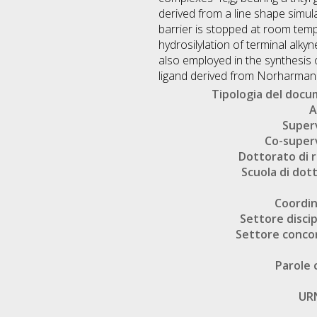
derived from a line shape simu
barrier is stopped at room temp
hydrosilylation of terminal alk
also employed in the synthesis 
ligand derived from Norharman
Tipologia del doc
A
Super
Co-super
Dottorato di r
Scuola di dot
Coordi
Settore discip
Settore conco
Parole 
UR