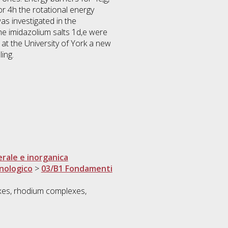
r 4h the rotational energy
s investigated in the
The imidazolium salts 1d,e were
 at the University of York a new
ing.
rale e inorganica
cnologico
>
03/B1 Fondamenti
lexes, rhodium complexes,