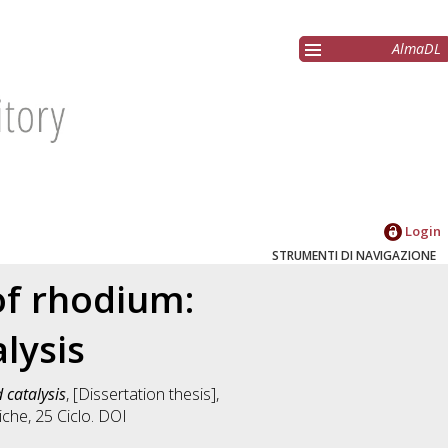
AlmaDL
Login
STRUMENTI DI NAVIGAZIONE
of rhodium:
lysis
 catalysis
, [Dissertation thesis],
iche
, 25 Ciclo. DOI