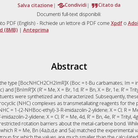
Salva citazione
Condividi
Citato da
Documenti full-text disponibili:
to PDF
(English) - Richiede un lettore di PDF come
Xpdf
o
Ado
d (8MB)
|
Anteprima
Abstract
f the type [BocNHCH2CH2ImR]X (Boc = t-Bu carbamates; Im = imid
1c) and [BnImR’]X (R’ = Me, X = Br, 1d; R’ = Bn, X = Br, 1e; R’ = Trityl
tituents were synthetized and characterized. Subsequently, the
terocyclic (NHC) complexes as transmetallating reagents for the 
= 1-(2-NHBoc-ethyl)-3-R-imidazolin-2-ylidene; X = Cl; R = Me, 4a
midazolin-2-ylidene; X = Cl; R’ = Me, 4d, R’ = Bn, 4e, R’ = Trityl, 
estricted rotation barriers about the metal-carbene bond. While
 which R = Me, Bn (4a,b,d,e and 5a) matched the experimental va
 group for which the values are much smaller than the calculated