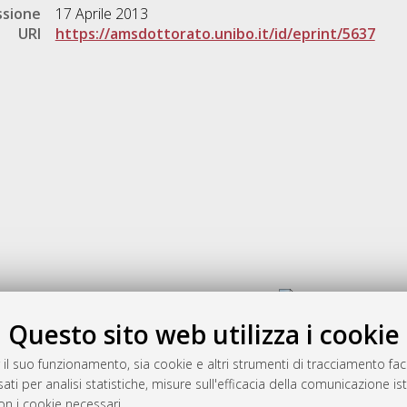
ssione
17 Aprile 2013
URI
https://amsdottorato.unibo.it/id/eprint/5637
Gestione del documento:
Questo sito web utilizza i cookie
 il suo funzionamento, sia cookie e altri strumenti di tracciamento faco
rato
ati per analisi statistiche, misure sull'efficacia della comunicazione is
-7946
on i cookie necessari.