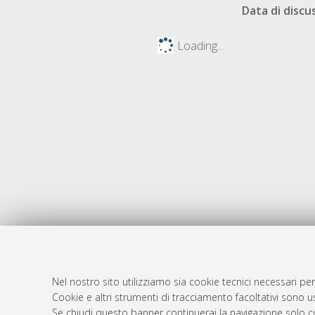
Data di discu
Loading...
Nel nostro sito utilizziamo sia cookie tecnici necessari per
AMS Dotto
Atom
Cookie e altri strumenti di tracciamento facoltativi sono us
ISSN: 2038
Se chiudi questo banner continuerai la navigazione solo c
Rss 1.0