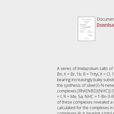
Documen
Downloa
A series of imidazolium salts o
Bn, X = Br, 1b; R = Trityl, X = Cl, 
bearing increasingly bulky subs
the synthesis of silver(I)-N-he
complexes [RhX(NBD)(NHC)] (NHC 
= I, R = Me, 5a; NHC = 1-Bn-3-R’-i
of these complexes revealed a r
calculated for the complexes in
complexes 4c,g, bearing a trityl