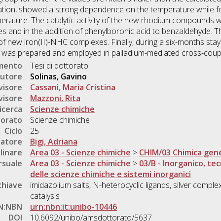
lation, showed a strong dependence on the temperature while fo
erature. The catalytic activity of the new rhodium compounds wa
ynes and in the addition of phenylboronic acid to benzaldehyde. 
of new iron(II)-NHC complexes. Finally, during a six-months stay
 was prepared and employed in palladium-mediated cross-coupl
umento
Tesi di dottorato
utore
Solinas, Gavino
visore
Cassani, Maria Cristina
visore
Mazzoni, Rita
icerca
Scienze chimiche
torato
Scienze chimiche
Ciclo
25
natore
Bigi, Adriana
linare
Area 03 - Scienze chimiche
>
CHIM/03 Chimica gene
rsuale
Area 03 - Scienze chimiche
>
03/B - Inorganico, te
delle scienze chimiche e sistemi inorganici
chiave
imidazolium salts, N-heterocyclic ligands, silver comp
catalysis
N:NBN
urn:nbn:it:unibo-10446
DOI
10.6092/unibo/amsdottorato/5637