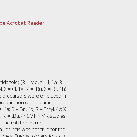
be Acrobat Reader
azole) (R = Me, X = I, 1a; R =
, X = Cl, 1g; R’ = tBu, X = Br, 1h)
se precursors were employed in
preparation of rhodium(I)
; R = Bn, 4b; R = Trityl, 4c; X
4g; R’ = tBu, 4h). VT NMR studies
 the rotation barriers
lues, this was not true for the
 ones. Energy barriers for 4c,g,