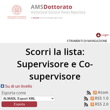
Login
STRUMENTI DI NAVIGAZIONE
Scorri la lista:
Supervisore e Co-
supervisore
Su di un livello
Atom
Esporta come
RSS 1.0
RSS 2.0