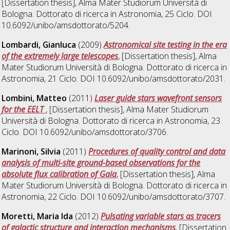
[Dissertation thesis], Alma Mater Studiorum Università di
Bologna. Dottorato di ricerca in
Astronomia
, 25 Ciclo. DOI
10.6092/unibo/amsdottorato/5204.
Lombardi, Gianluca
(2009)
Astronomical site testing in the era
of the extremely large telescopes
, [Dissertation thesis], Alma
Mater Studiorum Università di Bologna. Dottorato di ricerca in
Astronomia
, 21 Ciclo. DOI 10.6092/unibo/amsdottorato/2031.
Lombini, Matteo
(2011)
Laser guide stars wavefront sensors
for the EELT
, [Dissertation thesis], Alma Mater Studiorum
Università di Bologna. Dottorato di ricerca in
Astronomia
, 23
Ciclo. DOI 10.6092/unibo/amsdottorato/3706.
Marinoni, Silvia
(2011)
Procedures of quality control and data
analysis of multi-site ground-based observations for the
absolute flux calibration of Gaia
, [Dissertation thesis], Alma
Mater Studiorum Università di Bologna. Dottorato di ricerca in
Astronomia
, 22 Ciclo. DOI 10.6092/unibo/amsdottorato/3707.
Moretti, Maria Ida
(2012)
Pulsating variable stars as tracers
of galactic structure and interaction mechanisms
, [Dissertation