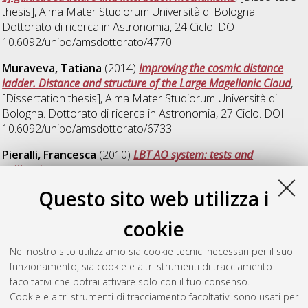
thesis], Alma Mater Studiorum Università di Bologna.
Dottorato di ricerca in
Astronomia
, 24 Ciclo. DOI
10.6092/unibo/amsdottorato/4770.
Muraveva, Tatiana
(2014)
Improving the cosmic distance
ladder. Distance and structure of the Large Magellanic Cloud
,
[Dissertation thesis], Alma Mater Studiorum Università di
Bologna. Dottorato di ricerca in
Astronomia
, 27 Ciclo. DOI
10.6092/unibo/amsdottorato/6733.
Pieralli, Francesca
(2010)
LBT AO system: tests and
calibration
, [Dissertation thesis], Alma Mater Studiorum
Università di Bologna. Dottorato di ricerca in
Astronomia
, 22
Questo sito web utilizza i
Ciclo. DOI 10.6092/unibo/amsdottorato/2390.
cookie
Schreiber, Laura
(2009)
MCAO for Extremely Large
Telescopes: the cases of LBT and E-ELT
, [Dissertation thesis],
Nel nostro sito utilizziamo sia cookie tecnici necessari per il suo
Alma Mater Studiorum Università di Bologna. Dottorato di
funzionamento, sia cookie e altri strumenti di tracciamento
ricerca in
Astronomia
, 21 Ciclo. DOI
facoltativi che potrai attivare solo con il tuo consenso.
10.6092/unibo/amsdottorato/1855.
Cookie e altri strumenti di tracciamento facoltativi sono usati per