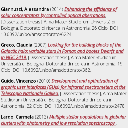
Giannuzzi, Alessandra
(2014)
Enhancing the efficiency of
solar concentrators by controlled optical aberrations
,
[Dissertation thesis], Alma Mater Studiorum Università di
Bologna. Dottorato di ricerca in
Astronomia
, 26 Ciclo. DOI
10.6092/unibo/amsdottorato/6224.
Greco, Claudia
(2007)
Looking for the building blocks of the
Galactic halo: variable stars in Fornax and bootes Dwarfs and
in NGC 2419
, [Dissertation thesis], Alma Mater Studiorum
Università di Bologna. Dottorato di ricerca in
Astronomia
, 19
Ciclo. DOI 10.6092/unibo/amsdottorato/362.
Guido, Vincenzo
(2010)
Development and optimization of
graphic user interfaces (GUIs) for infrared spectrometers at the
Telescopio Nazionale Galileo
, [Dissertation thesis], Alma Mater
Studiorum Università di Bologna. Dottorato di ricerca in
Astronomia
, 22 Ciclo. DOI 10.6092/unibo/amsdottorato/2478.
Lardo, Carmela
(2013)
Multiple stellar populations in globular
clusters with photometry and low resolution spectroscopy
,