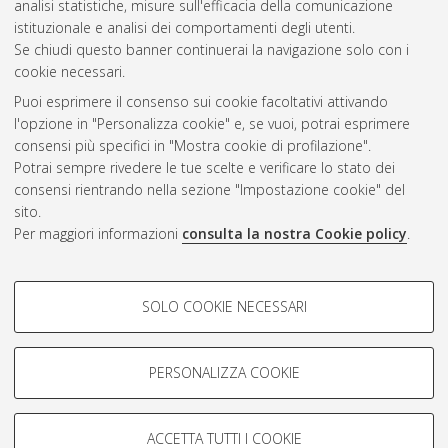
analisi statistiche, misure sull'efficacia della comunicazione
Questa lista e' stata generata il
Fri Aug 7 20:46:40 2026 CEST
.
istituzionale e analisi dei comportamenti degli utenti.
Se chiudi questo banner continuerai la navigazione solo con i
cookie necessari.
Atom
Puoi esprimere il consenso sui cookie facoltativi attivando
Rss 1.0
l'opzione in "Personalizza cookie" e, se vuoi, potrai esprimere
consensi più specifici in "Mostra cookie di profilazione".
Rss 2.0
Potrai sempre rivedere le tue scelte e verificare lo stato dei
consensi rientrando nella sezione "Impostazione cookie" del
AMS Dottorato
sito.
Per maggiori informazioni
consulta la nostra Cookie policy
.
ISSN: 2038-7946
Servizio implementato e gestito da
AlmaDL
Impostazioni Cookie
COOKIE DI PROFILAZIONE -
SOLO COOKIE NECESSARI
Informativa sulla privacy
FACOLTATIVI
Condizioni d’uso del sito
Si tratta di cookie utilizzati per analizzare le caratteristiche della
navigazione degli utenti, creare profili in base al loro comportamento
PERSONALIZZA COOKIE
sul sito, per analisi di marketing.
Mostra cookie di profilazione
ACCETTA TUTTI I COOKIE