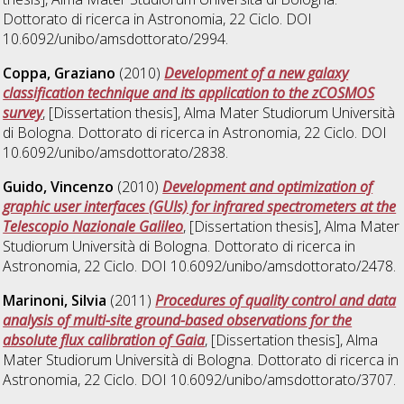
Dottorato di ricerca in
Astronomia
, 22 Ciclo. DOI
10.6092/unibo/amsdottorato/2994.
Coppa, Graziano
(2010)
Development of a new galaxy
classification technique and its application to the zCOSMOS
survey
, [Dissertation thesis], Alma Mater Studiorum Università
di Bologna. Dottorato di ricerca in
Astronomia
, 22 Ciclo. DOI
10.6092/unibo/amsdottorato/2838.
Guido, Vincenzo
(2010)
Development and optimization of
graphic user interfaces (GUIs) for infrared spectrometers at the
Telescopio Nazionale Galileo
, [Dissertation thesis], Alma Mater
Studiorum Università di Bologna. Dottorato di ricerca in
Astronomia
, 22 Ciclo. DOI 10.6092/unibo/amsdottorato/2478.
Marinoni, Silvia
(2011)
Procedures of quality control and data
analysis of multi-site ground-based observations for the
absolute flux calibration of Gaia
, [Dissertation thesis], Alma
Mater Studiorum Università di Bologna. Dottorato di ricerca in
Astronomia
, 22 Ciclo. DOI 10.6092/unibo/amsdottorato/3707.