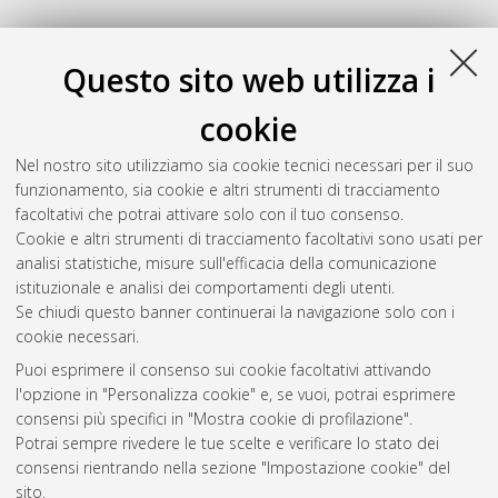
27
Questo sito web utilizza i
Muraveva, Tatiana
(2014)
Improving the cosmic distance
cookie
ladder. Distance and structure of the Large Magellanic Cloud
,
[Dissertation thesis], Alma Mater Studiorum Università di
Nel nostro sito utilizziamo sia cookie tecnici necessari per il suo
Bologna. Dottorato di ricerca in
Astronomia
, 27 Ciclo. DOI
funzionamento, sia cookie e altri strumenti di tracciamento
10.6092/unibo/amsdottorato/6733.
facoltativi che potrai attivare solo con il tuo consenso.
Cookie e altri strumenti di tracciamento facoltativi sono usati per
Questa lista e' stata generata il
Wed Aug 5 20:47:08 2026
analisi statistiche, misure sull'efficacia della comunicazione
CEST
.
istituzionale e analisi dei comportamenti degli utenti.
Se chiudi questo banner continuerai la navigazione solo con i
cookie necessari.
Atom
Puoi esprimere il consenso sui cookie facoltativi attivando
Rss 1.0
l'opzione in "Personalizza cookie" e, se vuoi, potrai esprimere
consensi più specifici in "Mostra cookie di profilazione".
Rss 2.0
Potrai sempre rivedere le tue scelte e verificare lo stato dei
consensi rientrando nella sezione "Impostazione cookie" del
AMS Dottorato
sito.