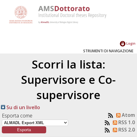
Login
STRUMENTI DI NAVIGAZIONE
Scorri la lista:
Supervisore e Co-
supervisore
Su di un livello
Atom
Esporta come
RSS 1.0
RSS 2.0