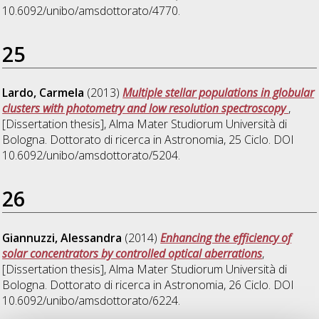
10.6092/unibo/amsdottorato/4770.
25
Lardo, Carmela
(2013)
Multiple stellar populations in globular
clusters with photometry and low resolution spectroscopy
,
[Dissertation thesis], Alma Mater Studiorum Università di
Bologna. Dottorato di ricerca in
Astronomia
, 25 Ciclo. DOI
10.6092/unibo/amsdottorato/5204.
26
Giannuzzi, Alessandra
(2014)
Enhancing the efficiency of
solar concentrators by controlled optical aberrations
,
[Dissertation thesis], Alma Mater Studiorum Università di
Bologna. Dottorato di ricerca in
Astronomia
, 26 Ciclo. DOI
10.6092/unibo/amsdottorato/6224.