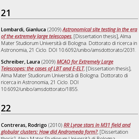
21
Lombardi, Gianluca
(2009)
Astronomical site testing in the era
of the extremely large telescopes
, [Dissertation thesis], Alma
Mater Studiorum Università di Bologna. Dottorato di ricerca in
Astronomia
, 21 Ciclo. DOI 10.6092/unibo/amsdottorato/2031.
Schreiber, Laura
(2009)
MCAO for Extremely Large
Telescopes: the cases of LBT and E-ELT
, [Dissertation thesis],
Alma Mater Studiorum Università di Bologna. Dottorato di
ricerca in
Astronomia
, 21 Ciclo. DOI
10.6092/unibo/amsdottorato/1855.
22
Contreras, Rodrigo
(2010)
RR Lyrae stars in M31 field and
globular clusters: How did Andromeda form?
, [Dissertation
thesis], Alma Mater Studiorum Università di Bologna.