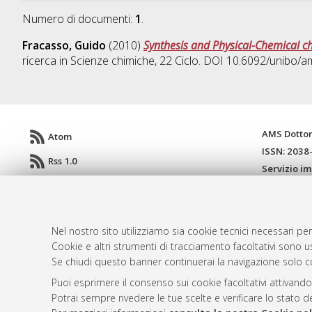
Numero di documenti:
1
.
Fracasso, Guido
(2010)
Synthesis and Physical-Chemical ch
ricerca in
Scienze chimiche
, 22 Ciclo. DOI 10.6092/unibo/
AMS Dotto
Atom
ISSN: 2038
Rss 1.0
Servizio i
Rss 2.0
Impostazio
Informativa
Condizioni 
Nel nostro sito utilizziamo sia cookie tecnici necessari per
Cookie e altri strumenti di tracciamento facoltativi sono us
Se chiudi questo banner continuerai la navigazione solo c
© ALMA MATER STUDIORUM - Università d
Puoi esprimere il consenso sui cookie facoltativi attivando
Potrai sempre rivedere le tue scelte e verificare lo stato 