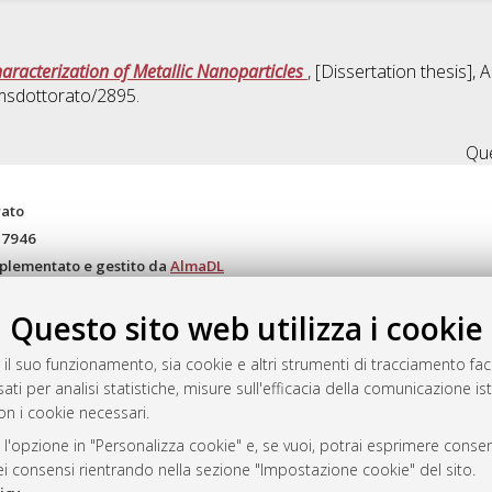
aracterization of Metallic Nanoparticles
, [Dissertation thesis],
amsdottorato/2895.
Que
rato
-7946
mplementato e gestito da
AlmaDL
ni Cookie
Questo sito web utilizza i cookie
 sulla privacy
d’uso del sito
 il suo funzionamento, sia cookie e altri strumenti di tracciamento faco
ati per analisi statistiche, misure sull'efficacia della comunicazione is
on i cookie necessari.
i Bologna, 2007-2026.
 l'opzione in "Personalizza cookie" e, se vuoi, potrai esprimere consens
dei consensi rientrando nella sezione "Impostazione cookie" del sito.