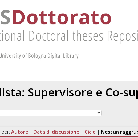
 lista: Supervisore e Co-s
 per:
Autore
|
Data di discussione
|
Ciclo
|
Nessun raggr