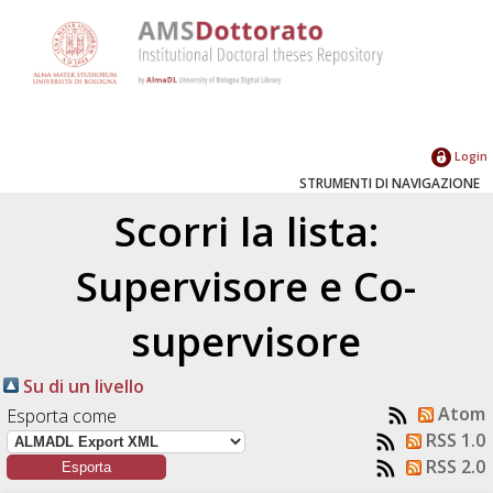
Login
STRUMENTI DI NAVIGAZIONE
Scorri la lista:
Supervisore e Co-
supervisore
Su di un livello
Atom
Esporta come
RSS 1.0
RSS 2.0