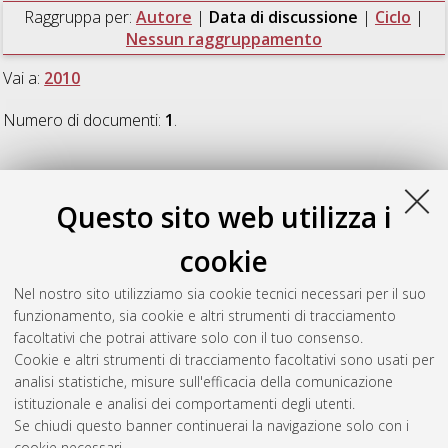
Raggruppa per:
Autore
|
Data di discussione
|
Ciclo
|
Nessun raggruppamento
Vai a:
2010
Numero di documenti:
1
.
2010
Questo sito web utilizza i
Fracasso, Guido
(2010)
Synthesis and Physical-Chemical
cookie
characterization of Metallic Nanoparticles
, [Dissertation
thesis], Alma Mater Studiorum Università di Bologna.
Nel nostro sito utilizziamo sia cookie tecnici necessari per il suo
Dottorato di ricerca in
Scienze chimiche
, 22 Ciclo. DOI
funzionamento, sia cookie e altri strumenti di tracciamento
10.6092/unibo/amsdottorato/2895.
facoltativi che potrai attivare solo con il tuo consenso.
Cookie e altri strumenti di tracciamento facoltativi sono usati per
Questa lista e' stata generata il
Thu Aug 6 20:46:52 2026
analisi statistiche, misure sull'efficacia della comunicazione
CEST
.
istituzionale e analisi dei comportamenti degli utenti.
Se chiudi questo banner continuerai la navigazione solo con i
cookie necessari.