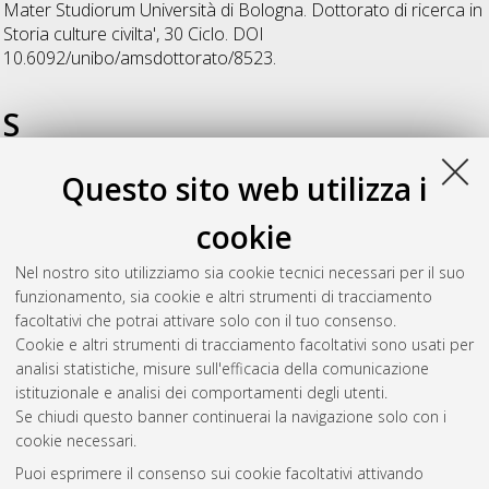
Mater Studiorum Università di Bologna. Dottorato di ricerca in
Storia culture civilta'
, 30 Ciclo. DOI
10.6092/unibo/amsdottorato/8523.
S
Questo sito web utilizza i
Scalici, Michele
(2017)
Le Valli del Sele e dell’Ofanto
attraverso l’evidenza funeraria in Età Arcaica e Classica (625-
cookie
325 a.C.)
, [Dissertation thesis], Alma Mater Studiorum
Università di Bologna. Dottorato di ricerca in
Archeologia e
Nel nostro sito utilizziamo sia cookie tecnici necessari per il suo
storia dell'arte
, 28 Ciclo. DOI
funzionamento, sia cookie e altri strumenti di tracciamento
10.6092/unibo/amsdottorato/8256.
facoltativi che potrai attivare solo con il tuo consenso.
Cookie e altri strumenti di tracciamento facoltativi sono usati per
Questa lista e' stata generata il
Sat Aug 8 20:47:47 2026
analisi statistiche, misure sull'efficacia della comunicazione
CEST
.
istituzionale e analisi dei comportamenti degli utenti.
Se chiudi questo banner continuerai la navigazione solo con i
cookie necessari.
Atom
Puoi esprimere il consenso sui cookie facoltativi attivando
Rss 1.0