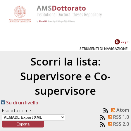
Login
STRUMENTI DI NAVIGAZIONE
Scorri la lista:
Supervisore e Co-
supervisore
Su di un livello
Atom
Esporta come
RSS 1.0
RSS 2.0