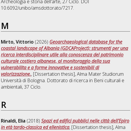
Archeologia e storia dell'arte
, 27 Ciclo. DOI
10.6092/unibo/amsdottorato/7217.
M
Mirto, Vittorio
(2026)
Geoarchaeological database for the
coastal landscape of Albania (GDCAProject): strumenti per una
ricerca interdisciplinare utile alla conoscenza del patrimonio
culturale costiero albanese, al monitoraggio della sua
vulnerabilita e a forme innovative e sostenibili di
valorizzazione.
, [Dissertation thesis], Alma Mater Studiorum
Università di Bologna. Dottorato di ricerca in
Beni culturali e
ambientali
, 37 Ciclo.
R
Rinaldi, Elia
(2018)
Spazi ed edifici pubblici nelle città dell'Epiro
in età tardo-classica ed ellenistica
, [Dissertation thesis], Alma