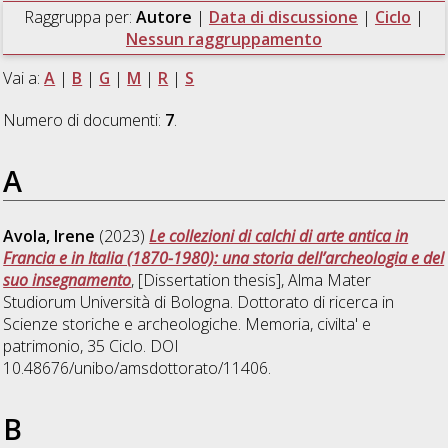
Raggruppa per:
Autore
|
Data di discussione
|
Ciclo
|
Nessun raggruppamento
Vai a:
A
|
B
|
G
|
M
|
R
|
S
Numero di documenti:
7
.
A
Avola, Irene
(2023)
Le collezioni di calchi di arte antica in
Francia e in Italia (1870-1980): una storia dell’archeologia e del
suo insegnamento
, [Dissertation thesis], Alma Mater
Studiorum Università di Bologna. Dottorato di ricerca in
Scienze storiche e archeologiche. Memoria, civilta' e
patrimonio
, 35 Ciclo. DOI
10.48676/unibo/amsdottorato/11406.
B