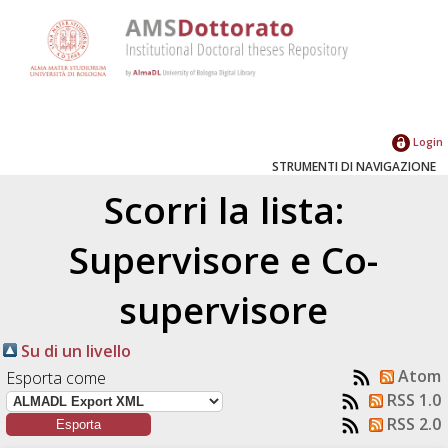
Login
STRUMENTI DI NAVIGAZIONE
Scorri la lista:
Supervisore e Co-
supervisore
Su di un livello
Atom
Esporta come
RSS 1.0
RSS 2.0