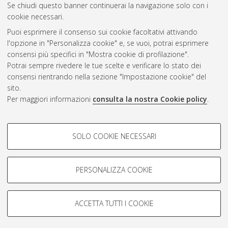
Se chiudi questo banner continuerai la navigazione solo con i
cookie necessari.
Atom
Puoi esprimere il consenso sui cookie facoltativi attivando
Rss 1.0
l'opzione in "Personalizza cookie" e, se vuoi, potrai esprimere
consensi più specifici in "Mostra cookie di profilazione".
Rss 2.0
Potrai sempre rivedere le tue scelte e verificare lo stato dei
consensi rientrando nella sezione "Impostazione cookie" del
sito.
AMS Dottorato
Per maggiori informazioni
consulta la nostra Cookie policy
.
ISSN: 2038-7946
Servizio implementato e gestito da
AlmaDL
COOKIE DI PROFILAZIONE -
Impostazioni Cookie
SOLO COOKIE NECESSARI
Informativa sulla privacy
FACOLTATIVI
Condizioni d’uso del sito
Si tratta di cookie utilizzati per analizzare le caratteristiche della
navigazione degli utenti, creare profili in base al loro comportamento
PERSONALIZZA COOKIE
sul sito, per analisi di marketing.
Mostra cookie di profilazione
ACCETTA TUTTI I COOKIE
Google/Youtube Video
© ALMA MATER STUDIORUM - Università di Bologna, 2007-2026.
COOKIE TECNICI - NECESSARI
Facebook