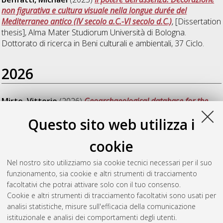
non figurativa e cultura visuale nella longue durée del
Mediterraneo antico (IV secolo a.C.-VI secolo d.C.)
, [Dissertation
thesis], Alma Mater Studiorum Università di Bologna.
Dottorato di ricerca in
Beni culturali e ambientali
, 37 Ciclo.
2026
Mirto, Vittorio
(2026)
Geoarchaeological database for the
coastal landscape of Albania (GDCAProject): strumenti per una
Questo sito web utilizza i
ricerca interdisciplinare utile alla conoscenza del patrimonio
culturale costiero albanese, al monitoraggio della sua
cookie
vulnerabilita e a forme innovative e sostenibili di
valorizzazione.
, [Dissertation thesis], Alma Mater Studiorum
Nel nostro sito utilizziamo sia cookie tecnici necessari per il suo
Università di Bologna. Dottorato di ricerca in
Beni culturali e
funzionamento, sia cookie e altri strumenti di tracciamento
ambientali
, 37 Ciclo.
facoltativi che potrai attivare solo con il tuo consenso.
Cookie e altri strumenti di tracciamento facoltativi sono usati per
Questa lista e' stata generata il
Wed Aug 5 20:46:20 2026
analisi statistiche, misure sull'efficacia della comunicazione
CEST
.
istituzionale e analisi dei comportamenti degli utenti.