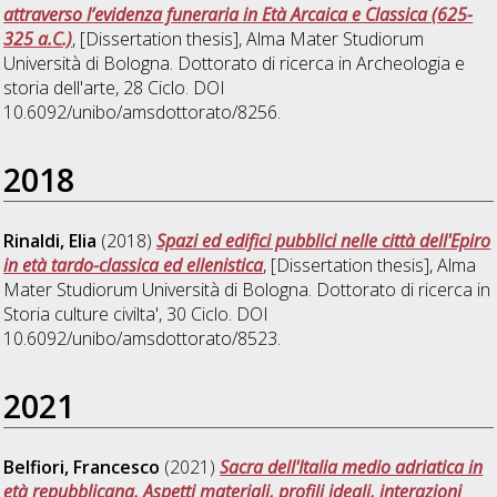
attraverso l’evidenza funeraria in Età Arcaica e Classica (625-
325 a.C.)
, [Dissertation thesis], Alma Mater Studiorum
Università di Bologna. Dottorato di ricerca in
Archeologia e
storia dell'arte
, 28 Ciclo. DOI
10.6092/unibo/amsdottorato/8256.
2018
Rinaldi, Elia
(2018)
Spazi ed edifici pubblici nelle città dell'Epiro
in età tardo-classica ed ellenistica
, [Dissertation thesis], Alma
Mater Studiorum Università di Bologna. Dottorato di ricerca in
Storia culture civilta'
, 30 Ciclo. DOI
10.6092/unibo/amsdottorato/8523.
2021
Belfiori, Francesco
(2021)
Sacra dell'Italia medio adriatica in
età repubblicana. Aspetti materiali, profili ideali, interazioni