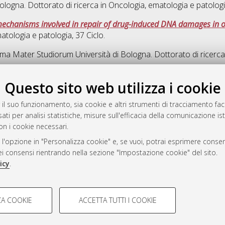
ologna. Dottorato di ricerca in
Oncologia, ematologia e patolog
 mechanisms involved in repair of drug-induced DNA damages in
atologia e patologia
, 37 Ciclo.
 Alma Mater Studiorum Università di Bologna. Dottorato di ricerca
Quest
Questo sito web utilizza i cookie
 il suo funzionamento, sia cookie e altri strumenti di tracciamento faco
rato
ati per analisi statistiche, misure sull'efficacia della comunicazione is
-7946
on i cookie necessari.
mplementato e gestito da
AlmaDL
 l'opzione in "Personalizza cookie" e, se vuoi, potrai esprimere consens
ni Cookie
dei consensi rientrando nella sezione "Impostazione cookie" del sito.
 sulla privacy
icy
.
d’uso del sito
COOKIE TECNICI - NECES
A COOKIE
ACCETTA TUTTI I COOKIE
lla navigazione degli utenti, creare
Si tratta di cookie tecnici utilizzati
i Bologna, 2007-2026.
eting.
salvare le preferenze di navigazion