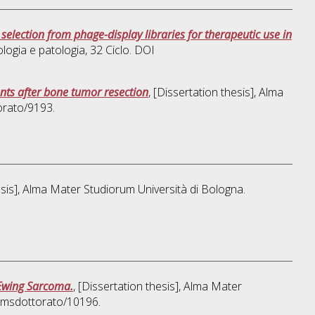
election from phage-display libraries for therapeutic use in
logia e patologia
, 32 Ciclo. DOI
ents after bone tumor resection
, [Dissertation thesis], Alma
orato/9193.
hesis], Alma Mater Studiorum Università di Bologna.
 Ewing Sarcoma.
, [Dissertation thesis], Alma Mater
/amsdottorato/10196.