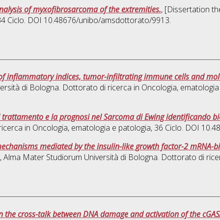
nalysis of myxofibrosarcoma of the extremities.
, [Dissertation t
 34 Ciclo. DOI 10.48676/unibo/amsdottorato/9913.
of inflammatory indices, tumor-infiltrating immune cells and molec
ersità di Bologna. Dottorato di ricerca in
Oncologia, ematologia
 trattamento e la prognosi nel Sarcoma di Ewing identificando bi
ricerca in
Oncologia, ematologia e patologia
, 36 Ciclo. DOI 10.
mechanisms mediated by the insulin-like growth factor-2 mRNA-bi
s], Alma Mater Studiorum Università di Bologna. Dottorato di rice
 in the cross-talk between DNA damage and activation of the cG