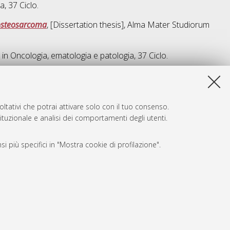
ia
, 37 Ciclo.
 osteosarcoma
, [Dissertation thesis], Alma Mater Studiorum
 in
Oncologia, ematologia e patologia
, 37 Ciclo.
a lista e' stata generata il
Thu Aug 6 20:46:40 2026 CEST
.
ltativi che potrai attivare solo con il tuo consenso.
tituzionale e analisi dei comportamenti degli utenti.
i più specifici in "Mostra cookie di profilazione".
SARI
, a titolo esemplificativo, per il corretto funzionamento del sito,
e, per il bilanciamento del carico, ottimizzare le prestazioni