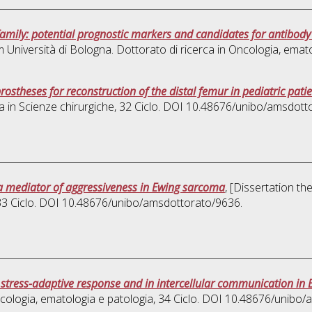
amily: potential prognostic markers and candidates for antibody s
m Università di Bologna. Dottorato di ricerca in
Oncologia, emato
stheses for reconstruction of the distal femur in pediatric pati
a in
Scienze chirurgiche
, 32 Ciclo. DOI 10.48676/unibo/amsdott
s a mediator of aggressiveness in Ewing sarcoma
, [Dissertation t
 33 Ciclo. DOI 10.48676/unibo/amsdottorato/9636.
e stress-adaptive response and in intercellular communication in
cologia, ematologia e patologia
, 34 Ciclo. DOI 10.48676/unibo