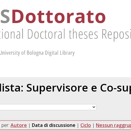
 lista: Supervisore e Co-s
 per:
Autore
|
Data di discussione
|
Ciclo
|
Nessun raggr