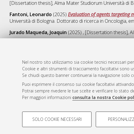
[Dissertation thesis], Alma Mater Studiorum Università di B
Fantoni, Leonardo
(2025)
Evaluation of agents targeting
Università di Bologna. Dottorato di ricerca in
Oncologia, em
Jurado Maqueda, Joaquin
(2025)
, [Dissertation thesis],
Nel nostro sito utilizziamo sia cookie tecnici necessari per
AMS Dotto
Atom
Cookie e altri strumenti di tracciamento facoltativi sono us
ISSN: 2038
Se chiudi questo banner continuerai la navigazione solo c
Rss 1.0
Servizio i
Puoi esprimere il consenso sui cookie facoltativi attivando
Rss 2.0
Impostazio
Potrai sempre rivedere le tue scelte e verificare lo stato 
Informativa
Per maggiori informazioni
consulta la nostra Cookie pol
Condizioni 
COOKIE DI PROFILAZIONE - FACOLTATIVI
SOLO COOKIE NECESSARI
PERSONALIZZ
Si tratta di cookie utilizzati per analizzare le caratteristiche de
© ALMA MATER STUDIORUM - Università d
profili in base al loro comportamento sul sito, per analisi di mark