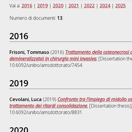
Vai a:
2016
|
2019
|
2020
|
2021
|
2022
|
2024
|
2025
Numero di documenti:
13
.
2016
Frisoni, Tommaso
(2016)
Trattamento della osteonecrosi d
demineralizzata) in chirurgia mini invasiva
, [Dissertation t
10.6092/unibo/amsdottorato/7454.
2019
Cevolani, Luca
(2019)
Confronto tra l'impiego di midollo o
trattamento dei ritardi consolidazione
, [Dissertation thesi
10.6092/unibo/amsdottorato/8831.
2020