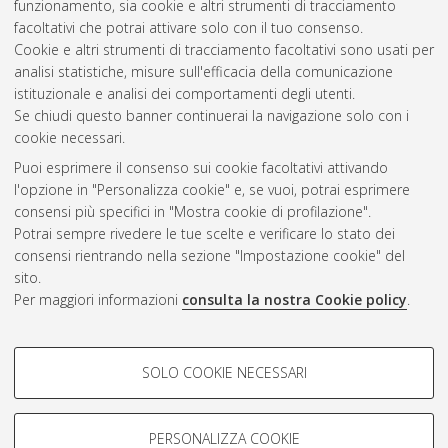
funzionamento, sia cookie e altri strumenti di tracciamento
Altri metadati
facoltativi che potrai attivare solo con il tuo consenso.
Cookie e altri strumenti di tracciamento facoltativi sono usati per
Gestione del documento:
analisi statistiche, misure sull'efficacia della comunicazione
istituzionale e analisi dei comportamenti degli utenti.
Se chiudi questo banner continuerai la navigazione solo con i
cookie necessari.
Atom
Puoi esprimere il consenso sui cookie facoltativi attivando
Rss 1.0
l'opzione in "Personalizza cookie" e, se vuoi, potrai esprimere
consensi più specifici in "Mostra cookie di profilazione".
Rss 2.0
Potrai sempre rivedere le tue scelte e verificare lo stato dei
consensi rientrando nella sezione "Impostazione cookie" del
sito.
AMS Dottorato
Per maggiori informazioni
consulta la nostra Cookie policy
.
ISSN: 2038-7946
Servizio implementato e gestito da
AlmaDL
Impostazioni Cookie
COOKIE DI PROFILAZIONE -
SOLO COOKIE NECESSARI
Informativa sulla privacy
FACOLTATIVI
Condizioni d’uso del sito
Si tratta di cookie utilizzati per analizzare le caratteristiche della
navigazione degli utenti, creare profili in base al loro comportamento
PERSONALIZZA COOKIE