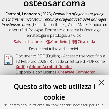
osteosarcoma
Fantoni, Leonardo
(2025)
Evaluation of agents targeting
mechanisms involved in repair of drug-induced DNA damages
in osteosarcoma
, [Dissertation thesis], Alma Mater Studiorum
Università di Bologna. Dottorato di ricerca in
Oncologia,
ematologia e patologia
, 37 Ciclo.
Salva citazione
Condividi
Citato da
Documenti full-text disponibili:
Documento PDF
(English) - Accesso riservato fino a
12 Febbraio 2028 - Richiede un lettore di PDF come
Xpdf
o
Adobe Acrobat Reader
Disponibile con Licenza:
Creative Commons:
Attribuzione - Non Commerciale - Non Opere
Derivate 4.0 (CC BY-NC-ND 4.0)
.
Questo sito web utilizza i
Download (2MB)
|
Contatta l'autore
cookie
Abstract
Nel nostro sito utilizziamo sia cookie tecnici necessari per il suo