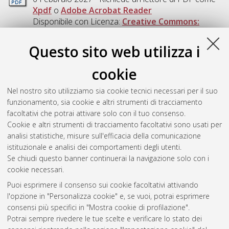
Xpdf
o
Adobe Acrobat Reader
Disponibile con Licenza:
Creative Commons:
Attribuzione - Non Commerciale - Condividi allo
Stesso Modo 4.0 (CC BY-NC-SA 4.0)
.
Questo sito web utilizza i
Download (1MB)
|
Contatta l'autore
cookie
Abstract
Nel nostro sito utilizziamo sia cookie tecnici necessari per il suo
funzionamento, sia cookie e altri strumenti di tracciamento
Altri metadati
facoltativi che potrai attivare solo con il tuo consenso.
Cookie e altri strumenti di tracciamento facoltativi sono usati per
Gestione del documento:
analisi statistiche, misure sull'efficacia della comunicazione
istituzionale e analisi dei comportamenti degli utenti.
Se chiudi questo banner continuerai la navigazione solo con i
cookie necessari.
Atom
Puoi esprimere il consenso sui cookie facoltativi attivando
Rss 1.0
l'opzione in "Personalizza cookie" e, se vuoi, potrai esprimere
consensi più specifici in "Mostra cookie di profilazione".
Rss 2.0
Potrai sempre rivedere le tue scelte e verificare lo stato dei