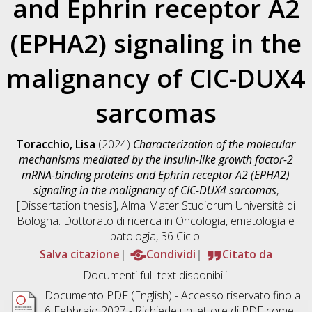
and Ephrin receptor A2
(EPHA2) signaling in the
malignancy of CIC-DUX4
sarcomas
Toracchio, Lisa
(2024)
Characterization of the molecular
mechanisms mediated by the insulin-like growth factor-2
mRNA-binding proteins and Ephrin receptor A2 (EPHA2)
signaling in the malignancy of CIC-DUX4 sarcomas
,
[Dissertation thesis], Alma Mater Studiorum Università di
Bologna. Dottorato di ricerca in
Oncologia, ematologia e
patologia
, 36 Ciclo.
Salva citazione
Condividi
Citato da
Documenti full-text disponibili:
Documento PDF
(English) - Accesso riservato fino a
6 Febbraio 2027 - Richiede un lettore di PDF come