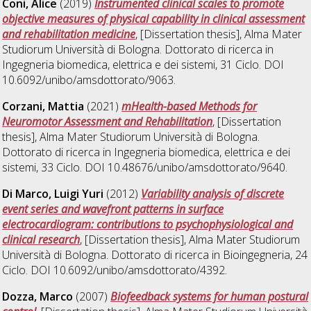
Coni, Alice
(2019)
Instrumented clinical scales to promote
objective measures of physical capability in clinical assessment
and rehabilitation medicine
, [Dissertation thesis], Alma Mater
Studiorum Università di Bologna. Dottorato di ricerca in
Ingegneria biomedica, elettrica e dei sistemi
, 31 Ciclo. DOI
10.6092/unibo/amsdottorato/9063.
Corzani, Mattia
(2021)
mHealth-based Methods for
Neuromotor Assessment and Rehabilitation
, [Dissertation
thesis], Alma Mater Studiorum Università di Bologna.
Dottorato di ricerca in
Ingegneria biomedica, elettrica e dei
sistemi
, 33 Ciclo. DOI 10.48676/unibo/amsdottorato/9640.
Di Marco, Luigi Yuri
(2012)
Variability analysis of discrete
event series and wavefront patterns in surface
electrocardiogram: contributions to psychophysiological and
clinical research
, [Dissertation thesis], Alma Mater Studiorum
Università di Bologna. Dottorato di ricerca in
Bioingegneria
, 24
Ciclo. DOI 10.6092/unibo/amsdottorato/4392.
Dozza, Marco
(2007)
Biofeedback systems for human postural