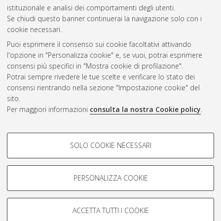
CEST
.
istituzionale e analisi dei comportamenti degli utenti.
Se chiudi questo banner continuerai la navigazione solo con i
cookie necessari.
Atom
Puoi esprimere il consenso sui cookie facoltativi attivando
Rss 1.0
l'opzione in "Personalizza cookie" e, se vuoi, potrai esprimere
consensi più specifici in "Mostra cookie di profilazione".
Rss 2.0
Potrai sempre rivedere le tue scelte e verificare lo stato dei
consensi rientrando nella sezione "Impostazione cookie" del
AMS Dottorato
sito.
Per maggiori informazioni
consulta la nostra Cookie policy
.
ISSN: 2038-7946
Servizio implementato e gestito da
AlmaDL
Impostazioni Cookie
COOKIE DI PROFILAZIONE -
SOLO COOKIE NECESSARI
Informativa sulla privacy
FACOLTATIVI
Condizioni d’uso del sito
Si tratta di cookie utilizzati per analizzare le caratteristiche della
navigazione degli utenti, creare profili in base al loro comportamento
PERSONALIZZA COOKIE
sul sito, per analisi di marketing.
Mostra cookie di profilazione
ACCETTA TUTTI I COOKIE
Google/Youtube Video
© ALMA MATER STUDIORUM - Università di Bologna, 2007-2026.