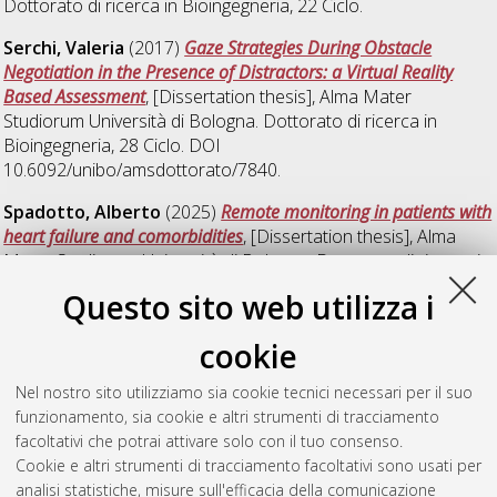
Dottorato di ricerca in
Bioingegneria
, 22 Ciclo.
Serchi, Valeria
(2017)
Gaze Strategies During Obstacle
Negotiation in the Presence of Distractors: a Virtual Reality
Based Assessment
, [Dissertation thesis], Alma Mater
Studiorum Università di Bologna. Dottorato di ricerca in
Bioingegneria
, 28 Ciclo. DOI
10.6092/unibo/amsdottorato/7840.
Spadotto, Alberto
(2025)
Remote monitoring in patients with
heart failure and comorbidities
, [Dissertation thesis], Alma
Mater Studiorum Università di Bologna. Dottorato di ricerca in
Scienze e tecnologie della salute
, 37 Ciclo.
Questo sito web utilizza i
Zeleke, Addisu Jember
(2024)
Leveraging the power of data
cookie
to provide better healthcare services
, [Dissertation thesis],
Alma Mater Studiorum Università di Bologna. Dottorato di
Nel nostro sito utilizziamo sia cookie tecnici necessari per il suo
ricerca in
Scienze e tecnologie della salute
, 36 Ciclo. DOI
funzionamento, sia cookie e altri strumenti di tracciamento
10.48676/unibo/amsdottorato/11092.
facoltativi che potrai attivare solo con il tuo consenso.
Cookie e altri strumenti di tracciamento facoltativi sono usati per
Questa lista e' stata generata il
Thu Aug 6 20:47:03 2026
analisi statistiche, misure sull'efficacia della comunicazione