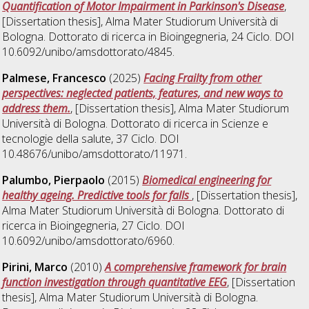
Quantification of Motor Impairment in Parkinson's Disease
,
[Dissertation thesis], Alma Mater Studiorum Università di
Bologna. Dottorato di ricerca in
Bioingegneria
, 24 Ciclo. DOI
10.6092/unibo/amsdottorato/4845.
Palmese, Francesco
(2025)
Facing Frailty from other
perspectives: neglected patients, features, and new ways to
address them.
, [Dissertation thesis], Alma Mater Studiorum
Università di Bologna. Dottorato di ricerca in
Scienze e
tecnologie della salute
, 37 Ciclo. DOI
10.48676/unibo/amsdottorato/11971.
Palumbo, Pierpaolo
(2015)
Biomedical engineering for
healthy ageing. Predictive tools for falls
, [Dissertation thesis],
Alma Mater Studiorum Università di Bologna. Dottorato di
ricerca in
Bioingegneria
, 27 Ciclo. DOI
10.6092/unibo/amsdottorato/6960.
Pirini, Marco
(2010)
A comprehensive framework for brain
function investigation through quantitative EEG
, [Dissertation
thesis], Alma Mater Studiorum Università di Bologna.