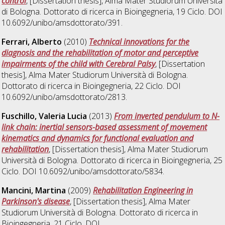
control
, [Dissertation thesis], Alma Mater Studiorum Università
di Bologna. Dottorato di ricerca in
Bioingegneria
, 19 Ciclo. DOI
10.6092/unibo/amsdottorato/391.
Ferrari, Alberto
(2010)
Technical innovations for the
diagnosis and the rehabilitation of motor and perceptive
impairments of the child with Cerebral Palsy
, [Dissertation
thesis], Alma Mater Studiorum Università di Bologna.
Dottorato di ricerca in
Bioingegneria
, 22 Ciclo. DOI
10.6092/unibo/amsdottorato/2813.
Fuschillo, Valeria Lucia
(2013)
From inverted pendulum to N-
link chain: inertial sensors-based assessment of movement
kinematics and dynamics for functional evaluation and
rehabilitation
, [Dissertation thesis], Alma Mater Studiorum
Università di Bologna. Dottorato di ricerca in
Bioingegneria
, 25
Ciclo. DOI 10.6092/unibo/amsdottorato/5834.
Mancini, Martina
(2009)
Rehabilitation Engineering in
Parkinson's disease
, [Dissertation thesis], Alma Mater
Studiorum Università di Bologna. Dottorato di ricerca in
Bioingegneria
, 21 Ciclo. DOI