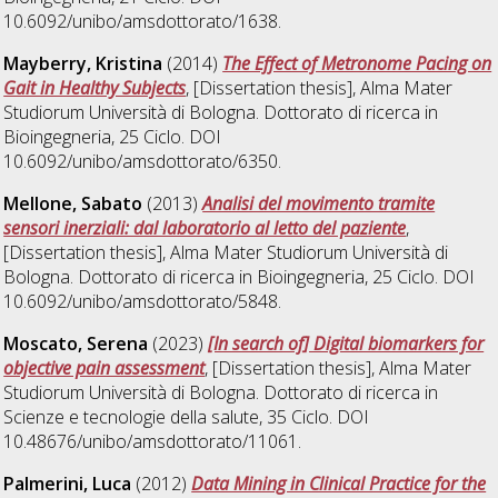
10.6092/unibo/amsdottorato/1638.
Mayberry, Kristina
(2014)
The Effect of Metronome Pacing on
Gait in Healthy Subjects
, [Dissertation thesis], Alma Mater
Studiorum Università di Bologna. Dottorato di ricerca in
Bioingegneria
, 25 Ciclo. DOI
10.6092/unibo/amsdottorato/6350.
Mellone, Sabato
(2013)
Analisi del movimento tramite
sensori inerziali: dal laboratorio al letto del paziente
,
[Dissertation thesis], Alma Mater Studiorum Università di
Bologna. Dottorato di ricerca in
Bioingegneria
, 25 Ciclo. DOI
10.6092/unibo/amsdottorato/5848.
Moscato, Serena
(2023)
[In search of] Digital biomarkers for
objective pain assessment
, [Dissertation thesis], Alma Mater
Studiorum Università di Bologna. Dottorato di ricerca in
Scienze e tecnologie della salute
, 35 Ciclo. DOI
10.48676/unibo/amsdottorato/11061.
Palmerini, Luca
(2012)
Data Mining in Clinical Practice for the