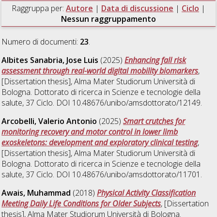
Raggruppa per:
Autore
|
Data di discussione
|
Ciclo
|
Nessun raggruppamento
Numero di documenti:
23
.
Albites Sanabria, Jose Luis
(2025)
Enhancing fall risk
assessment through real-world digital mobility biomarkers
,
[Dissertation thesis], Alma Mater Studiorum Università di
Bologna. Dottorato di ricerca in
Scienze e tecnologie della
salute
, 37 Ciclo. DOI 10.48676/unibo/amsdottorato/12149.
Arcobelli, Valerio Antonio
(2025)
Smart crutches for
monitoring recovery and motor control in lower limb
exoskeletons: development and exploratory clinical testing
,
[Dissertation thesis], Alma Mater Studiorum Università di
Bologna. Dottorato di ricerca in
Scienze e tecnologie della
salute
, 37 Ciclo. DOI 10.48676/unibo/amsdottorato/11701.
Awais, Muhammad
(2018)
Physical Activity Classification
Meeting Daily Life Conditions for Older Subjects
, [Dissertation
thesis], Alma Mater Studiorum Università di Bologna.