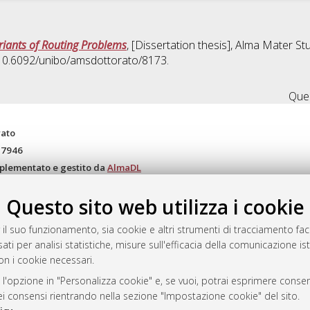
riants of Routing Problems
, [Dissertation thesis], Alma Mater St
I 10.6092/unibo/amsdottorato/8173.
Ques
rato
-7946
mplementato e gestito da
AlmaDL
ni Cookie
Questo sito web utilizza i cookie
 sulla privacy
d’uso del sito
 il suo funzionamento, sia cookie e altri strumenti di tracciamento faco
ati per analisi statistiche, misure sull'efficacia della comunicazione is
on i cookie necessari.
i Bologna, 2007-2026.
 l'opzione in "Personalizza cookie" e, se vuoi, potrai esprimere consens
dei consensi rientrando nella sezione "Impostazione cookie" del sito.