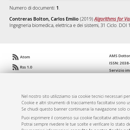
Numero di documenti:
1
.
Contreras Bolton, Carlos Emilio
(2019)
Algorithms for Va
Ingegneria biomedica, elettrica e dei sistemi
, 31 Ciclo. DO
AMS Dotto
Atom
ISSN: 2038
Rss 1.0
Servizio i
Rss 2.0
Impostazio
Informativa
Condizioni 
Nel nostro sito utilizziamo sia cookie tecnici necessari per
Cookie e altri strumenti di tracciamento facoltativi sono us
Se chiudi questo banner continuerai la navigazione solo c
© ALMA MATER STUDIORUM - Università d
Puoi esprimere il consenso sui cookie facoltativi attivando
Potrai sempre rivedere le tue scelte e verificare lo stato 