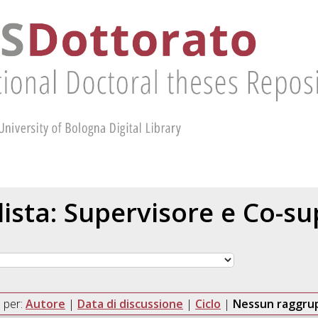
 lista: Supervisore e Co-s
 per:
Autore
|
Data di discussione
|
Ciclo
|
Nessun raggr