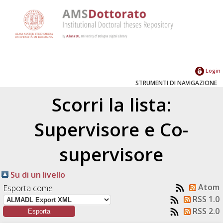
Login
STRUMENTI DI NAVIGAZIONE
Scorri la lista:
Supervisore e Co-
supervisore
Su di un livello
Atom
Esporta come
RSS 1.0
RSS 2.0