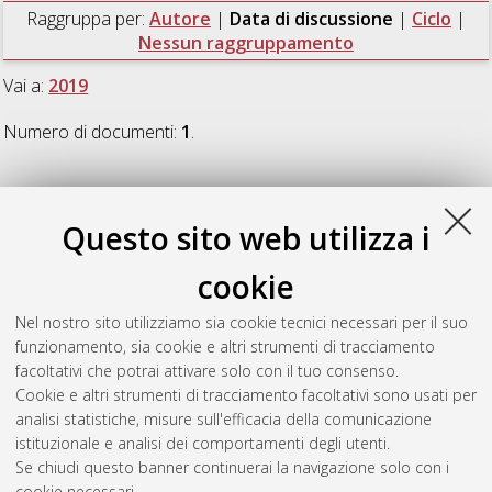
Raggruppa per:
Autore
|
Data di discussione
|
Ciclo
|
Nessun raggruppamento
Vai a:
2019
Numero di documenti:
1
.
2019
Questo sito web utilizza i
Contreras Bolton, Carlos Emilio
(2019)
Algorithms for
cookie
Variants of Routing Problems
, [Dissertation thesis], Alma
Mater Studiorum Università di Bologna. Dottorato di ricerca in
Nel nostro sito utilizziamo sia cookie tecnici necessari per il suo
Ingegneria biomedica, elettrica e dei sistemi
, 31 Ciclo. DOI
funzionamento, sia cookie e altri strumenti di tracciamento
10.6092/unibo/amsdottorato/8173.
facoltativi che potrai attivare solo con il tuo consenso.
Cookie e altri strumenti di tracciamento facoltativi sono usati per
Questa lista e' stata generata il
Sun Aug 9 20:43:32 2026
analisi statistiche, misure sull'efficacia della comunicazione
CEST
.
istituzionale e analisi dei comportamenti degli utenti.
Se chiudi questo banner continuerai la navigazione solo con i
cookie necessari.