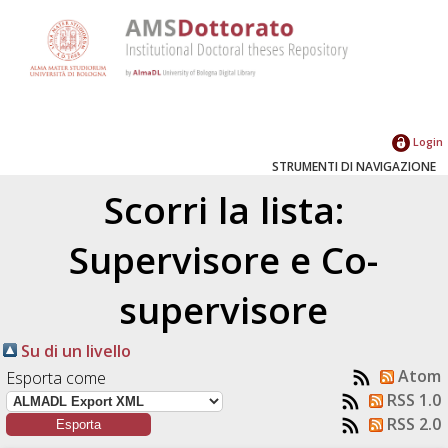
Login
STRUMENTI DI NAVIGAZIONE
Scorri la lista:
Supervisore e Co-
supervisore
Su di un livello
Atom
Esporta come
RSS 1.0
RSS 2.0