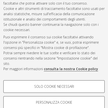
facoltativi che potrai attivare solo con il tuo consenso.
Cookie e altri strumenti di tracciamento facoltativi sono usati per
Questa lista e' stata generata il
Sat Aug 8 20:45:30 2026
analisi statistiche, misure sull'efficacia della comunicazione
CEST
.
istituzionale e analisi dei comportamenti degli utenti.
Se chiudi questo banner continuerai la navigazione solo con i
cookie necessari.
Atom
Puoi esprimere il consenso sui cookie facoltativi attivando
Rss 1.0
l'opzione in "Personalizza cookie" e, se vuoi, potrai esprimere
consensi più specifici in "Mostra cookie di profilazione".
Rss 2.0
Potrai sempre rivedere le tue scelte e verificare lo stato dei
consensi rientrando nella sezione "Impostazione cookie" del
AMS Dottorato
sito.
Per maggiori informazioni
consulta la nostra Cookie policy
.
ISSN: 2038-7946
Servizio implementato e gestito da
AlmaDL
Impostazioni Cookie
COOKIE DI PROFILAZIONE -
SOLO COOKIE NECESSARI
Informativa sulla privacy
FACOLTATIVI
Condizioni d’uso del sito
Si tratta di cookie utilizzati per analizzare le caratteristiche della
navigazione degli utenti, creare profili in base al loro comportamento
PERSONALIZZA COOKIE
sul sito, per analisi di marketing.