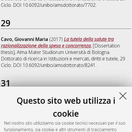
Ciclo. DOI 10.6092/unibo/amsdottorato/7702.
29
Cavo, Giovanni Maria
(2017)
La tutela della salute tra
razionalizzazione della spesa e concorrenza
, [Dissertation
thesis], Alma Mater Studiorum Università di Bologna.
Dottorato di ricerca in
Istituzioni e mercati, diritti e tutele
, 29
Ciclo. DOI 10.6092/unibo/amsdottorato/8241.
31
Questo sito web utilizza i
Monti, Enrica
(2019)
Il diritto al cibo adeguato nel contesto
globale. Riconoscimento, tutela e giustiziabilità di un "nuovo"
cookie
diritto fondamentale
, [Dissertation thesis], Alma Mater
Studiorum Università di Bologna. Dottorato di ricerca in
Nel nostro sito utilizziamo sia cookie tecnici necessari per il suo
Scienze giuridiche - phd in legal studies
, 31 Ciclo. DOI
funzionamento, sia cookie e altri strumenti di tracciamento
10.6092/unibo/amsdottorato/9107.