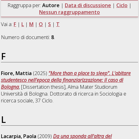
Raggruppa per:
Autore
|
Data di discussione
|
Ciclo
|
Nessun raggruppamento
Vai a:
F
|
L
|
M
|
O
|
S
|
T
Numero di documenti:
8
.
F
Fiore, Mattia
(2025)
"More than a place to sleep". L'abitare
studentesco nell'epoca della finanziarizzazione: il caso di
Bologna
, [Dissertation thesis], Alma Mater Studiorum
Università di Bologna. Dottorato di ricerca in
Sociologia e
ricerca sociale
, 37 Ciclo.
L
Lacarpia, Paola
(2009)
Da una sponda all'altra del