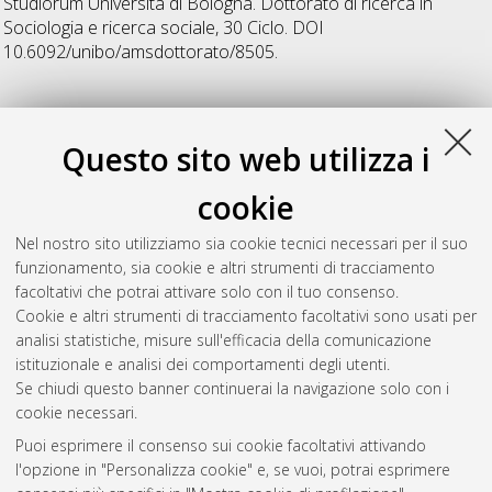
Studiorum Università di Bologna. Dottorato di ricerca in
Sociologia e ricerca sociale
, 30 Ciclo. DOI
10.6092/unibo/amsdottorato/8505.
T
Questo sito web utilizza i
Tondini, Selene
(2025)
Promuovere la sostenibilità attraverso
cookie
la partecipazione: citizen science e apprendimento di
comportamenti e stili di vita sostenibili
, [Dissertation thesis],
Nel nostro sito utilizziamo sia cookie tecnici necessari per il suo
Alma Mater Studiorum Università di Bologna. Dottorato di
funzionamento, sia cookie e altri strumenti di tracciamento
ricerca in
Sociologia e ricerca sociale
, 37 Ciclo. DOI
facoltativi che potrai attivare solo con il tuo consenso.
10.48676/unibo/amsdottorato/12396.
Cookie e altri strumenti di tracciamento facoltativi sono usati per
analisi statistiche, misure sull'efficacia della comunicazione
Questa lista e' stata generata il
Fri Aug 7 20:46:28 2026 CEST
.
istituzionale e analisi dei comportamenti degli utenti.
Se chiudi questo banner continuerai la navigazione solo con i
cookie necessari.
Atom
Puoi esprimere il consenso sui cookie facoltativi attivando
Rss 1.0
l'opzione in "Personalizza cookie" e, se vuoi, potrai esprimere