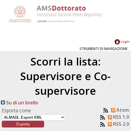
Login
STRUMENTI DI NAVIGAZIONE
Scorri la lista:
Supervisore e Co-
supervisore
Su di un livello
Atom
Esporta come
RSS 1.0
RSS 2.0