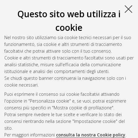
Questo sito web utilizza i
cookie
Nel nostro sito utilizziamo sia cookie tecnici necessari per il suo
funzionamento, sia cookie e altri strumenti di tracciamento
facoltativi che potrai attivare solo con il tuo consenso.
Cookie e altri strumenti di tracciamento facoltativi sono usati per
Gestione del documento:
analisi statistiche, misure sull'efficacia della comunicazione
istituzionale e analisi dei comportamenti degli utenti.
Se chiudi questo banner continuerai la navigazione solo con i
cookie necessari.
Atom
Puoi esprimere il consenso sui cookie facoltativi attivando
Rss 1.0
l'opzione in "Personalizza cookie" e, se vuoi, potrai esprimere
consensi più specifici in "Mostra cookie di profilazione".
Rss 2.0
Potrai sempre rivedere le tue scelte e verificare lo stato dei
consensi rientrando nella sezione "Impostazione cookie" del
sito.
AMS Dottorato
Per maggiori informazioni
consulta la nostra Cookie policy
.
ISSN: 2038-7946