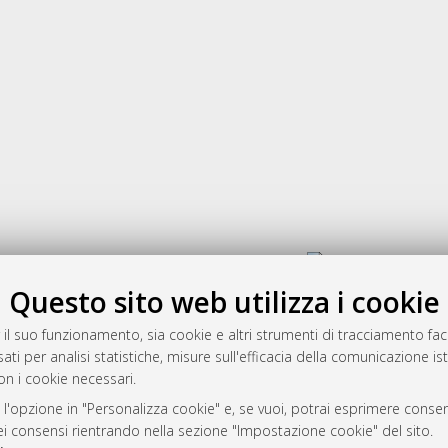
Gestione del documento:
Questo sito web utilizza i cookie
 il suo funzionamento, sia cookie e altri strumenti di tracciamento faco
rato
ati per analisi statistiche, misure sull'efficacia della comunicazione is
-7946
on i cookie necessari.
mplementato e gestito da
AlmaDL
 l'opzione in "Personalizza cookie" e, se vuoi, potrai esprimere consens
ni Cookie
dei consensi rientrando nella sezione "Impostazione cookie" del sito.
 sulla privacy