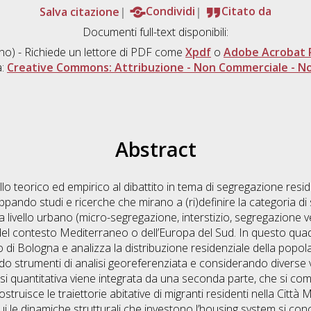
Salva citazione
Condividi
Citato da
Documenti full-text disponibili:
ano) - Richiede un lettore di PDF come
Xpdf
o
Adobe Acrobat 
a:
Creative Commons: Attribuzione - Non Commerciale - No
Abstract
ello teorico ed empirico al dibattito in tema di segregazione resi
viluppando studi e ricerche che mirano a (ri)definire la categoria d
ivello urbano (micro-segregazione, interstizio, segregazione ver
e del contesto Mediterraneo o dell’Europa del Sud. In questo quadr
io di Bologna e analizza la distribuzione residenziale della popol
ndo strumenti di analisi georeferenziata e considerando diverse va
si quantitativa viene integrata da una seconda parte, che si com
costruisce le traiettorie abitative di migranti residenti nella Città
 le dinamiche strutturali che investono l’housing system si concre