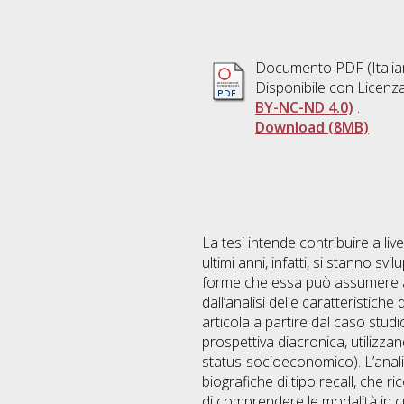
Documento PDF
(Itali
Disponibile con Licenz
BY-NC-ND 4.0)
.
Download (8MB)
La tesi intende contribuire a liv
ultimi anni, infatti, si stanno s
forme che essa può assumere a l
dall’analisi delle caratteristich
articola a partire dal caso stud
prospettiva diacronica, utilizza
status-socioeconomico). L’anali
biografiche di tipo recall, che ri
di comprendere le modalità in cui