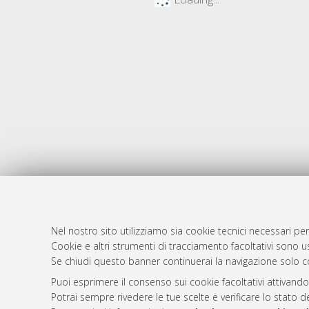
Nel nostro sito utilizziamo sia cookie tecnici necessari per
AMS Dotto
Atom
Cookie e altri strumenti di tracciamento facoltativi sono us
ISSN: 2038
Se chiudi questo banner continuerai la navigazione solo c
Rss 1.0
Servizio i
Puoi esprimere il consenso sui cookie facoltativi attivando
Rss 2.0
Impostazio
Potrai sempre rivedere le tue scelte e verificare lo stato 
Informativa