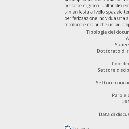
persone migranti. Dall’analisi 
si manifesta a livello spaziale-t
periferizzazione individua una 
territoriale ma anche un più ampi
Tipologia del doc
A
Super
Dottorato di r
Coordi
Settore discip
Settore conco
Parole 
UR
Data di discu
Loading...