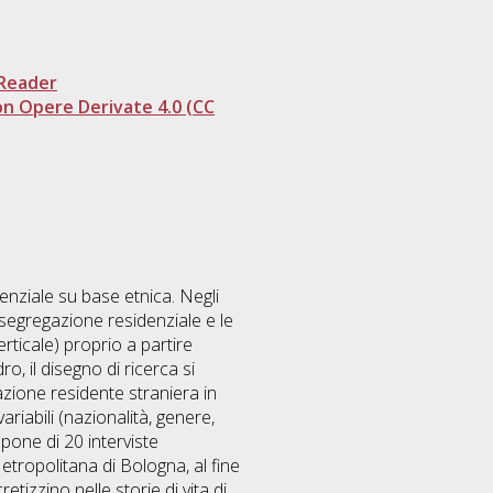
Reader
n Opere Derivate 4.0 (CC
denziale su base etnica. Negli
i segregazione residenziale e le
ticale) proprio a partire
o, il disegno di ricerca si
azione residente straniera in
riabili (nazionalità, genere,
pone di 20 interviste
 Metropolitana di Bologna, al fine
tizzino nelle storie di vita di