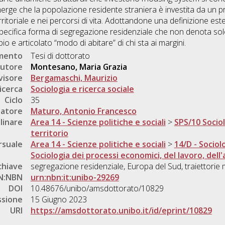
emerge che la popolazione residente straniera è investita da un 
erritoriale e nei percorsi di vita. Adottandone una definizione este
specifica forma di segregazione residenziale che non denota sol
o e articolato “modo di abitare” di chi sta ai margini.
umento
Tesi di dottorato
utore
Montesano, Maria Grazia
visore
Bergamaschi, Maurizio
icerca
Sociologia e ricerca sociale
Ciclo
35
natore
Maturo, Antonio Francesco
linare
Area 14 - Scienze politiche e sociali
>
SPS/10 Sociol
territorio
rsuale
Area 14 - Scienze politiche e sociali
>
14/D - Sociol
Sociologia dei processi economici, del lavoro, dell
chiave
segregazione residenziale, Europa del Sud, traiettorie 
N:NBN
urn:nbn:it:unibo-29269
DOI
10.48676/unibo/amsdottorato/10829
ssione
15 Giugno 2023
URI
https://amsdottorato.unibo.it/id/eprint/10829