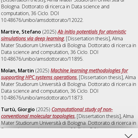
Bologna. Dottorato di ricerca in
Data science and
computation
, 36 Ciclo. DOI
10.48676/unibo/amsdottorato/12022.
Martire, Stefano
(2025)
Ab initio potentials for atomistic
simulations via deep learning
, [Dissertation thesis], Alma
Mater Studiorum Università di Bologna. Dottorato di ricerca in
Data science and computation
, 36 Ciclo. DOI
10.48676/unibo/amsdottorato/11895.
Molan, Martin
(2025)
Machine learning methodologies for
supporting HPC systems operations
, [Dissertation thesis], Alma
Mater Studiorum Università di Bologna. Dottorato di ricerca in
Data science and computation
, 36 Ciclo. DOI
10.48676/unibo/amsdottorato/11873.
Turtù, Giorgio
(2025)
Computational study of non-
conventional molecular topologies
, [Dissertation thesis], Alma
Mater Studiorum Università di Bologna. Dottorato di ricerca in
Data science and computation
, 36 Ciclo. DOI
10.48676/unibo/amsdottorato/12436.