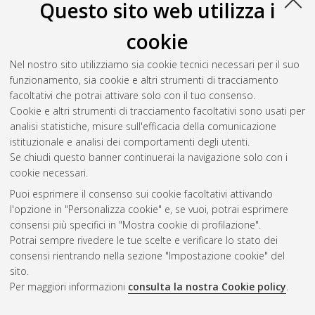
Questo sito web utilizza i
Zanellati, Andrea
(2025)
Understanding predictive models in
cookie
education: enhancing transferability, explainability, and
generalizability
, [Dissertation thesis], Alma Mater Studiorum
Nel nostro sito utilizziamo sia cookie tecnici necessari per il suo
Università di Bologna. Dottorato di ricerca in
Data science
funzionamento, sia cookie e altri strumenti di tracciamento
and computation
, 36 Ciclo. DOI
facoltativi che potrai attivare solo con il tuo consenso.
10.48676/unibo/amsdottorato/12210.
Cookie e altri strumenti di tracciamento facoltativi sono usati per
analisi statistiche, misure sull'efficacia della comunicazione
Questa lista e' stata generata il
Fri Aug 7 20:42:06 2026 CEST
.
istituzionale e analisi dei comportamenti degli utenti.
Se chiudi questo banner continuerai la navigazione solo con i
cookie necessari.
Atom
Puoi esprimere il consenso sui cookie facoltativi attivando
Rss 1.0
l'opzione in "Personalizza cookie" e, se vuoi, potrai esprimere
consensi più specifici in "Mostra cookie di profilazione".
Rss 2.0
Potrai sempre rivedere le tue scelte e verificare lo stato dei
consensi rientrando nella sezione "Impostazione cookie" del
AMS Dottorato
sito.
Per maggiori informazioni
consulta la nostra Cookie policy
.
ISSN: 2038-7946
Servizio implementato e gestito da
AlmaDL