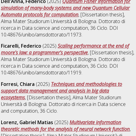
Dell'Anna, Federico
(2025)
Quantum Fisher Information for
simulation of many-body systems and new Quantum Cellular
Automata protocols for computation
, [Dissertation thesis],
Alma Mater Studiorum Università di Bologna. Dottorato di
ricerca in
Data science and computation
, 36 Ciclo. DOI
10.48676/unibo/amsdottorato/11973.
Ficarelli, Federico
(2025)
Scaling performance at the end of
moore's law: a programmer's perspective
, [Dissertation thesis],
Alma Mater Studiorum Università di Bologna. Dottorato di
ricerca in
Data science and computation
, 36 Ciclo. DOI
10.48676/unibo/amsdottorato/11919.
Forresi, Chiara
(2025)
Techniques and methodologies to
support data management and analysis in big data
ecosystems
, [Dissertation thesis], Alma Mater Studiorum
Università di Bologna. Dottorato di ricerca in
Data science
and computation
, 36 Ciclo.
Lorenz, Gabriel Matias
(2025)
Multivariate information
theoretic methods for the analysis of neural network function
,
[Dissertation thesis], Alma Mater Studiorum Università di