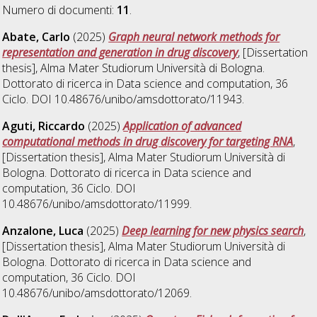
Numero di documenti:
11
.
Abate, Carlo
(2025)
Graph neural network methods for
representation and generation in drug discovery
, [Dissertation
thesis], Alma Mater Studiorum Università di Bologna.
Dottorato di ricerca in
Data science and computation
, 36
Ciclo. DOI 10.48676/unibo/amsdottorato/11943.
Aguti, Riccardo
(2025)
Application of advanced
computational methods in drug discovery for targeting RNA
,
[Dissertation thesis], Alma Mater Studiorum Università di
Bologna. Dottorato di ricerca in
Data science and
computation
, 36 Ciclo. DOI
10.48676/unibo/amsdottorato/11999.
Anzalone, Luca
(2025)
Deep learning for new physics search
,
[Dissertation thesis], Alma Mater Studiorum Università di
Bologna. Dottorato di ricerca in
Data science and
computation
, 36 Ciclo. DOI
10.48676/unibo/amsdottorato/12069.