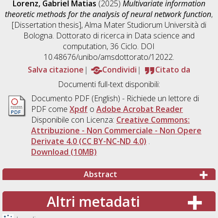
Lorenz, Gabriel Matias
(2025)
Multivariate information
theoretic methods for the analysis of neural network function
,
[Dissertation thesis], Alma Mater Studiorum Università di
Bologna. Dottorato di ricerca in
Data science and
computation
, 36 Ciclo. DOI
10.48676/unibo/amsdottorato/12022.
Salva citazione
Condividi
Citato da
Documenti full-text disponibili:
Documento PDF
(English) - Richiede un lettore di
PDF come
Xpdf
o
Adobe Acrobat Reader
Disponibile con Licenza:
Creative Commons:
Attribuzione - Non Commerciale - Non Opere
Derivate 4.0 (CC BY-NC-ND 4.0)
.
Download (10MB)
Abstract
Altri metadati