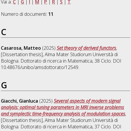
Vai a:
C
|
G
|
I
|
M
|
P
|
R
|
S
|
T
Numero di documenti:
11
.
C
Casarosa, Matteo
(2025)
Set theory of derived functors
,
[Dissertation thesis], Alma Mater Studiorum Università di
Bologna. Dottorato di ricerca in
Matematica
, 38 Ciclo. DOI
10.48676/unibo/amsdottorato/12549.
G
Giacchi, Gianluca
(2025)
Several aspects of modern signal
analysis: optimal tuning parameters in MRI inverse problems
and symplectic time-frequency analysis of modulation spaces
,
[Dissertation thesis], Alma Mater Studiorum Università di
Bologna. Dottorato di ricerca in
Matematica
, 37 Ciclo. DOI