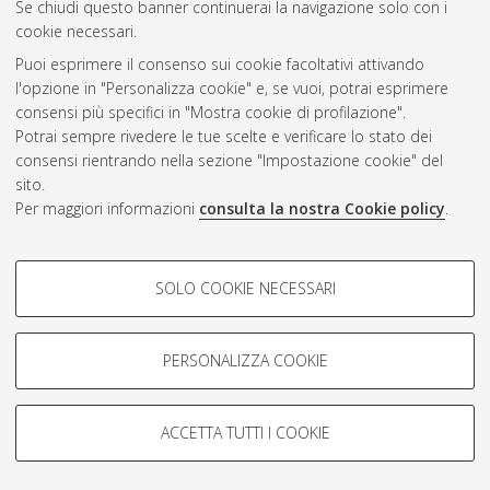
Se chiudi questo banner continuerai la navigazione solo con i
cookie necessari.
Atom
Puoi esprimere il consenso sui cookie facoltativi attivando
Rss 1.0
l'opzione in "Personalizza cookie" e, se vuoi, potrai esprimere
consensi più specifici in "Mostra cookie di profilazione".
Rss 2.0
Potrai sempre rivedere le tue scelte e verificare lo stato dei
consensi rientrando nella sezione "Impostazione cookie" del
sito.
AMS Dottorato
Per maggiori informazioni
consulta la nostra Cookie policy
.
ISSN: 2038-7946
Servizio implementato e gestito da
AlmaDL
Impostazioni Cookie
COOKIE DI PROFILAZIONE -
SOLO COOKIE NECESSARI
Informativa sulla privacy
FACOLTATIVI
Condizioni d’uso del sito
Si tratta di cookie utilizzati per analizzare le caratteristiche della
navigazione degli utenti, creare profili in base al loro comportamento
PERSONALIZZA COOKIE
sul sito, per analisi di marketing.
Mostra cookie di profilazione
ACCETTA TUTTI I COOKIE
Google/Youtube Video
© ALMA MATER STUDIORUM - Università di Bologna, 2007-2026.
COOKIE TECNICI - NECESSARI
Facebook