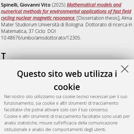
Spinelli, Giovanni Vito
(2025)
Mathematical models and
numerical methods for environmental applications of fast field
cycling nuclear magnetic resonance
, [Dissertation thesis], Alma
Mater Studiorum Università di Bologna. Dottorato di ricerca in
Matematica
, 37 Ciclo. DOI
10.48676/unibo/amsdottorato/12305.
T
Questo sito web utilizza i
Tramontana, Davide
(2025)
Diffusion of regularity and
propagation of isotropic singularities induced by quadratic
cookie
differential operators
, [Dissertation thesis], Alma Mater
Studiorum Università di Bologna. Dottorato di ricerca in
Nel nostro sito utilizziamo sia cookie tecnici necessari per il suo
Matematica
, 38 Ciclo. DOI
funzionamento, sia cookie e altri strumenti di tracciamento
10.48676/unibo/amsdottorato/12547.
facoltativi che potrai attivare solo con il tuo consenso.
Cookie e altri strumenti di tracciamento facoltativi sono usati per
Questa lista e' stata generata il
Wed Aug 5 20:42:00 2026
analisi statistiche, misure sull'efficacia della comunicazione
CEST
.
istituzionale e analisi dei comportamenti degli utenti.