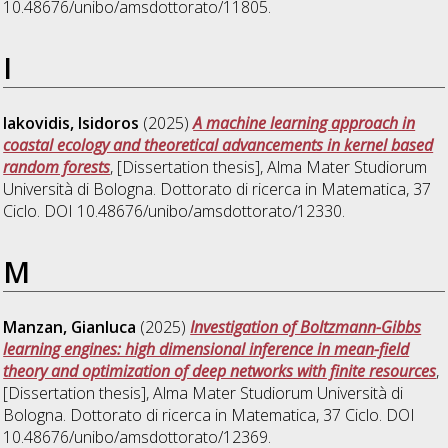
10.48676/unibo/amsdottorato/11805.
I
Iakovidis, Isidoros
(2025)
A machine learning approach in
coastal ecology and theoretical advancements in kernel based
random forests
, [Dissertation thesis], Alma Mater Studiorum
Università di Bologna. Dottorato di ricerca in
Matematica
, 37
Ciclo. DOI 10.48676/unibo/amsdottorato/12330.
M
Manzan, Gianluca
(2025)
Investigation of Boltzmann-Gibbs
learning engines: high dimensional inference in mean-field
theory and optimization of deep networks with finite resources
,
[Dissertation thesis], Alma Mater Studiorum Università di
Bologna. Dottorato di ricerca in
Matematica
, 37 Ciclo. DOI
10.48676/unibo/amsdottorato/12369.