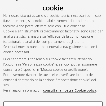
cookie
Nel nostro sito utilizziamo sia cookie tecnici necessari per il suo
funzionamento, sia cookie e altri strumenti di tracciamento
facoltativi che potrai attivare solo con il tuo consenso.
Cookie e altri strumenti di tracciamento facoltativi sono usati per
Gestione del documento:
analisi statistiche, misure sull'efficacia della comunicazione
istituzionale e analisi dei comportamenti degli utenti.
Se chiudi questo banner continuerai la navigazione solo con i
cookie necessari.
Atom
Puoi esprimere il consenso sui cookie facoltativi attivando
Rss 1.0
l'opzione in "Personalizza cookie" e, se vuoi, potrai esprimere
consensi più specifici in "Mostra cookie di profilazione".
Rss 2.0
Potrai sempre rivedere le tue scelte e verificare lo stato dei
consensi rientrando nella sezione "Impostazione cookie" del
sito.
AMS Dottorato
Per maggiori informazioni
consulta la nostra Cookie policy
.
ISSN: 2038-7946
Servizio implementato e gestito da
AlmaDL
Impostazioni Cookie
COOKIE DI PROFILAZIONE -