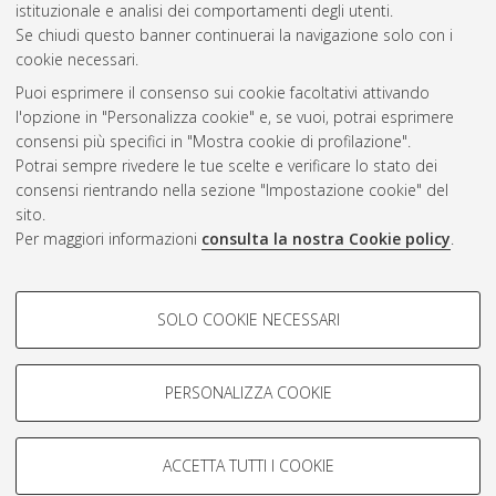
istituzionale e analisi dei comportamenti degli utenti.
Se chiudi questo banner continuerai la navigazione solo con i
cookie necessari.
Atom
Puoi esprimere il consenso sui cookie facoltativi attivando
Rss 1.0
l'opzione in "Personalizza cookie" e, se vuoi, potrai esprimere
consensi più specifici in "Mostra cookie di profilazione".
Rss 2.0
Potrai sempre rivedere le tue scelte e verificare lo stato dei
consensi rientrando nella sezione "Impostazione cookie" del
sito.
AMS Dottorato
Per maggiori informazioni
consulta la nostra Cookie policy
.
ISSN: 2038-7946
Servizio implementato e gestito da
AlmaDL
Impostazioni Cookie
COOKIE DI PROFILAZIONE -
SOLO COOKIE NECESSARI
Informativa sulla privacy
FACOLTATIVI
Condizioni d’uso del sito
Si tratta di cookie utilizzati per analizzare le caratteristiche della
navigazione degli utenti, creare profili in base al loro comportamento
PERSONALIZZA COOKIE
sul sito, per analisi di marketing.
Mostra cookie di profilazione
ACCETTA TUTTI I COOKIE
Google/Youtube Video
© ALMA MATER STUDIORUM - Università di Bologna, 2007-2026.
COOKIE TECNICI - NECESSARI