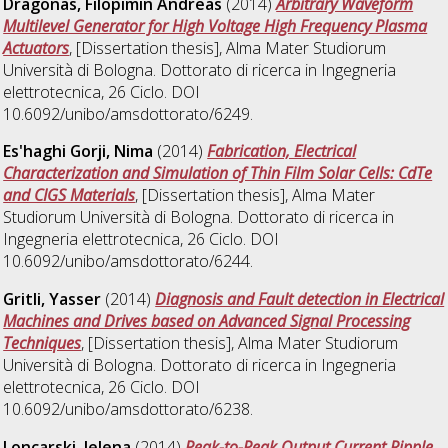
Dragonas, Filopimin Andreas
(2014)
Arbitrary Waveform
Multilevel Generator for High Voltage High Frequency Plasma
Actuators
, [Dissertation thesis], Alma Mater Studiorum
Università di Bologna. Dottorato di ricerca in
Ingegneria
elettrotecnica
, 26 Ciclo. DOI
10.6092/unibo/amsdottorato/6249.
Es'haghi Gorji, Nima
(2014)
Fabrication, Electrical
Characterization and Simulation of Thin Film Solar Cells: CdTe
and CIGS Materials
, [Dissertation thesis], Alma Mater
Studiorum Università di Bologna. Dottorato di ricerca in
Ingegneria elettrotecnica
, 26 Ciclo. DOI
10.6092/unibo/amsdottorato/6244.
Gritli, Yasser
(2014)
Diagnosis and Fault detection in Electrical
Machines and Drives based on Advanced Signal Processing
Techniques
, [Dissertation thesis], Alma Mater Studiorum
Università di Bologna. Dottorato di ricerca in
Ingegneria
elettrotecnica
, 26 Ciclo. DOI
10.6092/unibo/amsdottorato/6238.
Loncarski, Jelena
(2014)
Peak-to-Peak Output Current Ripple