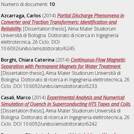
Numero di documenti:
10
.
Azcarraga, Carlos
(2014)
Partial Discharge Phenomena in
Converter and Traction Transformers: Identification and
Reliability
, [Dissertation thesis], Alma Mater Studiorum
Università di Bologna. Dottorato di ricerca in
Ingegneria
elettrotecnica
, 26 Ciclo. DOI
10.6092/unibo/amsdottorato/6245.
Borghi, Chiara Caterina
(2014)
Continuous-Flow Magnetic
Separation with Permanent Magnets for Water Treatment
,
[Dissertation thesis], Alma Mater Studiorum Università di
Bologna. Dottorato di ricerca in
Ingegneria elettrotecnica
, 26
Ciclo. DOI 10.6092/unibo/amsdottorato/6233.
Casali, Marco
(2014)
Experimental Analysis and Numerical
Simulation of Quench in Superconducting HTS Tapes and Coils
,
[Dissertation thesis], Alma Mater Studiorum Università di
Bologna. Dottorato di ricerca in
Ingegneria elettrotecnica
, 26
Ciclo. DOI 10.6092/unibo/amsdottorato/6242.