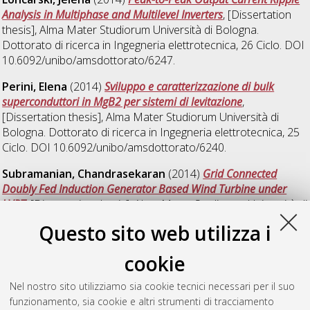
Analysis in Multiphase and Multilevel Inverters
, [Dissertation
thesis], Alma Mater Studiorum Università di Bologna.
Dottorato di ricerca in
Ingegneria elettrotecnica
, 26 Ciclo. DOI
10.6092/unibo/amsdottorato/6247.
Perini, Elena
(2014)
Sviluppo e caratterizzazione di bulk
superconduttori in MgB2 per sistemi di levitazione
,
[Dissertation thesis], Alma Mater Studiorum Università di
Bologna. Dottorato di ricerca in
Ingegneria elettrotecnica
, 25
Ciclo. DOI 10.6092/unibo/amsdottorato/6240.
Subramanian, Chandrasekaran
(2014)
Grid Connected
Doubly Fed Induction Generator Based Wind Turbine under
LVRT
, [Dissertation thesis], Alma Mater Studiorum Università di
Bologna. Dottorato di ricerca in
Ingegneria elettrotecnica
, 26
Questo sito web utilizza i
Ciclo. DOI 10.6092/unibo/amsdottorato/6243.
cookie
Verardi, Luca
(2014)
Aging of nuclear power plant cables: in
search of non-destructive diagnostic quantities
, [Dissertation
Nel nostro sito utilizziamo sia cookie tecnici necessari per il suo
thesis], Alma Mater Studiorum Università di Bologna.
funzionamento, sia cookie e altri strumenti di tracciamento
Dottorato di ricerca in
Ingegneria elettrotecnica
, 26 Ciclo. DOI