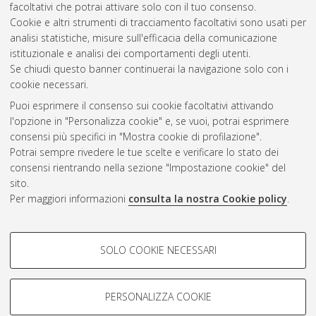
facoltativi che potrai attivare solo con il tuo consenso.
10.6092/unibo/amsdottorato/6246.
Cookie e altri strumenti di tracciamento facoltativi sono usati per
analisi statistiche, misure sull'efficacia della comunicazione
Questa lista e' stata generata il
Fri Aug 7 20:42:07 2026 CEST
.
istituzionale e analisi dei comportamenti degli utenti.
Se chiudi questo banner continuerai la navigazione solo con i
cookie necessari.
Atom
Puoi esprimere il consenso sui cookie facoltativi attivando
Rss 1.0
l'opzione in "Personalizza cookie" e, se vuoi, potrai esprimere
consensi più specifici in "Mostra cookie di profilazione".
Rss 2.0
Potrai sempre rivedere le tue scelte e verificare lo stato dei
consensi rientrando nella sezione "Impostazione cookie" del
AMS Dottorato
sito.
Per maggiori informazioni
consulta la nostra Cookie policy
.
ISSN: 2038-7946
Servizio implementato e gestito da
AlmaDL
Impostazioni Cookie
COOKIE DI PROFILAZIONE -
SOLO COOKIE NECESSARI
Informativa sulla privacy
FACOLTATIVI
Condizioni d’uso del sito
Si tratta di cookie utilizzati per analizzare le caratteristiche della
navigazione degli utenti, creare profili in base al loro comportamento
PERSONALIZZA COOKIE
sul sito, per analisi di marketing.