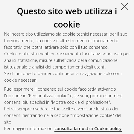
Questo sito web utilizza i
cookie
Nel nostro sito utilizziamo sia cookie tecnici necessari per il suo
funzionamento, sia cookie e altri strumenti di tracciamento
facoltativi che potrai attivare solo con il tuo consenso.
Cookie e altri strumenti di tracciamento facoltativi sono usati per
Gestione del documento:
analisi statistiche, misure sull'efficacia della comunicazione
istituzionale e analisi dei comportamenti degli utenti.
Se chiudi questo banner continuerai la navigazione solo con i
cookie necessari.
Atom
Puoi esprimere il consenso sui cookie facoltativi attivando
Rss 1.0
l'opzione in "Personalizza cookie" e, se vuoi, potrai esprimere
consensi più specifici in "Mostra cookie di profilazione".
Rss 2.0
Potrai sempre rivedere le tue scelte e verificare lo stato dei
consensi rientrando nella sezione "Impostazione cookie" del
sito.
AMS Dottorato
Per maggiori informazioni
consulta la nostra Cookie policy
.
ISSN: 2038-7946