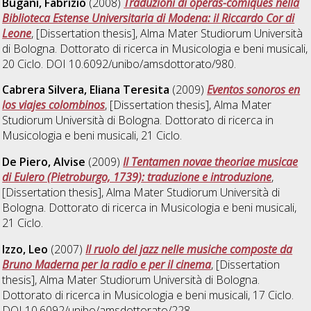
Bugani, Fabrizio
(2008)
Traduzioni di opéras-comiques nella
Biblioteca Estense Universitaria di Modena: il Riccardo Cor di
Leone
, [Dissertation thesis], Alma Mater Studiorum Università
di Bologna. Dottorato di ricerca in
Musicologia e beni musicali
,
20 Ciclo. DOI 10.6092/unibo/amsdottorato/980.
Cabrera Silvera, Eliana Teresita
(2009)
Eventos sonoros en
los viajes colombinos
, [Dissertation thesis], Alma Mater
Studiorum Università di Bologna. Dottorato di ricerca in
Musicologia e beni musicali
, 21 Ciclo.
De Piero, Alvise
(2009)
Il Tentamen novae theoriae musicae
di Eulero (Pietroburgo, 1739): traduzione e introduzione
,
[Dissertation thesis], Alma Mater Studiorum Università di
Bologna. Dottorato di ricerca in
Musicologia e beni musicali
,
21 Ciclo.
Izzo, Leo
(2007)
Il ruolo del jazz nelle musiche composte da
Bruno Maderna per la radio e per il cinema
, [Dissertation
thesis], Alma Mater Studiorum Università di Bologna.
Dottorato di ricerca in
Musicologia e beni musicali
, 17 Ciclo.
DOI 10.6092/unibo/amsdottorato/228.