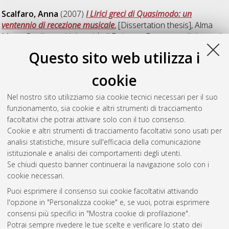
Scalfaro, Anna
(2007)
I Lirici greci di Quasimodo: un
ventennio di recezione musicale
, [Dissertation thesis], Alma
Mater Studiorum Università di Bologna. Dottorato di ricerca in
Musicologia e beni musicali
, 19 Ciclo. DOI
Questo sito web utilizza i
10.6092/unibo/amsdottorato/229.
cookie
Semi, Maria
(2009)
Musica come Scienza dell'uomo. I caratteri
del sapere musicale nel Settecento britannico
, [Dissertation
Nel nostro sito utilizziamo sia cookie tecnici necessari per il suo
thesis], Alma Mater Studiorum Università di Bologna.
funzionamento, sia cookie e altri strumenti di tracciamento
Dottorato di ricerca in
Musicologia e beni musicali
, 21 Ciclo.
facoltativi che potrai attivare solo con il tuo consenso.
DOI 10.6092/unibo/amsdottorato/1335.
Cookie e altri strumenti di tracciamento facoltativi sono usati per
analisi statistiche, misure sull'efficacia della comunicazione
Questa lista e' stata generata il
Fri Aug 7 20:49:01 2026 CEST
.
istituzionale e analisi dei comportamenti degli utenti.
Se chiudi questo banner continuerai la navigazione solo con i
cookie necessari.
Atom
Puoi esprimere il consenso sui cookie facoltativi attivando
Rss 1.0
l'opzione in "Personalizza cookie" e, se vuoi, potrai esprimere
consensi più specifici in "Mostra cookie di profilazione".
Rss 2.0
Potrai sempre rivedere le tue scelte e verificare lo stato dei