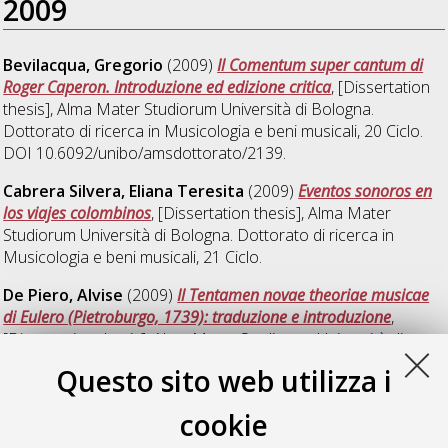
2009
Bevilacqua, Gregorio
(2009)
Il Comentum super cantum di
Roger Caperon. Introduzione ed edizione critica
, [Dissertation
thesis], Alma Mater Studiorum Università di Bologna.
Dottorato di ricerca in
Musicologia e beni musicali
, 20 Ciclo.
DOI 10.6092/unibo/amsdottorato/2139.
Cabrera Silvera, Eliana Teresita
(2009)
Eventos sonoros en
los viajes colombinos
, [Dissertation thesis], Alma Mater
Studiorum Università di Bologna. Dottorato di ricerca in
Musicologia e beni musicali
, 21 Ciclo.
De Piero, Alvise
(2009)
Il Tentamen novae theoriae musicae
di Eulero (Pietroburgo, 1739): traduzione e introduzione
,
[Dissertation thesis], Alma Mater Studiorum Università di
Bologna. Dottorato di ricerca in
Musicologia e beni musicali
,
Questo sito web utilizza i
21 Ciclo.
cookie
Semi, Maria
(2009)
Musica come Scienza dell'uomo. I caratteri
del sapere musicale nel Settecento britannico
, [Dissertation