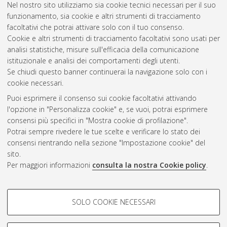
Nel nostro sito utilizziamo sia cookie tecnici necessari per il suo
thesis], Alma Mater Studiorum Università di Bologna.
funzionamento, sia cookie e altri strumenti di tracciamento
Dottorato di ricerca in
Musicologia e beni musicali
, 21 Ciclo.
facoltativi che potrai attivare solo con il tuo consenso.
DOI 10.6092/unibo/amsdottorato/1335.
Cookie e altri strumenti di tracciamento facoltativi sono usati per
analisi statistiche, misure sull'efficacia della comunicazione
Questa lista e' stata generata il
Fri Aug 7 20:49:01 2026 CEST
.
istituzionale e analisi dei comportamenti degli utenti.
Se chiudi questo banner continuerai la navigazione solo con i
cookie necessari.
Atom
Puoi esprimere il consenso sui cookie facoltativi attivando
Rss 1.0
l'opzione in "Personalizza cookie" e, se vuoi, potrai esprimere
consensi più specifici in "Mostra cookie di profilazione".
Rss 2.0
Potrai sempre rivedere le tue scelte e verificare lo stato dei
consensi rientrando nella sezione "Impostazione cookie" del
AMS Dottorato
sito.
Per maggiori informazioni
consulta la nostra Cookie policy
.
ISSN: 2038-7946
Servizio implementato e gestito da
AlmaDL
Impostazioni Cookie
COOKIE DI PROFILAZIONE -
SOLO COOKIE NECESSARI
Informativa sulla privacy
FACOLTATIVI
Condizioni d’uso del sito
Si tratta di cookie utilizzati per analizzare le caratteristiche della