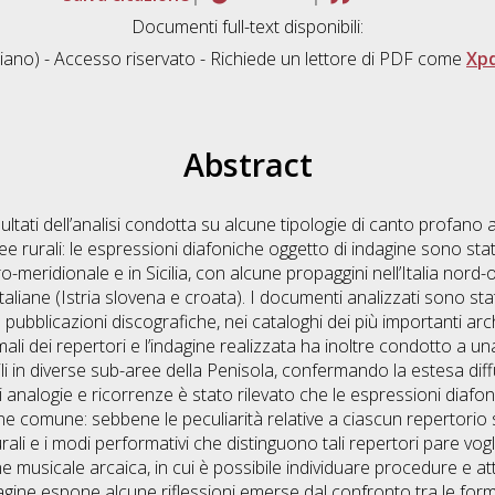
Documenti full-text disponibili:
liano) - Accesso riservato - Richiede un lettore di PDF come
Xp
Abstract
ultati dell’analisi condotta su alcune tipologie di canto profano 
ee rurali: le espressioni diafoniche oggetto di indagine sono state
o-meridionale e in Sicilia, con alcune propaggini nell’Italia nord-
iane (Istria slovena e croata). I documenti analizzati sono stati 
ubblicazioni discografiche, nei cataloghi dei più importanti archivi
ormali dei repertori e l’indagine realizzata ha inoltre condotto a 
ili in diverse sub-aree della Penisola, confermando la estesa dif
e di analogie e ricorrenze è stato rilevato che le espressioni dia
ne comune: sebbene le peculiarità relative a ciascun repertorio 
ali e i modi performativi che distinguono tali repertori pare vogl
 musicale arcaica, in cui è possibile individuare procedure e atti
ndagine espone alcune riflessioni emerse dal confronto tra le for