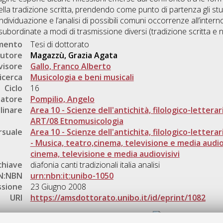
nella tradizione scritta, prendendo come punto di partenza gli stu
dividuazione e l’analisi di possibili comuni occorrenze all’intern
ubordinate a modi di trasmissione diversi (tradizione scritta e n
umento
Tesi di dottorato
utore
Magazzù, Grazia Agata
visore
Gallo, Franco Alberto
icerca
Musicologia e beni musicali
Ciclo
16
natore
Pompilio, Angelo
linare
Area 10 - Scienze dell'antichità, filologico-letterar
ART/08 Etnomusicologia
rsuale
Area 10 - Scienze dell'antichita, filologico-letterar
- Musica, teatro,cinema, televisione e media audio
cinema, televisione e media audiovisivi
chiave
diafonia canti tradizionali italia analisi
N:NBN
urn:nbn:it:unibo-1050
ssione
23 Giugno 2008
URI
https://amsdottorato.unibo.it/id/eprint/1082
Gestione del documento: