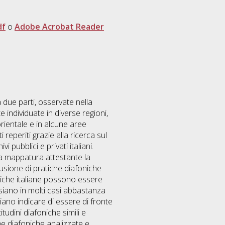
df
o
Adobe Acrobat Reader
a due parti, osservate nella
 individuate in diverse regioni,
orientale e in alcune aree
reperiti grazie alla ricerca sul
 pubblici e privati italiani.
una mappatura attestante la
fusione di pratiche diafoniche
foniche italiane possono essere
siano in molti casi abbastanza
iano indicare di essere di fronte
tudini diafoniche simili e
me diafoniche analizzate e