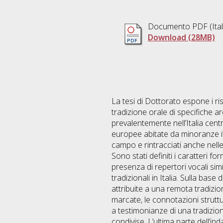
Documento PDF
(Ita
Download (28MB)
La tesi di Dottorato espone i ris
tradizione orale di specifiche ar
prevalentemente nell’Italia centr
europee abitate da minoranze ital
campo e rintracciati anche nelle p
Sono stati definiti i caratteri f
presenza di repertori vocali sim
tradizionali in Italia. Sulla bas
attribuite a una remota tradizio
marcate, le connotazioni struttur
a testimonianze di una tradizione
condivise. L’ultima parte dell’i