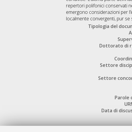
repertori polifonici conservati 
emergono considerazioni per l’in
localmente convergenti, pur se s
Tipologia del doc
A
Super
Dottorato di r
Coordi
Settore discip
Settore conco
Parole 
UR
Data di discu