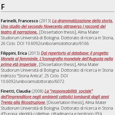
F
Farinelli, Francesco
(2013)
La drammatizzazione della storia.
Uno studio del secondo Novecento attraverso i racconti del
teatro di narrazione.
, [Dissertation thesis], Alma Mater
Studiorum Università di Bologna. Dottorato di ricerca in
Storia
,
26 Ciclo. DOI 10.6092/unibo/amsdottorato/6166.
Filippini, Erica
(2013)
Dal repertorio al database: il progetto
Monete al femminile. L'iconografia monetale dell'Augusta nella
prima età imperiale
, [Dissertation thesis], Alma Mater
Studiorum Università di Bologna. Dottorato di ricerca in
Storia:
indirizzo "Storia Antica"
, 25 Ciclo. DOI
10.6092/unibo/amsdottorato/6072.
Finetti, Claudia
(2008)
La "responsabilità sociale"
dell'imprenditore negli ambienti cattolici lombardi dagli anni
Trenta alla Ricostruzione
, [Dissertation thesis], Alma Mater
Studiorum Università di Bologna. Dottorato di ricerca in
Storia
d'Europa: identità collettive, cittadinanza e territorio (Età