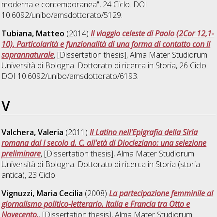
moderna e contemporanea"
, 24 Ciclo. DOI
10.6092/unibo/amsdottorato/5129.
Tubiana, Matteo
(2014)
Il viaggio celeste di Paolo (2Cor 12,1-
10). Particolarità e funzionalità di una forma di contatto con il
soprannaturale
, [Dissertation thesis], Alma Mater Studiorum
Università di Bologna. Dottorato di ricerca in
Storia
, 26 Ciclo.
DOI 10.6092/unibo/amsdottorato/6193.
V
Valchera, Valeria
(2011)
Il Latino nell'Epigrafia della Siria
romana dal I secolo d. C. all'età di Diocleziano: una selezione
preliminare
, [Dissertation thesis], Alma Mater Studiorum
Università di Bologna. Dottorato di ricerca in
Storia (storia
antica)
, 23 Ciclo.
Vignuzzi, Maria Cecilia
(2008)
La partecipazione femminile al
giornalismo politico-letterario. Italia e Francia tra Otto e
Novecento.
, [Dissertation thesis], Alma Mater Studiorum