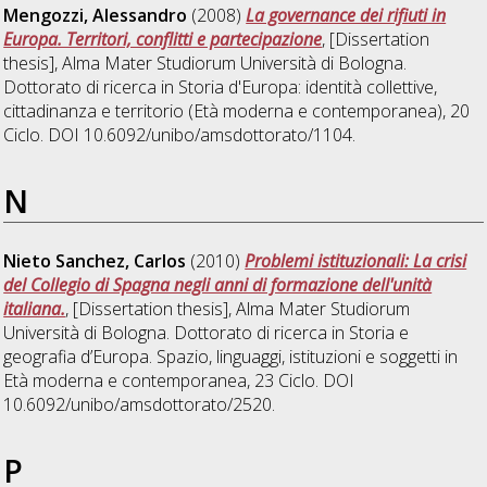
Mengozzi, Alessandro
(2008)
La governance dei rifiuti in
Europa. Territori, conflitti e partecipazione
, [Dissertation
thesis], Alma Mater Studiorum Università di Bologna.
Dottorato di ricerca in
Storia d'Europa: identità collettive,
cittadinanza e territorio (Età moderna e contemporanea)
, 20
Ciclo. DOI 10.6092/unibo/amsdottorato/1104.
N
Nieto Sanchez, Carlos
(2010)
Problemi istituzionali: La crisi
del Collegio di Spagna negli anni di formazione dell'unità
italiana.
, [Dissertation thesis], Alma Mater Studiorum
Università di Bologna. Dottorato di ricerca in
Storia e
geografia d’Europa. Spazio, linguaggi, istituzioni e soggetti in
Età moderna e contemporanea
, 23 Ciclo. DOI
10.6092/unibo/amsdottorato/2520.
P