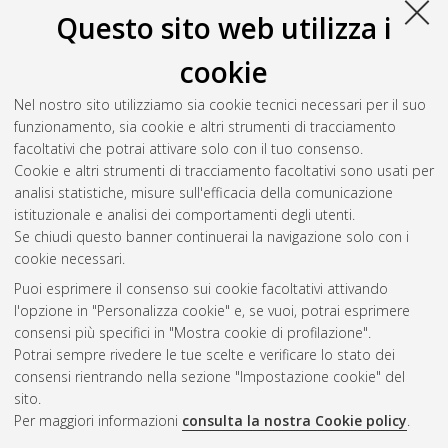
Zuliani, Eleonora
(2007)
Las Azules. Le donne spagnole negli
Questo sito web utilizza i
anni del primo Franchismo: l'organizzazione, le dirigenti, la
formazione dei "Quadri"
, [Dissertation thesis], Alma Mater
cookie
Studiorum Università di Bologna. Dottorato di ricerca in
Storia
d'Europa: identità collettive, cittadinanza e territorio (Età
Nel nostro sito utilizziamo sia cookie tecnici necessari per il suo
moderna e contemporanea)
, 19 Ciclo. DOI
funzionamento, sia cookie e altri strumenti di tracciamento
10.6092/unibo/amsdottorato/570.
facoltativi che potrai attivare solo con il tuo consenso.
Cookie e altri strumenti di tracciamento facoltativi sono usati per
Questa lista e' stata generata il
Sat Aug 8 20:49:19 2026
analisi statistiche, misure sull'efficacia della comunicazione
CEST
.
istituzionale e analisi dei comportamenti degli utenti.
Se chiudi questo banner continuerai la navigazione solo con i
cookie necessari.
Atom
Puoi esprimere il consenso sui cookie facoltativi attivando
Rss 1.0
l'opzione in "Personalizza cookie" e, se vuoi, potrai esprimere
consensi più specifici in "Mostra cookie di profilazione".
Rss 2.0
Potrai sempre rivedere le tue scelte e verificare lo stato dei
consensi rientrando nella sezione "Impostazione cookie" del
sito.
AMS Dottorato
Per maggiori informazioni
consulta la nostra Cookie policy
.
ISSN: 2038-7946
Servizio implementato e gestito da
AlmaDL