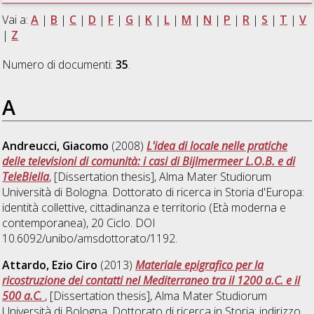
Vai a:
A
|
B
|
C
|
D
|
F
|
G
|
K
|
L
|
M
|
N
|
P
|
R
|
S
|
T
|
V
|
Z
Numero di documenti:
35
.
A
Andreucci, Giacomo
(2008)
L'idea di locale nelle pratiche
delle televisioni di comunità: i casi di Bijlmermeer L.O.B. e di
TeleBiella
, [Dissertation thesis], Alma Mater Studiorum
Università di Bologna. Dottorato di ricerca in
Storia d'Europa:
identità collettive, cittadinanza e territorio (Età moderna e
contemporanea)
, 20 Ciclo. DOI
10.6092/unibo/amsdottorato/1192.
Attardo, Ezio Ciro
(2013)
Materiale epigrafico per la
ricostruzione dei contatti nel Mediterraneo tra il 1200 a.C. e il
500 a.C.
, [Dissertation thesis], Alma Mater Studiorum
Università di Bologna. Dottorato di ricerca in
Storia: indirizzo