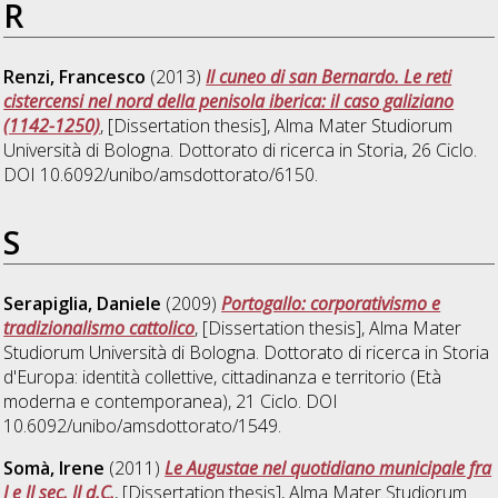
R
Renzi, Francesco
(2013)
Il cuneo di san Bernardo. Le reti
cistercensi nel nord della penisola iberica: il caso galiziano
(1142-1250)
, [Dissertation thesis], Alma Mater Studiorum
Università di Bologna. Dottorato di ricerca in
Storia
, 26 Ciclo.
DOI 10.6092/unibo/amsdottorato/6150.
S
Serapiglia, Daniele
(2009)
Portogallo: corporativismo e
tradizionalismo cattolico
, [Dissertation thesis], Alma Mater
Studiorum Università di Bologna. Dottorato di ricerca in
Storia
d'Europa: identità collettive, cittadinanza e territorio (Età
moderna e contemporanea)
, 21 Ciclo. DOI
10.6092/unibo/amsdottorato/1549.
Somà, Irene
(2011)
Le Augustae nel quotidiano municipale fra
I e II sec. II d.C.
, [Dissertation thesis], Alma Mater Studiorum