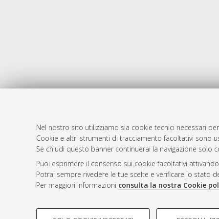
Nel nostro sito utilizziamo sia cookie tecnici necessari per
AMS Dotto
Atom
Cookie e altri strumenti di tracciamento facoltativi sono us
ISSN: 2038
Se chiudi questo banner continuerai la navigazione solo c
Rss 1.0
Servizio i
Puoi esprimere il consenso sui cookie facoltativi attivando
Rss 2.0
Impostazio
Potrai sempre rivedere le tue scelte e verificare lo stato 
Informativa
Per maggiori informazioni
consulta la nostra Cookie pol
Condizioni 
COOKIE DI PROFILAZIONE - FACOLTATIVI