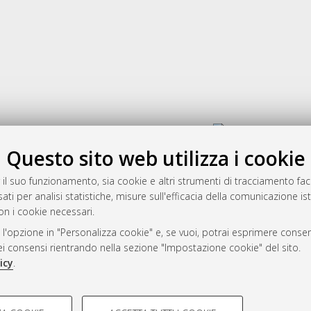
Gestione del documento:
Questo sito web utilizza i cookie
 il suo funzionamento, sia cookie e altri strumenti di tracciamento faco
rato
ati per analisi statistiche, misure sull'efficacia della comunicazione is
-7946
on i cookie necessari.
mplementato e gestito da
AlmaDL
 l'opzione in "Personalizza cookie" e, se vuoi, potrai esprimere consens
ni Cookie
dei consensi rientrando nella sezione "Impostazione cookie" del sito.
 sulla privacy
icy
.
d’uso del sito
COOKIE TECNICI - NECES