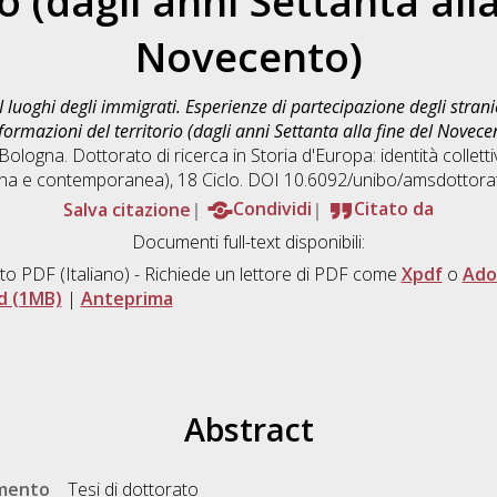
io (dagli anni Settanta alla
Novecento)
I luoghi degli immigrati. Esperienze di partecipazione degli stran
sformazioni del territorio (dagli anni Settanta alla fine del Novece
Bologna. Dottorato di ricerca in
Storia d'Europa: identità colletti
na e contemporanea)
, 18 Ciclo. DOI 10.6092/unibo/amsdottora
Salva citazione
Condividi
Citato da
Documenti full-text disponibili:
to PDF
(Italiano) - Richiede un lettore di PDF come
Xpdf
o
Ado
d (1MB)
|
Anteprima
Abstract
umento
Tesi di dottorato