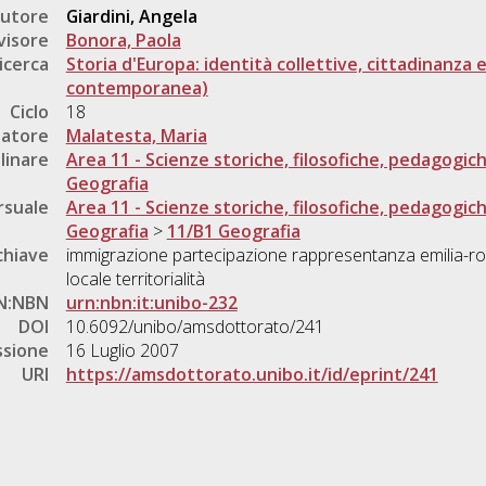
utore
Giardini, Angela
visore
Bonora, Paola
icerca
Storia d'Europa: identità collettive, cittadinanza 
contemporanea)
Ciclo
18
natore
Malatesta, Maria
linare
Area 11 - Scienze storiche, filosofiche, pedagogic
Geografia
rsuale
Area 11 - Scienze storiche, filosofiche, pedagogic
Geografia
>
11/B1 Geografia
chiave
immigrazione partecipazione rappresentanza emilia-ro
locale territorialità
N:NBN
urn:nbn:it:unibo-232
DOI
10.6092/unibo/amsdottorato/241
ssione
16 Luglio 2007
URI
https://amsdottorato.unibo.it/id/eprint/241