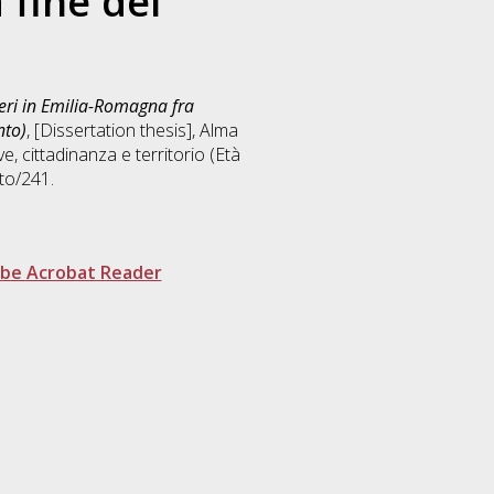
 fine del
ieri in Emilia-Romagna fra
nto)
, [Dissertation thesis], Alma
ve, cittadinanza e territorio (Età
to/241.
be Acrobat Reader