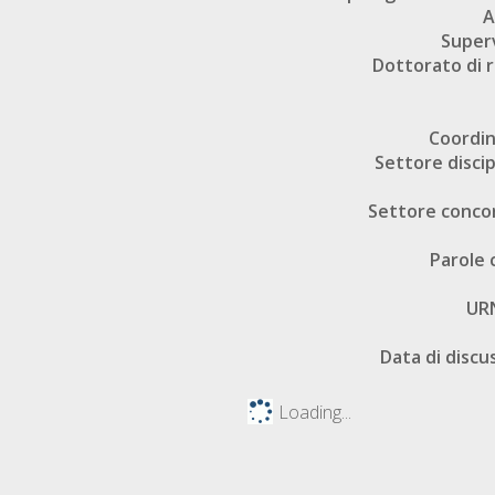
A
Super
Dottorato di r
Coordi
Settore discip
Settore conco
Parole 
UR
Data di discu
Loading...