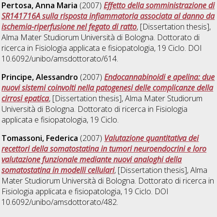
Pertosa, Anna Maria
(2007)
Effetto della somministrazione di
SR141716A sulla risposta infiammatoria associata al danno da
ischemia-riperfusione nel fegato di ratto
, [Dissertation thesis],
Alma Mater Studiorum Università di Bologna. Dottorato di
ricerca in
Fisiologia applicata e fisiopatologia
, 19 Ciclo. DOI
10.6092/unibo/amsdottorato/614.
Principe, Alessandro
(2007)
Endocannabinoidi e apelina: due
nuovi sistemi coinvolti nella patogenesi delle complicanze della
cirrosi epatica
, [Dissertation thesis], Alma Mater Studiorum
Università di Bologna. Dottorato di ricerca in
Fisiologia
applicata e fisiopatologia
, 19 Ciclo.
Tomassoni, Federica
(2007)
Valutazione quantitativa dei
recettori della somatostatina in tumori neuroendocrini e loro
valutazione funzionale mediante nuovi analoghi della
somatostatina in modelli cellulari
, [Dissertation thesis], Alma
Mater Studiorum Università di Bologna. Dottorato di ricerca in
Fisiologia applicata e fisiopatologia
, 19 Ciclo. DOI
10.6092/unibo/amsdottorato/482.