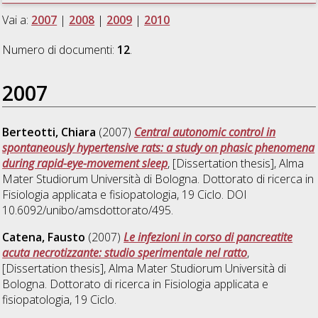
Vai a:
2007
|
2008
|
2009
|
2010
Numero di documenti:
12
.
2007
Berteotti, Chiara
(2007)
Central autonomic control in
spontaneously hypertensive rats: a study on phasic phenomena
during rapid-eye-movement sleep
, [Dissertation thesis], Alma
Mater Studiorum Università di Bologna. Dottorato di ricerca in
Fisiologia applicata e fisiopatologia
, 19 Ciclo. DOI
10.6092/unibo/amsdottorato/495.
Catena, Fausto
(2007)
Le infezioni in corso di pancreatite
acuta necrotizzante: studio sperimentale nel ratto
,
[Dissertation thesis], Alma Mater Studiorum Università di
Bologna. Dottorato di ricerca in
Fisiologia applicata e
fisiopatologia
, 19 Ciclo.