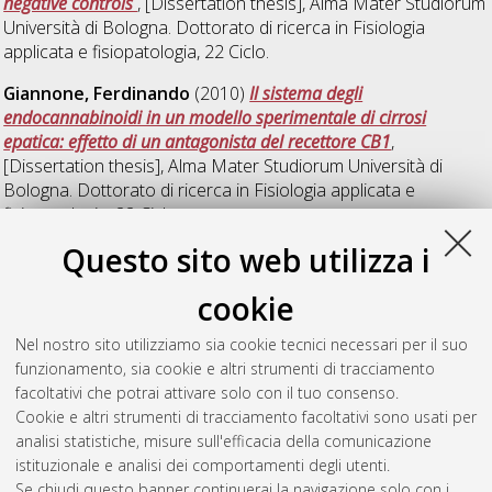
negative controls
, [Dissertation thesis], Alma Mater Studiorum
Università di Bologna. Dottorato di ricerca in
Fisiologia
applicata e fisiopatologia
, 22 Ciclo.
Giannone, Ferdinando
(2010)
Il sistema degli
endocannabinoidi in un modello sperimentale di cirrosi
epatica: effetto di un antagonista del recettore CB1
,
[Dissertation thesis], Alma Mater Studiorum Università di
Bologna. Dottorato di ricerca in
Fisiologia applicata e
fisiopatologia
, 22 Ciclo.
Questo sito web utilizza i
Pacilé, Vincenzo
(2010)
Sviluppo di un modello sperimentale
di insufficienza epatica acuta post- ischemica nel suino
,
cookie
[Dissertation thesis], Alma Mater Studiorum Università di
Bologna. Dottorato di ricerca in
Fisiologia applicata e
Nel nostro sito utilizziamo sia cookie tecnici necessari per il suo
fisiopatologia
, 22 Ciclo. DOI
funzionamento, sia cookie e altri strumenti di tracciamento
10.6092/unibo/amsdottorato/2804.
facoltativi che potrai attivare solo con il tuo consenso.
Cookie e altri strumenti di tracciamento facoltativi sono usati per
Questa lista e' stata generata il
Sun Aug 9 20:48:31 2026
analisi statistiche, misure sull'efficacia della comunicazione
CEST
.
istituzionale e analisi dei comportamenti degli utenti.
Se chiudi questo banner continuerai la navigazione solo con i