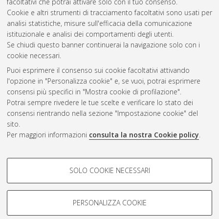
facoltativi che potrai attivare solo con il tuo consenso.
Cookie e altri strumenti di tracciamento facoltativi sono usati per
Gestione del documento:
analisi statistiche, misure sull'efficacia della comunicazione
istituzionale e analisi dei comportamenti degli utenti.
Se chiudi questo banner continuerai la navigazione solo con i
cookie necessari.
Atom
Puoi esprimere il consenso sui cookie facoltativi attivando
Rss 1.0
l'opzione in "Personalizza cookie" e, se vuoi, potrai esprimere
consensi più specifici in "Mostra cookie di profilazione".
Rss 2.0
Potrai sempre rivedere le tue scelte e verificare lo stato dei
consensi rientrando nella sezione "Impostazione cookie" del
sito.
AMS Dottorato
Per maggiori informazioni
consulta la nostra Cookie policy
.
ISSN: 2038-7946
Servizio implementato e gestito da
AlmaDL
Impostazioni Cookie
COOKIE DI PROFILAZIONE -
SOLO COOKIE NECESSARI
Informativa sulla privacy
FACOLTATIVI
Condizioni d’uso del sito
Si tratta di cookie utilizzati per analizzare le caratteristiche della
navigazione degli utenti, creare profili in base al loro comportamento
PERSONALIZZA COOKIE
sul sito, per analisi di marketing.