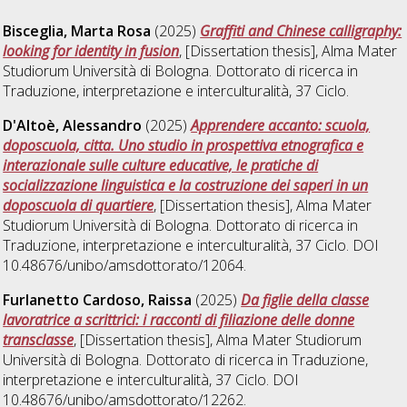
Bisceglia, Marta Rosa
(2025)
Graffiti and Chinese calligraphy:
looking for identity in fusion
, [Dissertation thesis], Alma Mater
Studiorum Università di Bologna. Dottorato di ricerca in
Traduzione, interpretazione e interculturalità
, 37 Ciclo.
D'Altoè, Alessandro
(2025)
Apprendere accanto: scuola,
doposcuola, citta. Uno studio in prospettiva etnografica e
interazionale sulle culture educative, le pratiche di
socializzazione linguistica e la costruzione dei saperi in un
doposcuola di quartiere
, [Dissertation thesis], Alma Mater
Studiorum Università di Bologna. Dottorato di ricerca in
Traduzione, interpretazione e interculturalità
, 37 Ciclo. DOI
10.48676/unibo/amsdottorato/12064.
Furlanetto Cardoso, Raissa
(2025)
Da figlie della classe
lavoratrice a scrittrici: i racconti di filiazione delle donne
transclasse
, [Dissertation thesis], Alma Mater Studiorum
Università di Bologna. Dottorato di ricerca in
Traduzione,
interpretazione e interculturalità
, 37 Ciclo. DOI
10.48676/unibo/amsdottorato/12262.