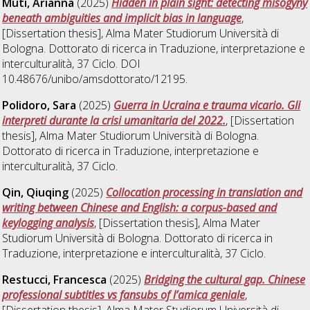
Muti, Arianna
(2025)
Hidden in plain sight: detecting misogyny
beneath ambiguities and implicit bias in language
,
[Dissertation thesis], Alma Mater Studiorum Università di
Bologna. Dottorato di ricerca in
Traduzione, interpretazione e
interculturalità
, 37 Ciclo. DOI
10.48676/unibo/amsdottorato/12195.
Polidoro, Sara
(2025)
Guerra in Ucraina e trauma vicario. Gli
interpreti durante la crisi umanitaria del 2022.
, [Dissertation
thesis], Alma Mater Studiorum Università di Bologna.
Dottorato di ricerca in
Traduzione, interpretazione e
interculturalità
, 37 Ciclo.
Qin, Qiuqing
(2025)
Collocation processing in translation and
writing between Chinese and English: a corpus-based and
keylogging analysis
, [Dissertation thesis], Alma Mater
Studiorum Università di Bologna. Dottorato di ricerca in
Traduzione, interpretazione e interculturalità
, 37 Ciclo.
Restucci, Francesca
(2025)
Bridging the cultural gap. Chinese
professional subtitles vs fansubs of l’amica geniale
,
[Dissertation thesis], Alma Mater Studiorum Università di