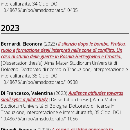
interculturalità
, 34 Ciclo. DOI
10.48676/unibo/amsdottorato/10435.
2023
Bernardi, Eleonora
(2023)
Il silenzio dopo le bombe. Pratica,
ruolo e formazione degli interpreti nelle zone di conflitto. Un
caso di studio delle guerre in Bosnia-Herzegovina e Croazia.
,
[Dissertation thesis], Alma Mater Studiorum Università di
Bologna. Dottorato di ricerca in
Traduzione, interpretazione e
interculturalità
, 35 Ciclo. DOI
10.48676/unibo/amsdottorato/10938.
Di Francesco, Valentina
(2023)
Audience attitudes towards
simil sync: a pilot study
, [Dissertation thesis], Alma Mater
Studiorum Università di Bologna. Dottorato di ricerca in
Traduzione, interpretazione e interculturalità
, 35 Ciclo. DOI
10.48676/unibo/amsdottorato/11056.
Diegoli, Eugenia
(2023)
A corpus-assisted approach to