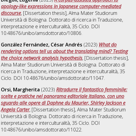
apology-like expressions in Japanese computer-mediated
discourse
, [Dissertation thesis], Alma Mater Studiorum
Università di Bologna. Dottorato di ricerca in
Traduzione,
interpretazione e interculturalità
, 35 Ciclo. DOI
10.48676/unibo/amsdottorato/10806.
González Fernández, César Andrés
(2023)
What do
rendering options tell us about the translating mind? Testing
the choice network analysis hypothesis
, [Dissertation thesis],
Alma Mater Studiorum Università di Bologna. Dottorato di
ricerca in
Traduzione, interpretazione e interculturalità
, 35
Ciclo. DOI 10.48676/unibo/amsdottorato/11047.
Orsi, Margherita
(2023)
Ritradurre il fantastico femminile:
scelte e pratiche nel panorama editoriale italiano, con uno
sguardo alle opere di Daphne du Maurier, Shirley Jackson e
Angela Carter
, [Dissertation thesis], Alma Mater Studiorum
Università di Bologna. Dottorato di ricerca in
Traduzione,
interpretazione e interculturalità
, 35 Ciclo. DOI
10.48676/unibo/amsdottorato/11022.