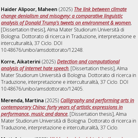
Haider Alipoor, Maheen
(2025)
The link between climate
change denialism and misogyny: a comparative linguistic
analysis of Donald Trump's tweets on environment & women
,
[Dissertation thesis], Alma Mater Studiorum Università di
Bologna. Dottorato di ricerca in
Traduzione, interpretazione e
interculturalità
, 37 Ciclo. DOI
10.48676/unibo/amsdottorato/12248.
Korre, Aikaterini
(2025)
Detection and computational
analysis of internet hate speech
, [Dissertation thesis], Alma
Mater Studiorum Università di Bologna. Dottorato di ricerca in
Traduzione, interpretazione e interculturalità
, 37 Ciclo. DOI
10.48676/unibo/amsdottorato/12405.
Merenda, Martina
(2025)
Calligraphy and performing arts in
contemporary China: forty years of artistic expressions in
performance, music and dance
, [Dissertation thesis], Alma
Mater Studiorum Università di Bologna. Dottorato di ricerca in
Traduzione, interpretazione e interculturalità
, 37 Ciclo.