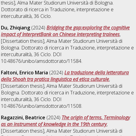
thesis], Alma Mater Studiorum Università di Bologna.
Dottorato di ricerca in
Traduzione, interpretazione e
interculturalità
, 36 Ciclo.
Du, Zhiqiang
(2024)
Bridging the gap:exploring the cognitive
impact of InterpretBank on Chinese interpreting trainees
,
[Dissertation thesis], Alma Mater Studiorum Università di
Bologna. Dottorato di ricerca in
Traduzione, interpretazione e
interculturalità
, 36 Ciclo. DOI
10.48676/unibo/amsdottorato/11584.
Faltoni, Enrico Maria
(2024)
La traduzione della letteratura
della Shoah tra pratica linguistica ed etica culturale
,
[Dissertation thesis], Alma Mater Studiorum Università di
Bologna. Dottorato di ricerca in
Traduzione, interpretazione e
interculturalità
, 36 Ciclo. DOI
10.48676/unibo/amsdottorato/11508.
Ragazzini, Beatrice
(2024)
The origin of terms. Terminology
as an instrument of knowledge in the 19th century
,
[Dissertation thesis], Alma Mater Studiorum Università di