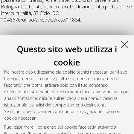
Bologna. Dottorato di ricerca in
Traduzione, interpretazione e
interculturalità
, 37 Ciclo. DOI
10.48676/unibo/amsdottorato/11884.
2026
Questo sito web utilizza i
Peluso, Monica
(2026)
Verso un'educazione linguistica
cookie
ecocritica: una proposta formativa per insegnanti di lingue
straniere
, [Dissertation thesis], Alma Mater Studiorum
Nel nostro sito utilizziamo sia cookie tecnici necessari per il suo
Università di Bologna. Dottorato di ricerca in
Traduzione,
funzionamento, sia cookie e altri strumenti di tracciamento
interpretazione e interculturalità
, 37 Ciclo.
facoltativi che potrai attivare solo con il tuo consenso.
Cookie e altri strumenti di tracciamento facoltativi sono usati per
Questa lista e' stata generata il
Sat Aug 8 20:49:20 2026
analisi statistiche, misure sull'efficacia della comunicazione
CEST
.
istituzionale e analisi dei comportamenti degli utenti.
Se chiudi questo banner continuerai la navigazione solo con i
cookie necessari.
Atom
Puoi esprimere il consenso sui cookie facoltativi attivando
Rss 1.0
l'opzione in "Personalizza cookie" e, se vuoi, potrai esprimere