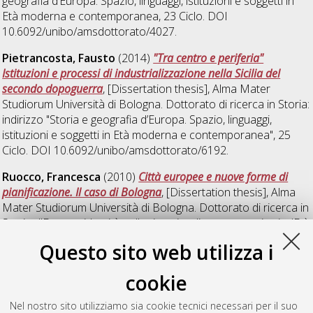
geografia d’Europa. Spazio, linguaggi, istituzioni e soggetti in
Età moderna e contemporanea
, 23 Ciclo. DOI
10.6092/unibo/amsdottorato/4027.
Pietrancosta, Fausto
(2014)
"Tra centro e periferia"
Istituzioni e processi di industrializzazione nella Sicilia del
secondo dopoguerra
, [Dissertation thesis], Alma Mater
Studiorum Università di Bologna. Dottorato di ricerca in
Storia:
indirizzo "Storia e geografia d’Europa. Spazio, linguaggi,
istituzioni e soggetti in Età moderna e contemporanea"
, 25
Ciclo. DOI 10.6092/unibo/amsdottorato/6192.
Ruocco, Francesca
(2010)
Città europee e nuove forme di
pianificazione. Il caso di Bologna
, [Dissertation thesis], Alma
Mater Studiorum Università di Bologna. Dottorato di ricerca in
Storia d'Europa: identità collettive, cittadinanza e territorio (Età
moderna e contemporanea)
, 22 Ciclo.
Questo sito web utilizza i
Wu, Gongqing
(2013)
Il destino del Contra Celsum nel
cookie
‘400-‘700 in Europa
, [Dissertation thesis], Alma Mater
Studiorum Università di Bologna. Dottorato di ricerca in
Storia:
Nel nostro sito utilizziamo sia cookie tecnici necessari per il suo
indirizzo "Storia e geografia d’Europa. Spazio, linguaggi,