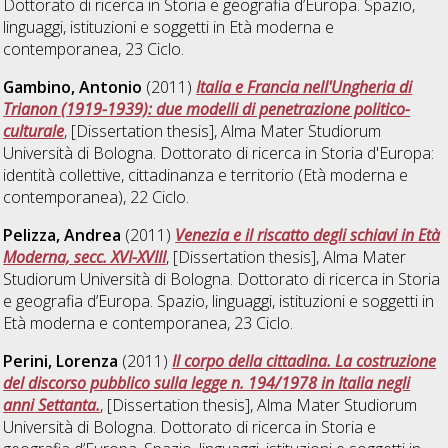
Dottorato di ricerca in
Storia e geografia d’Europa. Spazio,
linguaggi, istituzioni e soggetti in Età moderna e
contemporanea
, 23 Ciclo.
Gambino, Antonio
(2011)
Italia e Francia nell'Ungheria di
Trianon (1919-1939): due modelli di penetrazione politico-
culturale
, [Dissertation thesis], Alma Mater Studiorum
Università di Bologna. Dottorato di ricerca in
Storia d'Europa:
identità collettive, cittadinanza e territorio (Età moderna e
contemporanea)
, 22 Ciclo.
Pelizza, Andrea
(2011)
Venezia e il riscatto degli schiavi in Età
Moderna, secc. XVI-XVIII
, [Dissertation thesis], Alma Mater
Studiorum Università di Bologna. Dottorato di ricerca in
Storia
e geografia d’Europa. Spazio, linguaggi, istituzioni e soggetti in
Età moderna e contemporanea
, 23 Ciclo.
Perini, Lorenza
(2011)
Il corpo della cittadina. La costruzione
del discorso pubblico sulla legge n. 194/1978 in Italia negli
anni Settanta.
, [Dissertation thesis], Alma Mater Studiorum
Università di Bologna. Dottorato di ricerca in
Storia e