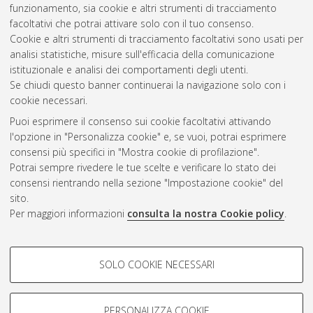
funzionamento, sia cookie e altri strumenti di tracciamento
istituzioni e soggetti in Età moderna e contemporanea"
, 25
facoltativi che potrai attivare solo con il tuo consenso.
Ciclo. DOI 10.6092/unibo/amsdottorato/5411.
Cookie e altri strumenti di tracciamento facoltativi sono usati per
analisi statistiche, misure sull'efficacia della comunicazione
Questa lista e' stata generata il
Fri Aug 7 20:49:04 2026 CEST
.
istituzionale e analisi dei comportamenti degli utenti.
Se chiudi questo banner continuerai la navigazione solo con i
cookie necessari.
Atom
Puoi esprimere il consenso sui cookie facoltativi attivando
Rss 1.0
l'opzione in "Personalizza cookie" e, se vuoi, potrai esprimere
consensi più specifici in "Mostra cookie di profilazione".
Rss 2.0
Potrai sempre rivedere le tue scelte e verificare lo stato dei
consensi rientrando nella sezione "Impostazione cookie" del
AMS Dottorato
sito.
Per maggiori informazioni
consulta la nostra Cookie policy
.
ISSN: 2038-7946
Servizio implementato e gestito da
AlmaDL
Impostazioni Cookie
COOKIE DI PROFILAZIONE -
SOLO COOKIE NECESSARI
Informativa sulla privacy
FACOLTATIVI
Condizioni d’uso del sito
Si tratta di cookie utilizzati per analizzare le caratteristiche della
navigazione degli utenti, creare profili in base al loro comportamento
PERSONALIZZA COOKIE