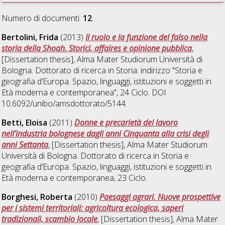
Numero di documenti:
12
.
Bertolini, Frida
(2013)
Il ruolo e la funzione del falso nella
storia della Shoah. Storici, affaires e opinione pubblica
,
[Dissertation thesis], Alma Mater Studiorum Università di
Bologna. Dottorato di ricerca in
Storia: indirizzo "Storia e
geografia d’Europa. Spazio, linguaggi, istituzioni e soggetti in
Età moderna e contemporanea"
, 24 Ciclo. DOI
10.6092/unibo/amsdottorato/5144.
Betti, Eloisa
(2011)
Donne e precarietà del lavoro
nell’industria bolognese dagli anni Cinquanta alla crisi degli
anni Settanta
, [Dissertation thesis], Alma Mater Studiorum
Università di Bologna. Dottorato di ricerca in
Storia e
geografia d’Europa. Spazio, linguaggi, istituzioni e soggetti in
Età moderna e contemporanea
, 23 Ciclo.
Borghesi, Roberta
(2010)
Paesaggi agrari. Nuove prospettive
per i sistemi territoriali: agricoltura ecologica, saperi
tradizionali, scambio locale
, [Dissertation thesis], Alma Mater