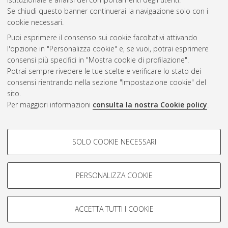
Se chiudi questo banner continuerai la navigazione solo con i
cookie necessari.
Atom
Puoi esprimere il consenso sui cookie facoltativi attivando
Rss 1.0
l'opzione in "Personalizza cookie" e, se vuoi, potrai esprimere
consensi più specifici in "Mostra cookie di profilazione".
Rss 2.0
Potrai sempre rivedere le tue scelte e verificare lo stato dei
consensi rientrando nella sezione "Impostazione cookie" del
sito.
AMS Dottorato
Per maggiori informazioni
consulta la nostra Cookie policy
.
ISSN: 2038-7946
Servizio implementato e gestito da
AlmaDL
Impostazioni Cookie
COOKIE DI PROFILAZIONE -
SOLO COOKIE NECESSARI
Informativa sulla privacy
FACOLTATIVI
Condizioni d’uso del sito
Si tratta di cookie utilizzati per analizzare le caratteristiche della
navigazione degli utenti, creare profili in base al loro comportamento
PERSONALIZZA COOKIE
sul sito, per analisi di marketing.
Mostra cookie di profilazione
ACCETTA TUTTI I COOKIE
Google/Youtube Video
© ALMA MATER STUDIORUM - Università di Bologna, 2007-2026.
COOKIE TECNICI - NECESSARI