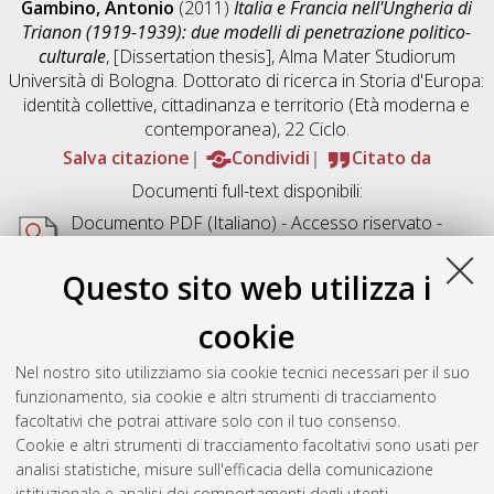
Gambino, Antonio
(2011)
Italia e Francia nell'Ungheria di
Trianon (1919-1939): due modelli di penetrazione politico-
culturale
, [Dissertation thesis], Alma Mater Studiorum
Università di Bologna. Dottorato di ricerca in
Storia d'Europa:
identità collettive, cittadinanza e territorio (Età moderna e
contemporanea)
, 22 Ciclo.
Salva citazione
Condividi
Citato da
Documenti full-text disponibili:
Documento PDF
(Italiano) - Accesso riservato -
Richiede un lettore di PDF come
Xpdf
o
Adobe
Acrobat Reader
Questo sito web utilizza i
Download (4MB)
cookie
Abstract
Nel nostro sito utilizziamo sia cookie tecnici necessari per il suo
funzionamento, sia cookie e altri strumenti di tracciamento
Altri metadati
facoltativi che potrai attivare solo con il tuo consenso.
Cookie e altri strumenti di tracciamento facoltativi sono usati per
Gestione del documento:
analisi statistiche, misure sull'efficacia della comunicazione
istituzionale e analisi dei comportamenti degli utenti.