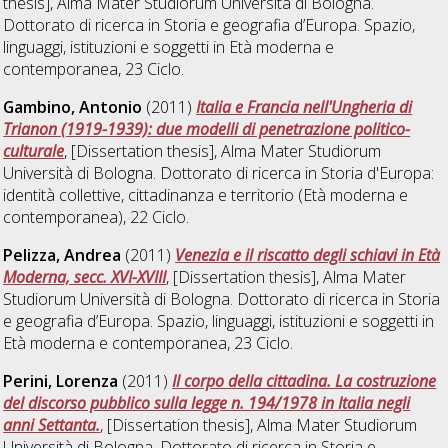
thesis], Alma Mater Studiorum Università di Bologna.
Dottorato di ricerca in
Storia e geografia d’Europa. Spazio,
linguaggi, istituzioni e soggetti in Età moderna e
contemporanea
, 23 Ciclo.
Gambino, Antonio
(2011)
Italia e Francia nell'Ungheria di
Trianon (1919-1939): due modelli di penetrazione politico-
culturale
, [Dissertation thesis], Alma Mater Studiorum
Università di Bologna. Dottorato di ricerca in
Storia d'Europa:
identità collettive, cittadinanza e territorio (Età moderna e
contemporanea)
, 22 Ciclo.
Pelizza, Andrea
(2011)
Venezia e il riscatto degli schiavi in Età
Moderna, secc. XVI-XVIII
, [Dissertation thesis], Alma Mater
Studiorum Università di Bologna. Dottorato di ricerca in
Storia
e geografia d’Europa. Spazio, linguaggi, istituzioni e soggetti in
Età moderna e contemporanea
, 23 Ciclo.
Perini, Lorenza
(2011)
Il corpo della cittadina. La costruzione
del discorso pubblico sulla legge n. 194/1978 in Italia negli
anni Settanta.
, [Dissertation thesis], Alma Mater Studiorum
Università di Bologna. Dottorato di ricerca in
Storia e