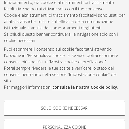
funzionamento, sia cookie e altri strumenti di tracciamento
Ciclo. DOI 10.6092/unibo/amsdottorato/6192.
facoltativi che potrai attivare solo con il tuo consenso.
Cookie e altri strumenti di tracciamento facoltativi sono usati per
Questa lista e' stata generata il
Sat Aug 8 20:49:18 2026
analisi statistiche, misure sull'efficacia della comunicazione
CEST
.
istituzionale e analisi dei comportamenti degli utenti.
Se chiudi questo banner continuerai la navigazione solo con i
cookie necessari.
Atom
Puoi esprimere il consenso sui cookie facoltativi attivando
Rss 1.0
l'opzione in "Personalizza cookie" e, se vuoi, potrai esprimere
consensi più specifici in "Mostra cookie di profilazione".
Rss 2.0
Potrai sempre rivedere le tue scelte e verificare lo stato dei
consensi rientrando nella sezione "Impostazione cookie" del
sito.
AMS Dottorato
Per maggiori informazioni
consulta la nostra Cookie policy
.
ISSN: 2038-7946
Servizio implementato e gestito da
AlmaDL
COOKIE DI PROFILAZIONE -
Impostazioni Cookie
SOLO COOKIE NECESSARI
Informativa sulla privacy
FACOLTATIVI
Condizioni d’uso del sito
Si tratta di cookie utilizzati per analizzare le caratteristiche della
navigazione degli utenti, creare profili in base al loro comportamento
PERSONALIZZA COOKIE