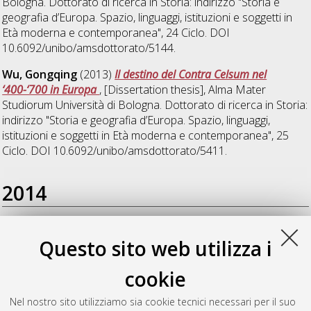
Bologna. Dottorato di ricerca in
Storia: indirizzo "Storia e
geografia d’Europa. Spazio, linguaggi, istituzioni e soggetti in
Età moderna e contemporanea"
, 24 Ciclo. DOI
10.6092/unibo/amsdottorato/5144.
Wu, Gongqing
(2013)
Il destino del Contra Celsum nel
‘400-‘700 in Europa
, [Dissertation thesis], Alma Mater
Studiorum Università di Bologna. Dottorato di ricerca in
Storia:
indirizzo "Storia e geografia d’Europa. Spazio, linguaggi,
istituzioni e soggetti in Età moderna e contemporanea"
, 25
Ciclo. DOI 10.6092/unibo/amsdottorato/5411.
2014
Pietrancosta, Fausto
(2014)
"Tra centro e periferia"
Questo sito web utilizza i
Istituzioni e processi di industrializzazione nella Sicilia del
secondo dopoguerra
, [Dissertation thesis], Alma Mater
cookie
Studiorum Università di Bologna. Dottorato di ricerca in
Storia:
indirizzo "Storia e geografia d’Europa. Spazio, linguaggi,
Nel nostro sito utilizziamo sia cookie tecnici necessari per il suo
istituzioni e soggetti in Età moderna e contemporanea"
, 25