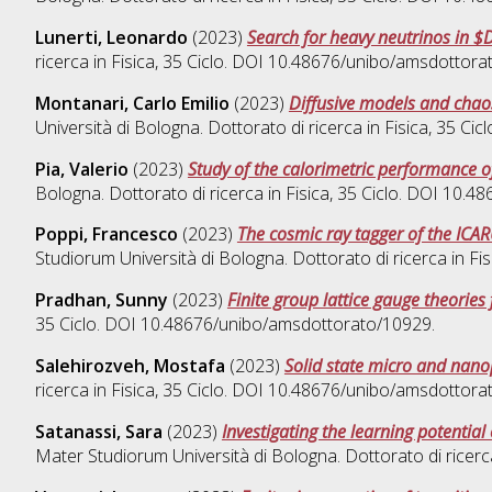
Lunerti, Leonardo
(2023)
Search for heavy neutrinos in $
ricerca in
Fisica
, 35 Ciclo. DOI 10.48676/unibo/amsdottora
Montanari, Carlo Emilio
(2023)
Diffusive models and chaos
Università di Bologna. Dottorato di ricerca in
Fisica
, 35 Ci
Pia, Valerio
(2023)
Study of the calorimetric performance o
Bologna. Dottorato di ricerca in
Fisica
, 35 Ciclo. DOI 10.
Poppi, Francesco
(2023)
The cosmic ray tagger of the ICAR
Studiorum Università di Bologna. Dottorato di ricerca in
Fis
Pradhan, Sunny
(2023)
Finite group lattice gauge theorie
35 Ciclo. DOI 10.48676/unibo/amsdottorato/10929.
Salehirozveh, Mostafa
(2023)
Solid state micro and nanop
ricerca in
Fisica
, 35 Ciclo. DOI 10.48676/unibo/amsdottora
Satanassi, Sara
(2023)
Investigating the learning potenti
Mater Studiorum Università di Bologna. Dottorato di ricerc