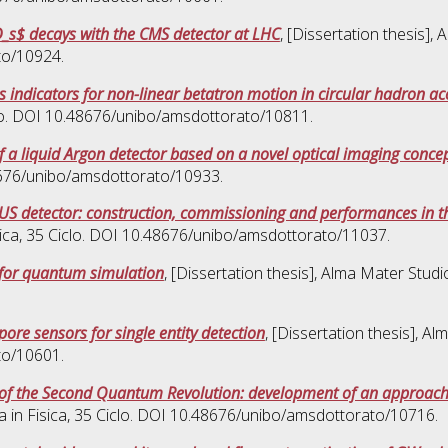
D_s$ decays with the CMS detector at LHC
, [Dissertation thesis],
to/10924.
 indicators for non-linear betatron motion in circular hadron ac
clo. DOI 10.48676/unibo/amsdottorato/10811.
f a liquid Argon detector based on a novel optical imaging conce
48676/unibo/amsdottorato/10933.
US detector: construction, commissioning and performances in the
ica
, 35 Ciclo. DOI 10.48676/unibo/amsdottorato/11037.
s for quantum simulation
, [Dissertation thesis], Alma Mater Stud
ore sensors for single entity detection
, [Dissertation thesis], A
to/10601.
al of the Second Quantum Revolution: development of an approach
a in
Fisica
, 35 Ciclo. DOI 10.48676/unibo/amsdottorato/10716.