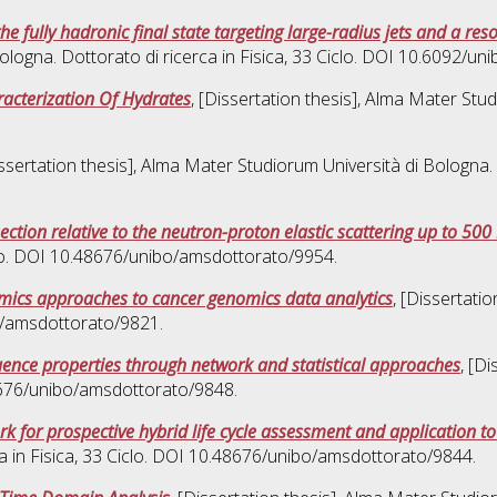
the fully hadronic final state targeting large-radius jets and a 
ologna. Dottorato di ricerca in
Fisica
, 33 Ciclo. DOI 10.6092/un
acterization Of Hydrates
, [Dissertation thesis], Alma Mater Stu
issertation thesis], Alma Mater Studiorum Università di Bologna.
ction relative to the neutron-proton elastic scattering up to 50
clo. DOI 10.48676/unibo/amsdottorato/9954.
amics approaches to cancer genomics data analytics
, [Dissertati
o/amsdottorato/9821.
ence properties through network and statistical approaches
, [D
8676/unibo/amsdottorato/9848.
 for prospective hybrid life cycle assessment and application to
a in
Fisica
, 33 Ciclo. DOI 10.48676/unibo/amsdottorato/9844.