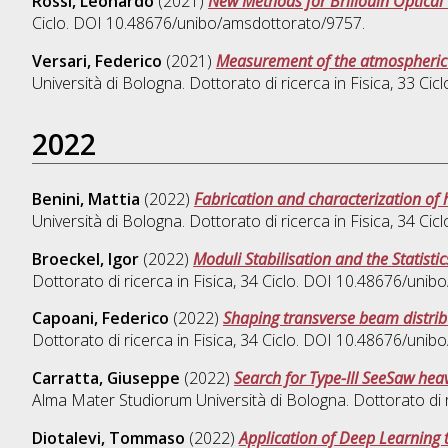
Rossi, Leonardo
(2021)
New Methods for Brillouin Optica
Ciclo. DOI 10.48676/unibo/amsdottorato/9757.
Versari, Federico
(2021)
Measurement of the atmospheric 
Università di Bologna. Dottorato di ricerca in
Fisica
, 33 Ci
2022
Benini, Mattia
(2022)
Fabrication and characterization of 
Università di Bologna. Dottorato di ricerca in
Fisica
, 34 Ci
Broeckel, Igor
(2022)
Moduli Stabilisation and the Statisti
Dottorato di ricerca in
Fisica
, 34 Ciclo. DOI 10.48676/uni
Capoani, Federico
(2022)
Shaping transverse beam distrib
Dottorato di ricerca in
Fisica
, 34 Ciclo. DOI 10.48676/uni
Carratta, Giuseppe
(2022)
Search for Type-III SeeSaw heav
Alma Mater Studiorum Università di Bologna. Dottorato di 
Diotalevi, Tommaso
(2022)
Application of Deep Learning 