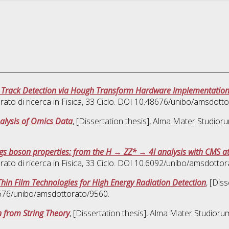
e Track Detection via Hough Transform Hardware Implementation 
rato di ricerca in
Fisica
, 33 Ciclo. DOI 10.48676/unibo/amsdott
alysis of Omics Data
, [Dissertation thesis], Alma Mater Studioru
s boson properties: from the H → ZZ* → 4l analysis with CMS at t
rato di ricerca in
Fisica
, 33 Ciclo. DOI 10.6092/unibo/amsdottor
hin Film Technologies for High Energy Radiation Detection
, [Dis
8676/unibo/amsdottorato/9560.
on from String Theory
, [Dissertation thesis], Alma Mater Studioru