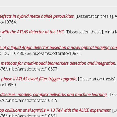
defects in hybrid metal halide perovskites
, [Dissertation thesis]
to/10764.
 with the ATLAS detector at the LHC
, [Dissertation thesis], Alma
1.
 of a liquid Argon detector based on a novel optical imaging con
clo. DOI 10.48676/unibo/amsdottorato/10871.
methods for multi-modal biomarkers detection and integration
,
48676/unibo/amsdottorato/10657.
 phase II ATLAS event filter trigger upgrade
, [Dissertation thesis
to/10950.
us diseases: models, complex networks and machine learning
, [Di
48676/unibo/amsdottorato/10819.
p collisions at $\sqrt{s}$ = 13 TeV with the ALICE experiment
, [
48676/unibo/amsdottorato/10661.