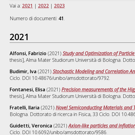
Vai a:
2021
|
2022
|
2023
Numero di documenti:
41
.
2021
Alfonsi, Fabrizio
(2021)
Study and Optimization of Particl
thesis], Alma Mater Studiorum Università di Bologna. Dotto
Budimir, Iva
(2021)
Stochastic Modeling and Correlation An
Ciclo. DOI 10.48676/unibo/amsdottorato/9792.
Fontanesi, Elisa
(2021)
Precision measurements of the Higg
thesis], Alma Mater Studiorum Università di Bologna. Dotto
Fratelli, Ilaria
(2021)
Novel Semiconducting Materials and T
Bologna. Dottorato di ricerca in
Fisica
, 33 Ciclo. DOI 10.4
Guidetti, Veronica
(2021)
Axion-like particles and inflati
Ciclo. DOI 10.6092/unibo/amsdottorato/9586.