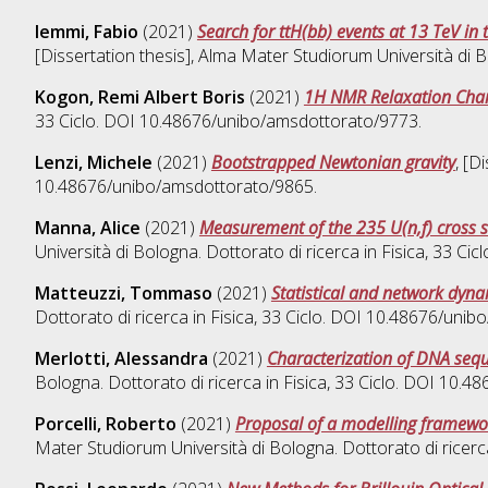
Iemmi, Fabio
(2021)
Search for ttH(bb) events at 13 TeV in 
[Dissertation thesis], Alma Mater Studiorum Università di B
Kogon, Remi Albert Boris
(2021)
1H NMR Relaxation Char
33 Ciclo. DOI 10.48676/unibo/amsdottorato/9773.
Lenzi, Michele
(2021)
Bootstrapped Newtonian gravity
, [D
10.48676/unibo/amsdottorato/9865.
Manna, Alice
(2021)
Measurement of the 235 U(n,f) cross se
Università di Bologna. Dottorato di ricerca in
Fisica
, 33 Ci
Matteuzzi, Tommaso
(2021)
Statistical and network dyn
Dottorato di ricerca in
Fisica
, 33 Ciclo. DOI 10.48676/unib
Merlotti, Alessandra
(2021)
Characterization of DNA sequ
Bologna. Dottorato di ricerca in
Fisica
, 33 Ciclo. DOI 10.4
Porcelli, Roberto
(2021)
Proposal of a modelling framework
Mater Studiorum Università di Bologna. Dottorato di ricerc