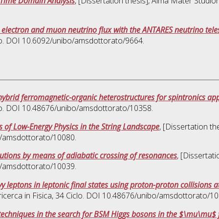
l Time Domain Analysis
, [Dissertation thesis], Alma Mater Studio
electron and muon neutrino flux with the ANTARES neutrino tel
clo. DOI 10.6092/unibo/amsdottorato/9664.
hybrid ferromagnetic-organic heterostructures for spintronics app
clo. DOI 10.48676/unibo/amsdottorato/10358.
cs of Low-Energy Physics in the String Landscape
, [Dissertation t
bo/amsdottorato/10080.
utions by means of adiabatic crossing of resonances
, [Dissertat
bo/amsdottorato/10039.
y leptons in leptonic final states using proton-proton collisions 
ricerca in
Fisica
, 34 Ciclo. DOI 10.48676/unibo/amsdottorato/10
techniques in the search for BSM Higgs bosons in the $\mu\mu$ f