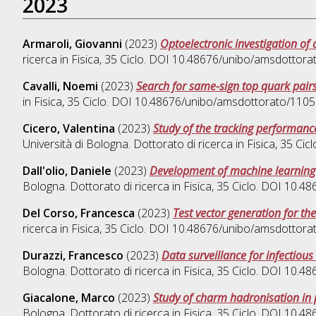
2023
Armaroli, Giovanni
(2023)
Optoelectronic investigation of 
ricerca in
Fisica
, 35 Ciclo. DOI 10.48676/unibo/amsdottora
Cavalli, Noemi
(2023)
Search for same-sign top quark pairs
in
Fisica
, 35 Ciclo. DOI 10.48676/unibo/amsdottorato/1105
Cicero, Valentina
(2023)
Study of the tracking performance
Università di Bologna. Dottorato di ricerca in
Fisica
, 35 Ci
Dall'olio, Daniele
(2023)
Development of machine learning 
Bologna. Dottorato di ricerca in
Fisica
, 35 Ciclo. DOI 10.
Del Corso, Francesca
(2023)
Test vector generation for the
ricerca in
Fisica
, 35 Ciclo. DOI 10.48676/unibo/amsdottora
Durazzi, Francesco
(2023)
Data surveillance for infectio
Bologna. Dottorato di ricerca in
Fisica
, 35 Ciclo. DOI 10.
Giacalone, Marco
(2023)
Study of charm hadronisation in p
Bologna. Dottorato di ricerca in
Fisica
, 35 Ciclo. DOI 10.