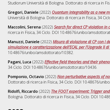
Studiorum Università di Bologna. Dottorato di ricerca in
Fis
Gregori, Daniele
(2022)
Quantum integrability as a new m
Università di Bologna. Dottorato di ricerca in
Fisica
, 34 Ci
Maccolini, Serena
(2022)
Search for direct CP violation i
ricerca in
Fisica
, 34 Ciclo. DOI 10.48676/unibo/amsdottora
Manuzzi, Daniele
(2022)
Misura di violazione di CP con i
simulazione e caratterizzazione dell'ECAL per l'Upgrade II d
10.48676/unibo/amsdottorato/10382.
Pagani, Luca
(2022)
Effective field theories and their phe
34 Ciclo. DOI 10.48676/unibo/amsdottorato/10436.
Pomponio, Octavio
(2022)
Non perturbative aspects of no
Dottorato di ricerca in
Fisica
, 34 Ciclo. DOI 10.48676/uni
Ridolfi, Riccardo
(2022)
The FOOT experiment: Trigger and
Bologna. Dottorato di ricerca in
Fisica
, 34 Ciclo. DOI 10.