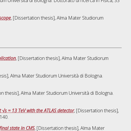
rum Università di Bologna. Dottorato di ricerca in
Fisica
, 33
escope
, [Dissertation thesis], Alma Mater Studiorum
lication
, [Dissertation thesis], Alma Mater Studiorum
hesis], Alma Mater Studiorum Università di Bologna.
ion thesis], Alma Mater Studiorum Università di Bologna.
at √s = 13 TeV with the ATLAS detector
, [Dissertation thesis],
140.
inal state in CMS
, [Dissertation thesis], Alma Mater