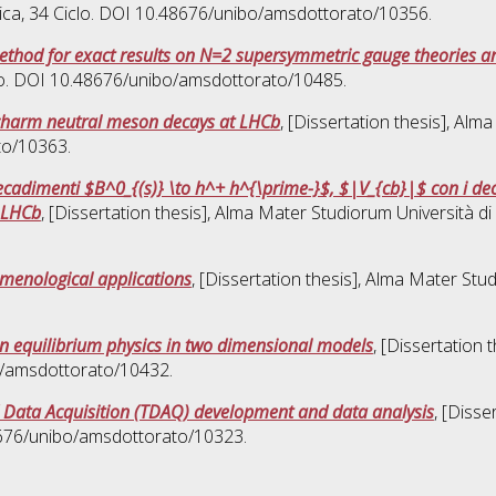
ica
, 34 Ciclo. DOI 10.48676/unibo/amsdottorato/10356.
ethod for exact results on N=2 supersymmetric gauge theories a
clo. DOI 10.48676/unibo/amsdottorato/10485.
n charm neutral meson decays at LHCb
, [Dissertation thesis], Al
to/10363.
 decadimenti $B^0_{(s)} \to h^+ h^{\prime-}$, $|V_{cb}|$ con i d
i LHCb
, [Dissertation thesis], Alma Mater Studiorum Università di
nomenological applications
, [Dissertation thesis], Alma Mater Stu
n equilibrium physics in two dimensional models
, [Dissertation
bo/amsdottorato/10432.
 Data Acquisition (TDAQ) development and data analysis
, [Disse
48676/unibo/amsdottorato/10323.