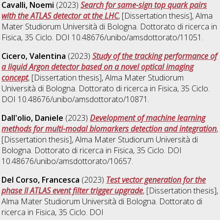
Cavalli, Noemi
(2023)
Search for same-sign top quark pairs
with the ATLAS detector at the LHC
, [Dissertation thesis], Alma
Mater Studiorum Università di Bologna. Dottorato di ricerca in
Fisica
, 35 Ciclo. DOI 10.48676/unibo/amsdottorato/11051.
Cicero, Valentina
(2023)
Study of the tracking performance of
a liquid Argon detector based on a novel optical imaging
concept
, [Dissertation thesis], Alma Mater Studiorum
Università di Bologna. Dottorato di ricerca in
Fisica
, 35 Ciclo.
DOI 10.48676/unibo/amsdottorato/10871.
Dall'olio, Daniele
(2023)
Development of machine learning
methods for multi-modal biomarkers detection and integration
,
[Dissertation thesis], Alma Mater Studiorum Università di
Bologna. Dottorato di ricerca in
Fisica
, 35 Ciclo. DOI
10.48676/unibo/amsdottorato/10657.
Del Corso, Francesca
(2023)
Test vector generation for the
phase II ATLAS event filter trigger upgrade
, [Dissertation thesis],
Alma Mater Studiorum Università di Bologna. Dottorato di
ricerca in
Fisica
, 35 Ciclo. DOI