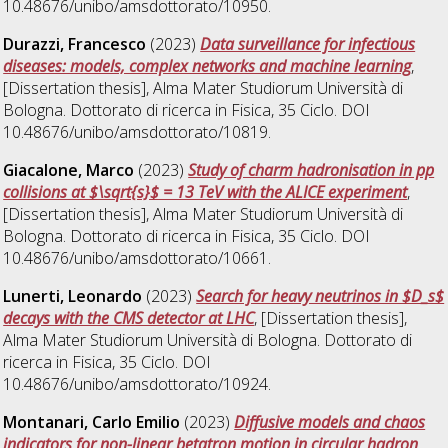
10.48676/unibo/amsdottorato/10950.
Durazzi, Francesco
(2023)
Data surveillance for infectious
diseases: models, complex networks and machine learning
,
[Dissertation thesis], Alma Mater Studiorum Università di
Bologna. Dottorato di ricerca in
Fisica
, 35 Ciclo. DOI
10.48676/unibo/amsdottorato/10819.
Giacalone, Marco
(2023)
Study of charm hadronisation in pp
collisions at $\sqrt{s}$ = 13 TeV with the ALICE experiment
,
[Dissertation thesis], Alma Mater Studiorum Università di
Bologna. Dottorato di ricerca in
Fisica
, 35 Ciclo. DOI
10.48676/unibo/amsdottorato/10661.
Lunerti, Leonardo
(2023)
Search for heavy neutrinos in $D_s$
decays with the CMS detector at LHC
, [Dissertation thesis],
Alma Mater Studiorum Università di Bologna. Dottorato di
ricerca in
Fisica
, 35 Ciclo. DOI
10.48676/unibo/amsdottorato/10924.
Montanari, Carlo Emilio
(2023)
Diffusive models and chaos
indicators for non-linear betatron motion in circular hadron