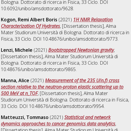
Bologna. Dottorato di ricerca in
Fisica
, 33 Ciclo. DOI
10.6092/unibo/amsdottorato/9628.
Kogon, Remi Albert Boris
(2021)
1H NMR Relaxation
Characterization Of Hydrates
, [Dissertation thesis], Alma
Mater Studiorum Università di Bologna. Dottorato di ricerca in
Fisica
, 33 Ciclo. DOI 10.48676/unibo/amsdottorato/9773.
Lenzi, Michele
(2021)
Bootstrapped Newtonian gravity
,
[Dissertation thesis], Alma Mater Studiorum Università di
Bologna. Dottorato di ricerca in
Fisica
, 33 Ciclo. DOI
10.48676/unibo/amsdottorato/9865.
Manna, Alice
(2021)
Measurement of the 235 U(n,f) cross
section relative to the neutron-proton elastic scattering up to
500 MeV at n_TOF
, [Dissertation thesis], Alma Mater
Studiorum Università di Bologna. Dottorato di ricerca in
Fisica
,
33 Ciclo. DOI 10.48676/unibo/amsdottorato/9954.
Matteuzzi, Tommaso
(2021)
Statistical and network
dynamics approaches to cancer genomics data analytics
,
[Dissertation thesis], Alma Mater Studiorum Università di