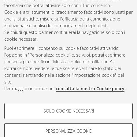
Università di Bologna. Dottorato di ricerca in
Fisica
, 35 Ciclo.
facoltativi che potrai attivare solo con il tuo consenso.
DOI 10.48676/unibo/amsdottorato/10690.
Cookie e altri strumenti di tracciamento facoltativi sono usati per
analisi statistiche, misure sull'efficacia della comunicazione
Questa lista e' stata generata il
Fri Aug 7 20:48:25 2026 CEST
.
istituzionale e analisi dei comportamenti degli utenti.
Se chiudi questo banner continuerai la navigazione solo con i
cookie necessari.
Atom
Puoi esprimere il consenso sui cookie facoltativi attivando
Rss 1.0
l'opzione in "Personalizza cookie" e, se vuoi, potrai esprimere
consensi più specifici in "Mostra cookie di profilazione".
Rss 2.0
Potrai sempre rivedere le tue scelte e verificare lo stato dei
consensi rientrando nella sezione "Impostazione cookie" del
sito.
AMS Dottorato
Per maggiori informazioni
consulta la nostra Cookie policy
.
ISSN: 2038-7946
Servizio implementato e gestito da
AlmaDL
Impostazioni Cookie
COOKIE DI PROFILAZIONE -
SOLO COOKIE NECESSARI
Informativa sulla privacy
FACOLTATIVI
Condizioni d’uso del sito
Si tratta di cookie utilizzati per analizzare le caratteristiche della
navigazione degli utenti, creare profili in base al loro comportamento
PERSONALIZZA COOKIE
sul sito, per analisi di marketing.