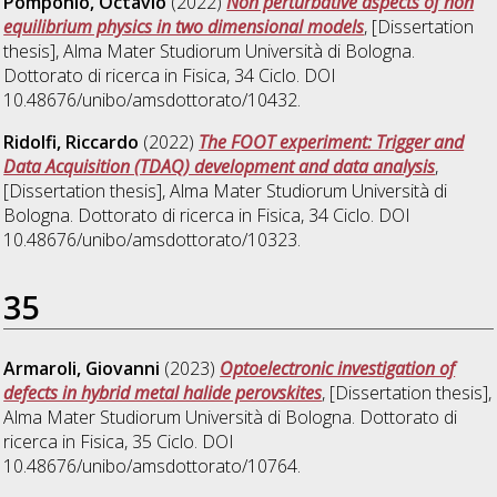
Pomponio, Octavio
(2022)
Non perturbative aspects of non
equilibrium physics in two dimensional models
, [Dissertation
thesis], Alma Mater Studiorum Università di Bologna.
Dottorato di ricerca in
Fisica
, 34 Ciclo. DOI
10.48676/unibo/amsdottorato/10432.
Ridolfi, Riccardo
(2022)
The FOOT experiment: Trigger and
Data Acquisition (TDAQ) development and data analysis
,
[Dissertation thesis], Alma Mater Studiorum Università di
Bologna. Dottorato di ricerca in
Fisica
, 34 Ciclo. DOI
10.48676/unibo/amsdottorato/10323.
35
Armaroli, Giovanni
(2023)
Optoelectronic investigation of
defects in hybrid metal halide perovskites
, [Dissertation thesis],
Alma Mater Studiorum Università di Bologna. Dottorato di
ricerca in
Fisica
, 35 Ciclo. DOI
10.48676/unibo/amsdottorato/10764.