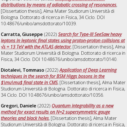
distributions by means of adiabatic crossing of resonances
,
[Dissertation thesis], Alma Mater Studiorum Università di
Bologna. Dottorato di ricerca in
Fisica
, 34 Ciclo. DOI
10.48676/unibo/amsdottorato/10039.
Carratta, Giuseppe
(2022)
Search for Type-III SeeSaw heavy
leptons in leptonic final states using proton-proton collisions at
√s = 13 TeV with the ATLAS detector
, [Dissertation thesis], Alma
Mater Studiorum Università di Bologna. Dottorato di ricerca in
Fisica
, 34 Ciclo. DOI 10.48676/unibo/amsdottorato/10140.
Diotalevi, Tommaso
(2022)
Application of Deep Learning
techniques in the search for BSM Higgs bosons in the
$\mu\mu$ final state in CMS
, [Dissertation thesis], Alma Mater
Studiorum Università di Bologna. Dottorato di ricerca in
Fisica
,
34 Ciclo. DOI 10.48676/unibo/amsdottorato/10356.
Gregori, Daniele
(2022)
Quantum integrability as a new
method for exact results on N=2 supersymmetric gauge
theories and black holes
, [Dissertation thesis], Alma Mater
Studiorum Università di Bologna. Dottorato di ricerca in
Fisica
,