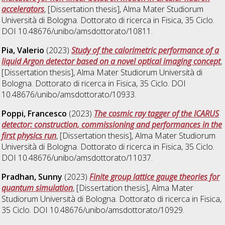
accelerators
, [Dissertation thesis], Alma Mater Studiorum
Università di Bologna. Dottorato di ricerca in
Fisica
, 35 Ciclo.
DOI 10.48676/unibo/amsdottorato/10811.
Pia, Valerio
(2023)
Study of the calorimetric performance of a
liquid Argon detector based on a novel optical imaging concept
,
[Dissertation thesis], Alma Mater Studiorum Università di
Bologna. Dottorato di ricerca in
Fisica
, 35 Ciclo. DOI
10.48676/unibo/amsdottorato/10933.
Poppi, Francesco
(2023)
The cosmic ray tagger of the ICARUS
detector: construction, commissioning and performances in the
first physics run
, [Dissertation thesis], Alma Mater Studiorum
Università di Bologna. Dottorato di ricerca in
Fisica
, 35 Ciclo.
DOI 10.48676/unibo/amsdottorato/11037.
Pradhan, Sunny
(2023)
Finite group lattice gauge theories for
quantum simulation
, [Dissertation thesis], Alma Mater
Studiorum Università di Bologna. Dottorato di ricerca in
Fisica
,
35 Ciclo. DOI 10.48676/unibo/amsdottorato/10929.