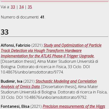
Vai a:
33
|
34
|
35
Numero di documenti:
41
.
33
Alfonsi, Fabrizio
(2021)
Study and Optimization of Particle
Track Detection via Hough Transform Hardware
Implementation for the ATLAS Phase-II Trigger Upgrade
,
[Dissertation thesis], Alma Mater Studiorum Università di
Bologna. Dottorato di ricerca in
Fisica
, 33 Ciclo. DOI
10.48676/unibo/amsdottorato/9774.
Budimir, Iva
(2021)
Stochastic Modeling and Correlation
Analysis of Omics Data
, [Dissertation thesis], Alma Mater
Studiorum Università di Bologna. Dottorato di ricerca in
Fisica
,
33 Ciclo. DOI 10.48676/unibo/amsdottorato/9792.
Fontanesi, Elisa
(2021)
Precision measurements of the Higgs