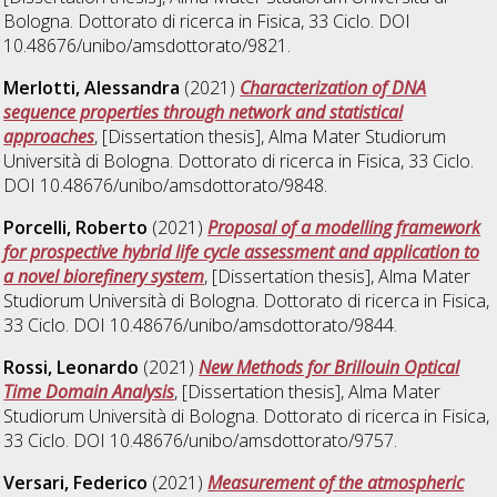
Bologna. Dottorato di ricerca in
Fisica
, 33 Ciclo. DOI
10.48676/unibo/amsdottorato/9821.
Merlotti, Alessandra
(2021)
Characterization of DNA
sequence properties through network and statistical
approaches
, [Dissertation thesis], Alma Mater Studiorum
Università di Bologna. Dottorato di ricerca in
Fisica
, 33 Ciclo.
DOI 10.48676/unibo/amsdottorato/9848.
Porcelli, Roberto
(2021)
Proposal of a modelling framework
for prospective hybrid life cycle assessment and application to
a novel biorefinery system
, [Dissertation thesis], Alma Mater
Studiorum Università di Bologna. Dottorato di ricerca in
Fisica
,
33 Ciclo. DOI 10.48676/unibo/amsdottorato/9844.
Rossi, Leonardo
(2021)
New Methods for Brillouin Optical
Time Domain Analysis
, [Dissertation thesis], Alma Mater
Studiorum Università di Bologna. Dottorato di ricerca in
Fisica
,
33 Ciclo. DOI 10.48676/unibo/amsdottorato/9757.
Versari, Federico
(2021)
Measurement of the atmospheric