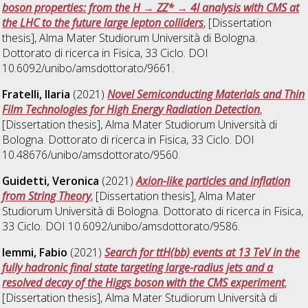
boson properties: from the H → ZZ* → 4l analysis with CMS at
the LHC to the future large lepton colliders
, [Dissertation
thesis], Alma Mater Studiorum Università di Bologna.
Dottorato di ricerca in
Fisica
, 33 Ciclo. DOI
10.6092/unibo/amsdottorato/9661.
Fratelli, Ilaria
(2021)
Novel Semiconducting Materials and Thin
Film Technologies for High Energy Radiation Detection
,
[Dissertation thesis], Alma Mater Studiorum Università di
Bologna. Dottorato di ricerca in
Fisica
, 33 Ciclo. DOI
10.48676/unibo/amsdottorato/9560.
Guidetti, Veronica
(2021)
Axion-like particles and inflation
from String Theory
, [Dissertation thesis], Alma Mater
Studiorum Università di Bologna. Dottorato di ricerca in
Fisica
,
33 Ciclo. DOI 10.6092/unibo/amsdottorato/9586.
Iemmi, Fabio
(2021)
Search for ttH(bb) events at 13 TeV in the
fully hadronic final state targeting large-radius jets and a
resolved decay of the Higgs boson with the CMS experiment
,
[Dissertation thesis], Alma Mater Studiorum Università di