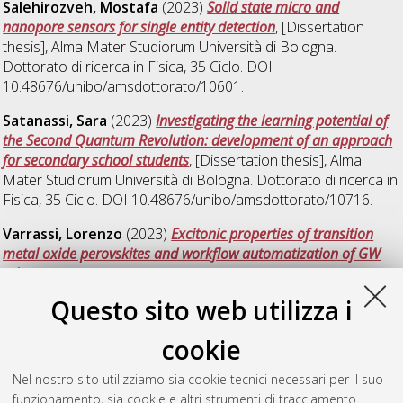
Salehirozveh, Mostafa
(2023)
Solid state micro and
nanopore sensors for single entity detection
, [Dissertation
thesis], Alma Mater Studiorum Università di Bologna.
Dottorato di ricerca in
Fisica
, 35 Ciclo. DOI
10.48676/unibo/amsdottorato/10601.
Satanassi, Sara
(2023)
Investigating the learning potential of
the Second Quantum Revolution: development of an approach
for secondary school students
, [Dissertation thesis], Alma
Mater Studiorum Università di Bologna. Dottorato di ricerca in
Fisica
, 35 Ciclo. DOI 10.48676/unibo/amsdottorato/10716.
Varrassi, Lorenzo
(2023)
Excitonic properties of transition
metal oxide perovskites and workflow automatization of GW
schemes
, [Dissertation thesis], Alma Mater Studiorum
Università di Bologna. Dottorato di ricerca in
Fisica
, 35 Ciclo.
Questo sito web utilizza i
DOI 10.48676/unibo/amsdottorato/10831.
cookie
Verdi, Matteo
(2023)
Hybrid lead-halide perovskites as novel
materials for thin film direct and flexible ionizing radiation
Nel nostro sito utilizziamo sia cookie tecnici necessari per il suo
detectors
, [Dissertation thesis], Alma Mater Studiorum
funzionamento, sia cookie e altri strumenti di tracciamento