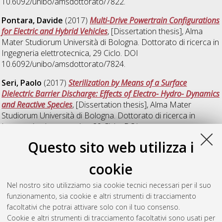
10.6092/unibo/amsdottorato/7822.
Pontara, Davide
(2017)
Multi-Drive Powertrain Configurations
for Electric and Hybrid Vehicles
, [Dissertation thesis], Alma
Mater Studiorum Università di Bologna. Dottorato di ricerca in
Ingegneria elettrotecnica
, 29 Ciclo. DOI
10.6092/unibo/amsdottorato/7824.
Seri, Paolo
(2017)
Sterilization by Means of a Surface
Dielectric Barrier Discharge: Effects of Electro- Hydro- Dynamics
and Reactive Species
, [Dissertation thesis], Alma Mater
Studiorum Università di Bologna. Dottorato di ricerca in
Ingegneria elettrotecnica
, 29 Ciclo. DOI
10.6092/unibo/amsdottorato/7820.
Questo sito web utilizza i
Srndovic, Milan
(2017)
Theoretical and Experimental Analysis
cookie
of Output Power Quality in Single-Phase Cascaded H-Bridge
Multilevel Inverters
, [Dissertation thesis], Alma Mater
Nel nostro sito utilizziamo sia cookie tecnici necessari per il suo
Studiorum Università di Bologna. Dottorato di ricerca in
funzionamento, sia cookie e altri strumenti di tracciamento
Ingegneria elettrotecnica
, 29 Ciclo. DOI
facoltativi che potrai attivare solo con il tuo consenso.
10.6092/unibo/amsdottorato/7817.
Cookie e altri strumenti di tracciamento facoltativi sono usati per