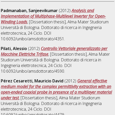
Padmanaban, Sanjeevikumar
(2012)
Analysis and
Implementation of Multiphase-Multilevel Inverter for Open-
Winding Loads
, [Dissertation thesis], Alma Mater Studiorum
Università di Bologna. Dottorato di ricerca in
Ingegneria
elettrotecnica
, 24 Ciclo. DOI
10.6092/unibo/amsdottorato/4351.
Pilati, Alessio
(2012)
Controllo Vettoriale generalizzato per
Macchine Elettriche Trifase
, [Dissertation thesis], Alma Mater
Studiorum Università di Bologna. Dottorato di ricerca in
Ingegneria elettrotecnica
, 24 Ciclo. DOI
10.6092/unibo/amsdottorato/4590.
Pérez Cesaretti, Mauricio David
(2012)
General effective
medium model for the complex permittivity extraction with an
open-ended coaxial probe in presence of a multilayer material
under test
, [Dissertation thesis], Alma Mater Studiorum
Università di Bologna. Dottorato di ricerca in
Ingegneria
elettrotecnica
, 24 Ciclo. DOI
10.6092/unibo/amsdottorato/4479.