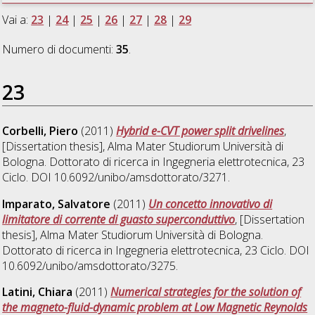
Vai a:
23
|
24
|
25
|
26
|
27
|
28
|
29
Numero di documenti:
35
.
23
Corbelli, Piero
(2011)
Hybrid e-CVT power split drivelines
,
[Dissertation thesis], Alma Mater Studiorum Università di
Bologna. Dottorato di ricerca in
Ingegneria elettrotecnica
, 23
Ciclo. DOI 10.6092/unibo/amsdottorato/3271.
Imparato, Salvatore
(2011)
Un concetto innovativo di
limitatore di corrente di guasto superconduttivo
, [Dissertation
thesis], Alma Mater Studiorum Università di Bologna.
Dottorato di ricerca in
Ingegneria elettrotecnica
, 23 Ciclo. DOI
10.6092/unibo/amsdottorato/3275.
Latini, Chiara
(2011)
Numerical strategies for the solution of
the magneto-fluid-dynamic problem at Low Magnetic Reynolds