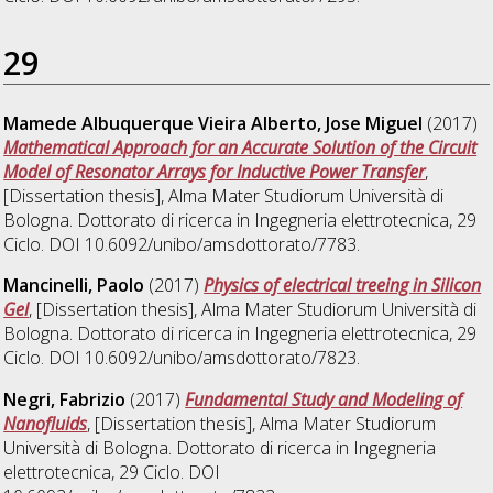
29
Mamede Albuquerque Vieira Alberto, Jose Miguel
(2017)
Mathematical Approach for an Accurate Solution of the Circuit
Model of Resonator Arrays for Inductive Power Transfer
,
[Dissertation thesis], Alma Mater Studiorum Università di
Bologna. Dottorato di ricerca in
Ingegneria elettrotecnica
, 29
Ciclo. DOI 10.6092/unibo/amsdottorato/7783.
Mancinelli, Paolo
(2017)
Physics of electrical treeing in Silicon
Gel
, [Dissertation thesis], Alma Mater Studiorum Università di
Bologna. Dottorato di ricerca in
Ingegneria elettrotecnica
, 29
Ciclo. DOI 10.6092/unibo/amsdottorato/7823.
Negri, Fabrizio
(2017)
Fundamental Study and Modeling of
Nanofluids
, [Dissertation thesis], Alma Mater Studiorum
Università di Bologna. Dottorato di ricerca in
Ingegneria
elettrotecnica
, 29 Ciclo. DOI