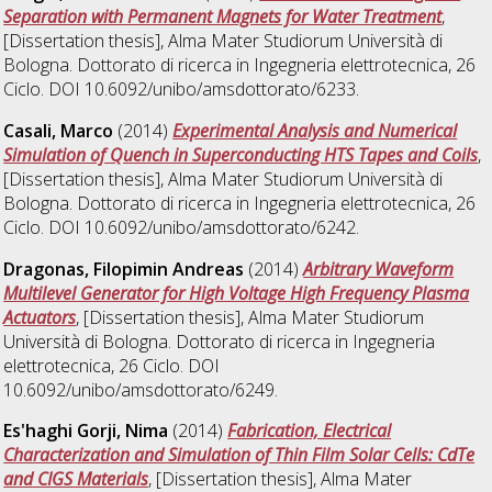
Separation with Permanent Magnets for Water Treatment
,
[Dissertation thesis], Alma Mater Studiorum Università di
Bologna. Dottorato di ricerca in
Ingegneria elettrotecnica
, 26
Ciclo. DOI 10.6092/unibo/amsdottorato/6233.
Casali, Marco
(2014)
Experimental Analysis and Numerical
Simulation of Quench in Superconducting HTS Tapes and Coils
,
[Dissertation thesis], Alma Mater Studiorum Università di
Bologna. Dottorato di ricerca in
Ingegneria elettrotecnica
, 26
Ciclo. DOI 10.6092/unibo/amsdottorato/6242.
Dragonas, Filopimin Andreas
(2014)
Arbitrary Waveform
Multilevel Generator for High Voltage High Frequency Plasma
Actuators
, [Dissertation thesis], Alma Mater Studiorum
Università di Bologna. Dottorato di ricerca in
Ingegneria
elettrotecnica
, 26 Ciclo. DOI
10.6092/unibo/amsdottorato/6249.
Es'haghi Gorji, Nima
(2014)
Fabrication, Electrical
Characterization and Simulation of Thin Film Solar Cells: CdTe
and CIGS Materials
, [Dissertation thesis], Alma Mater