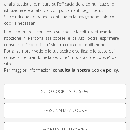
analisi statistiche, misure sull'efficacia della comunicazione
Questa lista e' stata generata il
Fri Aug 7 20:48:40 2026 CEST
.
istituzionale e analisi dei comportamenti degli utenti.
Se chiudi questo banner continuerai la navigazione solo con i
cookie necessari.
Atom
Puoi esprimere il consenso sui cookie facoltativi attivando
Rss 1.0
l'opzione in "Personalizza cookie" e, se vuoi, potrai esprimere
consensi più specifici in "Mostra cookie di profilazione".
Rss 2.0
Potrai sempre rivedere le tue scelte e verificare lo stato dei
consensi rientrando nella sezione "Impostazione cookie" del
sito.
AMS Dottorato
Per maggiori informazioni
consulta la nostra Cookie policy
.
ISSN: 2038-7946
Servizio implementato e gestito da
AlmaDL
Impostazioni Cookie
COOKIE DI PROFILAZIONE -
SOLO COOKIE NECESSARI
Informativa sulla privacy
FACOLTATIVI
Condizioni d’uso del sito
Si tratta di cookie utilizzati per analizzare le caratteristiche della
navigazione degli utenti, creare profili in base al loro comportamento
PERSONALIZZA COOKIE
sul sito, per analisi di marketing.
Mostra cookie di profilazione
ACCETTA TUTTI I COOKIE