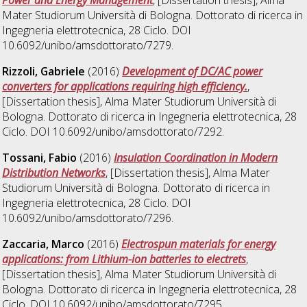
Mater Studiorum Università di Bologna. Dottorato di ricerca in
Ingegneria elettrotecnica
, 28 Ciclo. DOI
10.6092/unibo/amsdottorato/7279.
Rizzoli, Gabriele
(2016)
Development of DC/AC power
converters for applications requiring high efficiency.
,
[Dissertation thesis], Alma Mater Studiorum Università di
Bologna. Dottorato di ricerca in
Ingegneria elettrotecnica
, 28
Ciclo. DOI 10.6092/unibo/amsdottorato/7292.
Tossani, Fabio
(2016)
Insulation Coordination in Modern
Distribution Networks
, [Dissertation thesis], Alma Mater
Studiorum Università di Bologna. Dottorato di ricerca in
Ingegneria elettrotecnica
, 28 Ciclo. DOI
10.6092/unibo/amsdottorato/7296.
Zaccaria, Marco
(2016)
Electrospun materials for energy
applications: from Lithium-ion batteries to electrets
,
[Dissertation thesis], Alma Mater Studiorum Università di
Bologna. Dottorato di ricerca in
Ingegneria elettrotecnica
, 28
Ciclo. DOI 10.6092/unibo/amsdottorato/7295.