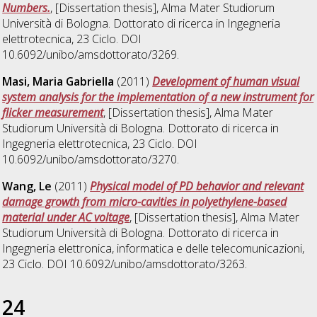
Numbers.
, [Dissertation thesis], Alma Mater Studiorum
Università di Bologna. Dottorato di ricerca in
Ingegneria
elettrotecnica
, 23 Ciclo. DOI
10.6092/unibo/amsdottorato/3269.
Masi, Maria Gabriella
(2011)
Development of human visual
system analysis for the implementation of a new instrument for
flicker measurement
, [Dissertation thesis], Alma Mater
Studiorum Università di Bologna. Dottorato di ricerca in
Ingegneria elettrotecnica
, 23 Ciclo. DOI
10.6092/unibo/amsdottorato/3270.
Wang, Le
(2011)
Physical model of PD behavior and relevant
damage growth from micro-cavities in polyethylene-based
material under AC voltage
, [Dissertation thesis], Alma Mater
Studiorum Università di Bologna. Dottorato di ricerca in
Ingegneria elettronica, informatica e delle telecomunicazioni
,
23 Ciclo. DOI 10.6092/unibo/amsdottorato/3263.
24