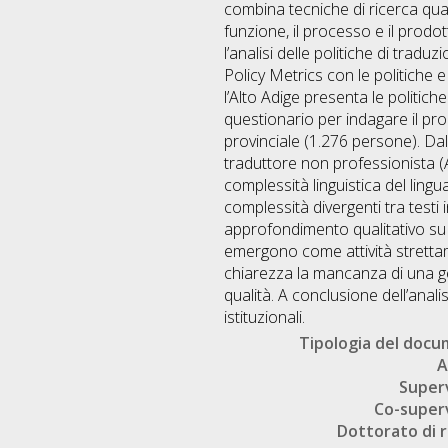
combina tecniche di ricerca quali
funzione, il processo e il prod
l’analisi delle politiche di tra
Policy Metrics con le politiche 
l’Alto Adige presenta le politic
questionario per indagare il pro
provinciale (1.276 persone). Dall
traduttore non professionista (A
complessità linguistica del lingu
complessità divergenti tra testi
approfondimento qualitativo su un
emergono come attività strettam
chiarezza la mancanza di una ge
qualità. A conclusione dell’anal
istituzionali.
Tipologia del doc
A
Super
Co-super
Dottorato di r