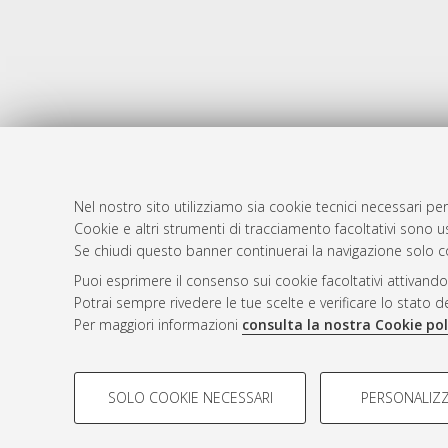
Nel nostro sito utilizziamo sia cookie tecnici necessari per
AMS Dotto
Atom
Cookie e altri strumenti di tracciamento facoltativi sono us
ISSN: 2038
Se chiudi questo banner continuerai la navigazione solo c
Rss 1.0
Servizio i
Puoi esprimere il consenso sui cookie facoltativi attivando
Rss 2.0
Impostazio
Potrai sempre rivedere le tue scelte e verificare lo stato 
Informativa
Per maggiori informazioni
consulta la nostra Cookie pol
Condizioni 
COOKIE DI PROFILAZIONE - FACOLTATIVI
SOLO COOKIE NECESSARI
PERSONALIZZ
Si tratta di cookie utilizzati per analizzare le caratteristiche de
© ALMA MATER STUDIORUM - Università d
profili in base al loro comportamento sul sito, per analisi di mark