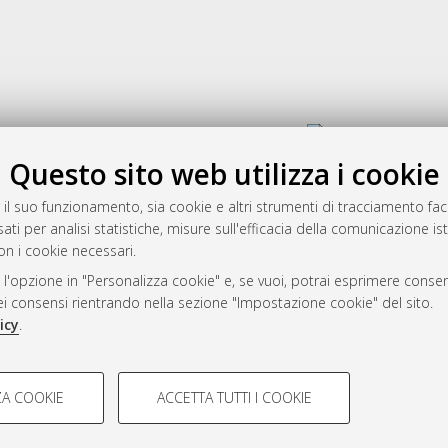
Gestione del documento:
Questo sito web utilizza i cookie
 il suo funzionamento, sia cookie e altri strumenti di tracciamento faco
rato
ati per analisi statistiche, misure sull'efficacia della comunicazione is
-7946
on i cookie necessari.
mplementato e gestito da
AlmaDL
 l'opzione in "Personalizza cookie" e, se vuoi, potrai esprimere consens
ni Cookie
dei consensi rientrando nella sezione "Impostazione cookie" del sito.
 sulla privacy
icy
.
d’uso del sito
COOKIE TECNICI - NECES
A COOKIE
ACCETTA TUTTI I COOKIE
lla navigazione degli utenti, creare
Si tratta di cookie tecnici utilizzati
i Bologna, 2007-2026.
eting.
salvare le preferenze di navigazion