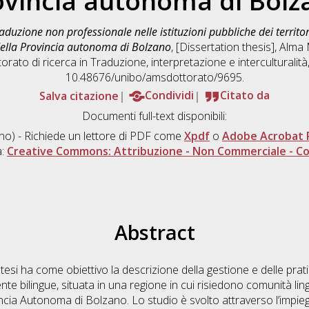
ovincia autonoma di Bolz
aduzione non professionale nelle istituzioni pubbliche dei territori
della Provincia autonoma di Bolzano
, [Dissertation thesis], Alma
orato di ricerca in
Traduzione, interpretazione e interculturalità
10.48676/unibo/amsdottorato/9695.
Salva citazione
Condividi
Citato da
Documenti full-text disponibili:
ano) - Richiede un lettore di PDF come
Xpdf
o
Adobe Acrobat 
a:
Creative Commons: Attribuzione - Non Commerciale - Con
Abstract
tesi ha come obiettivo la descrizione della gestione e delle prat
ente bilingue, situata in una regione in cui risiedono comunità ling
incia Autonoma di Bolzano. Lo studio è svolto attraverso l’impi