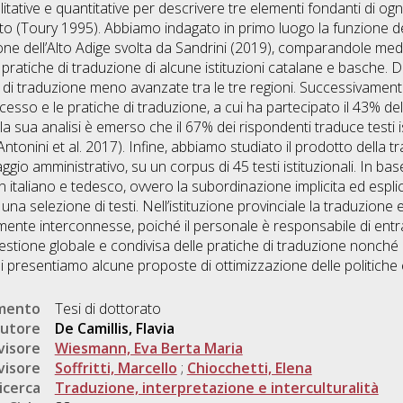
tative e quantitative per descrivere tre elementi fondanti di ogni
otto (Toury 1995). Abbiamo indagato in primo luogo la funzione d
duzione dell’Alto Adige svolta da Sandrini (2019), comparandole me
e pratiche di traduzione di alcune istituzioni catalane e basche
he di traduzione meno avanzate tra le tre regioni. Successivamen
cesso e le pratiche di traduzione, a cui ha partecipato il 43% d
a sua analisi è emerso che il 67% dei rispondenti traduce testi ist
ntonini et al. 2017). Infine, abbiamo studiato il prodotto della
aggio amministrativo, su un corpus di 45 testi istituzionali. In ba
 in italiano e tedesco, ovvero la subordinazione implicita ed espl
a selezione di testi. Nell’istituzione provinciale la traduzione e
ente interconnesse, poiché il personale è responsabile di entra
stione globale e condivisa delle pratiche di traduzione nonché d
isi presentiamo alcune proposte di ottimizzazione delle politiche
umento
Tesi di dottorato
utore
De Camillis, Flavia
visore
Wiesmann, Eva Berta Maria
visore
Soffritti, Marcello
;
Chiocchetti, Elena
icerca
Traduzione, interpretazione e interculturalità