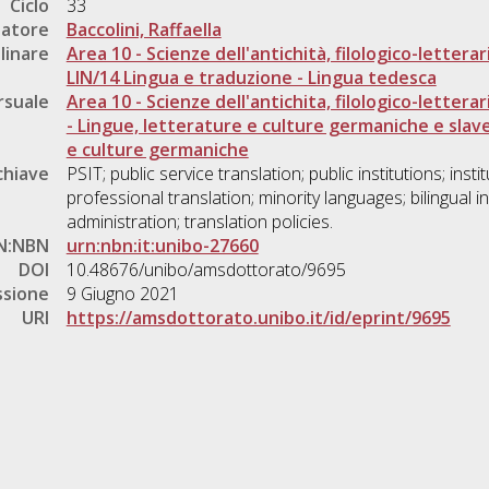
Ciclo
33
natore
Baccolini, Raffaella
linare
Area 10 - Scienze dell'antichità, filologico-letterar
LIN/14 Lingua e traduzione - Lingua tedesca
rsuale
Area 10 - Scienze dell'antichita, filologico-letterar
- Lingue, letterature e culture germaniche e slav
e culture germaniche
chiave
PSIT; public service translation; public institutions; inst
professional translation; minority languages; bilingual in
administration; translation policies.
N:NBN
urn:nbn:it:unibo-27660
DOI
10.48676/unibo/amsdottorato/9695
ssione
9 Giugno 2021
URI
https://amsdottorato.unibo.it/id/eprint/9695