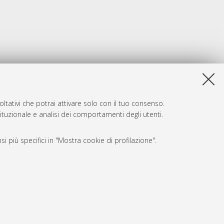
ltativi che potrai attivare solo con il tuo consenso.
tituzionale e analisi dei comportamenti degli utenti.
i più specifici in "Mostra cookie di profilazione".
SARI
, a titolo esemplificativo, per il corretto funzionamento del sito,
e, per il bilanciamento del carico, ottimizzare le prestazioni