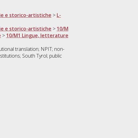
ie e storico-artistiche
>
L-
ie e storico-artistiche
>
10/M
e
>
10/M1 Lingue, letterature
itutional translation; NPIT; non-
stitutions; South Tyrol; public