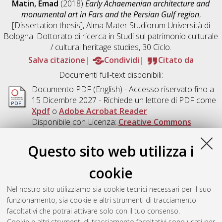
Matin, Emad
(2018)
Early Achaemenian architecture and
monumental art in Fars and the Persian Gulf region
,
[Dissertation thesis], Alma Mater Studiorum Università di
Bologna. Dottorato di ricerca in
Studi sul patrimonio culturale
/ cultural heritage studies
, 30 Ciclo.
Salva citazione
Condividi
Citato da
Documenti full-text disponibili:
Documento PDF
(English) - Accesso riservato fino a
15 Dicembre 2027 - Richiede un lettore di PDF come
Xpdf
o
Adobe Acrobat Reader
Disponibile con Licenza:
Creative Commons
Attribution Non-commercial No Derivatives 3.0
(CC BY-NC-ND 3.0)
.
Questo sito web utilizza i
Download (46MB)
|
Contatta l'autore
cookie
Abstract
Nel nostro sito utilizziamo sia cookie tecnici necessari per il suo
funzionamento, sia cookie e altri strumenti di tracciamento
Altri metadati
facoltativi che potrai attivare solo con il tuo consenso.
Cookie e altri strumenti di tracciamento facoltativi sono usati per