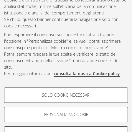
Gestione del documento:
analisi statistiche, misure sull'efficacia della comunicazione
istituzionale e analisi dei comportamenti degli utenti.
Se chiudi questo banner continuerai la navigazione solo con i
cookie necessari.
Atom
Puoi esprimere il consenso sui cookie facoltativi attivando
Rss 1.0
l'opzione in "Personalizza cookie" e, se vuoi, potrai esprimere
consensi più specifici in "Mostra cookie di profilazione".
Rss 2.0
Potrai sempre rivedere le tue scelte e verificare lo stato dei
consensi rientrando nella sezione "Impostazione cookie" del
sito.
AMS Dottorato
Per maggiori informazioni
consulta la nostra Cookie policy
.
ISSN: 2038-7946
Servizio implementato e gestito da
AlmaDL
Impostazioni Cookie
COOKIE DI PROFILAZIONE -
SOLO COOKIE NECESSARI
Informativa sulla privacy
FACOLTATIVI
Condizioni d’uso del sito
Si tratta di cookie utilizzati per analizzare le caratteristiche della
navigazione degli utenti, creare profili in base al loro comportamento
PERSONALIZZA COOKIE
sul sito, per analisi di marketing.
Mostra cookie di profilazione