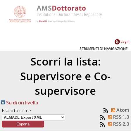
Login
STRUMENTI DI NAVIGAZIONE
Scorri la lista:
Supervisore e Co-
supervisore
Su di un livello
Atom
Esporta come
RSS 1.0
RSS 2.0