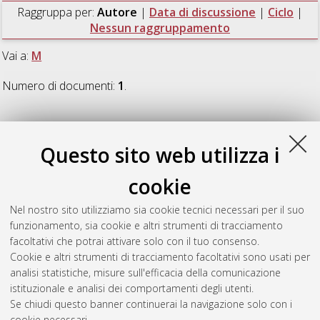
Raggruppa per:
Autore
|
Data di discussione
|
Ciclo
|
Nessun raggruppamento
Vai a:
M
Numero di documenti:
1
.
M
Questo sito web utilizza i
Matin, Emad
(2018)
Early Achaemenian architecture and
cookie
monumental art in Fars and the Persian Gulf region
,
[Dissertation thesis], Alma Mater Studiorum Università di
Nel nostro sito utilizziamo sia cookie tecnici necessari per il suo
Bologna. Dottorato di ricerca in
Studi sul patrimonio culturale
funzionamento, sia cookie e altri strumenti di tracciamento
/ cultural heritage studies
, 30 Ciclo.
facoltativi che potrai attivare solo con il tuo consenso.
Cookie e altri strumenti di tracciamento facoltativi sono usati per
Questa lista e' stata generata il
Sat Aug 8 20:45:59 2026
analisi statistiche, misure sull'efficacia della comunicazione
CEST
.
istituzionale e analisi dei comportamenti degli utenti.
Se chiudi questo banner continuerai la navigazione solo con i
cookie necessari.