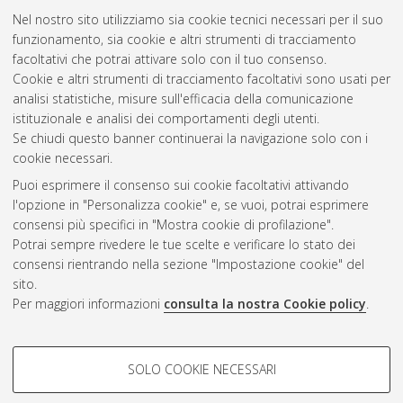
Nel nostro sito utilizziamo sia cookie tecnici necessari per il suo
funzionamento, sia cookie e altri strumenti di tracciamento
facoltativi che potrai attivare solo con il tuo consenso.
Cookie e altri strumenti di tracciamento facoltativi sono usati per
Gestione del documento:
analisi statistiche, misure sull'efficacia della comunicazione
istituzionale e analisi dei comportamenti degli utenti.
Se chiudi questo banner continuerai la navigazione solo con i
cookie necessari.
Atom
Puoi esprimere il consenso sui cookie facoltativi attivando
Rss 1.0
l'opzione in "Personalizza cookie" e, se vuoi, potrai esprimere
consensi più specifici in "Mostra cookie di profilazione".
Rss 2.0
Potrai sempre rivedere le tue scelte e verificare lo stato dei
consensi rientrando nella sezione "Impostazione cookie" del
sito.
AMS Dottorato
Per maggiori informazioni
consulta la nostra Cookie policy
.
ISSN: 2038-7946
Servizio implementato e gestito da
AlmaDL
Impostazioni Cookie
COOKIE DI PROFILAZIONE -
SOLO COOKIE NECESSARI
Informativa sulla privacy
FACOLTATIVI
Condizioni d’uso del sito