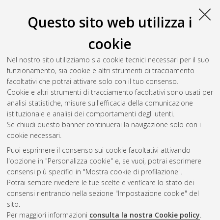
Questo sito web utilizza i
cookie
Nel nostro sito utilizziamo sia cookie tecnici necessari per il suo
funzionamento, sia cookie e altri strumenti di tracciamento
facoltativi che potrai attivare solo con il tuo consenso.
Cookie e altri strumenti di tracciamento facoltativi sono usati per
Gestione del documento:
analisi statistiche, misure sull'efficacia della comunicazione
istituzionale e analisi dei comportamenti degli utenti.
Se chiudi questo banner continuerai la navigazione solo con i
cookie necessari.
Atom
Puoi esprimere il consenso sui cookie facoltativi attivando
Rss 1.0
l'opzione in "Personalizza cookie" e, se vuoi, potrai esprimere
consensi più specifici in "Mostra cookie di profilazione".
Rss 2.0
Potrai sempre rivedere le tue scelte e verificare lo stato dei
consensi rientrando nella sezione "Impostazione cookie" del
sito.
AMS Dottorato
Per maggiori informazioni
consulta la nostra Cookie policy
.
ISSN: 2038-7946