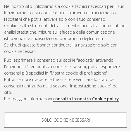
Nel nostro sito utilizziamo sia cookie tecnici necessari per il suo
funzionamento, sia cookie e altri strumenti di tracciamento
facoltativi che potrai attivare solo con il tuo consenso.
Cookie e altri strumenti di tracciamento facoltativi sono usati per
Gestione del documento:
analisi statistiche, misure sull'efficacia della comunicazione
istituzionale e analisi dei comportamenti degli utenti.
Se chiudi questo banner continuerai la navigazione solo con i
cookie necessari.
Atom
Puoi esprimere il consenso sui cookie facoltativi attivando
Rss 1.0
l'opzione in "Personalizza cookie" e, se vuoi, potrai esprimere
consensi più specifici in "Mostra cookie di profilazione".
Rss 2.0
Potrai sempre rivedere le tue scelte e verificare lo stato dei
consensi rientrando nella sezione "Impostazione cookie" del
sito.
AMS Dottorato
Per maggiori informazioni
consulta la nostra Cookie policy
.
ISSN: 2038-7946
Servizio implementato e gestito da
AlmaDL
Impostazioni Cookie
COOKIE DI PROFILAZIONE -
SOLO COOKIE NECESSARI
Informativa sulla privacy
FACOLTATIVI
Condizioni d’uso del sito