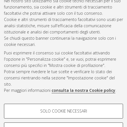
2011
(12)
Nel nostro sito utilizziamo sia cookie tecnici necessari per il suo
2010
(14)
funzionamento, sia cookie e altri strumenti di tracciamento
2009
(9)
facoltativi che potrai attivare solo con il tuo consenso.
2008
(6)
Cookie e altri strumenti di tracciamento facoltativi sono usati per
2007
(8)
analisi statistiche, misure sull'efficacia della comunicazione
istituzionale e analisi dei comportamenti degli utenti.
Se chiudi questo banner continuerai la navigazione solo con i
cookie necessari.
Atom
Puoi esprimere il consenso sui cookie facoltativi attivando
Rss 1.0
l'opzione in "Personalizza cookie" e, se vuoi, potrai esprimere
consensi più specifici in "Mostra cookie di profilazione".
Rss 2.0
Potrai sempre rivedere le tue scelte e verificare lo stato dei
consensi rientrando nella sezione "Impostazione cookie" del
sito.
AMS Dottorato
Per maggiori informazioni
consulta la nostra Cookie policy
.
ISSN: 2038-7946
Servizio implementato e gestito da
AlmaDL
COOKIE DI PROFILAZIONE -
Impostazioni Cookie
SOLO COOKIE NECESSARI
Informativa sulla privacy
FACOLTATIVI
Condizioni d’uso del sito
Si tratta di cookie utilizzati per analizzare le caratteristiche della