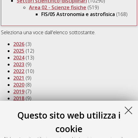
Settori scientifico-disciplinari
(10290)
Area 02 - Scienze fisiche
(519)
FIS/05 Astronomia e astrofisica
(168)
Seleziona una voce dall'elenco sottostante.
2026
(3)
2025
(12)
2024
(13)
2023
(9)
2022
(10)
2021
(9)
2020
(8)
2019
(7)
2018
(9)
2016
(7)
2015
(8)
Questo sito web utilizza i
2014
(13)
2013
(5)
cookie
2012
(6)