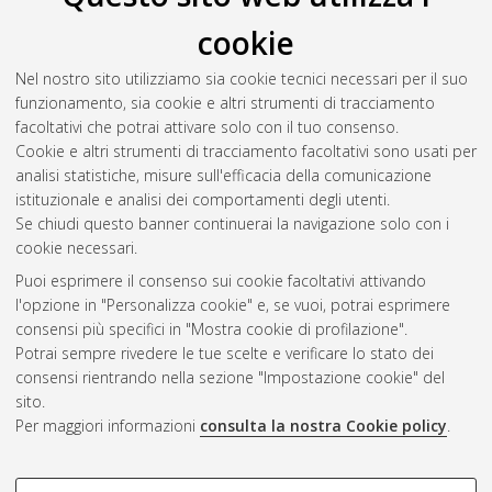
cookie
Nel nostro sito utilizziamo sia cookie tecnici necessari per il suo
funzionamento, sia cookie e altri strumenti di tracciamento
facoltativi che potrai attivare solo con il tuo consenso.
Cookie e altri strumenti di tracciamento facoltativi sono usati per
Gestione del documento:
analisi statistiche, misure sull'efficacia della comunicazione
istituzionale e analisi dei comportamenti degli utenti.
Se chiudi questo banner continuerai la navigazione solo con i
cookie necessari.
Atom
Puoi esprimere il consenso sui cookie facoltativi attivando
Rss 1.0
l'opzione in "Personalizza cookie" e, se vuoi, potrai esprimere
consensi più specifici in "Mostra cookie di profilazione".
Rss 2.0
Potrai sempre rivedere le tue scelte e verificare lo stato dei
consensi rientrando nella sezione "Impostazione cookie" del
sito.
AMS Dottorato
Per maggiori informazioni
consulta la nostra Cookie policy
.
ISSN: 2038-7946
Servizio implementato e gestito da
AlmaDL
Impostazioni Cookie
COOKIE DI PROFILAZIONE -