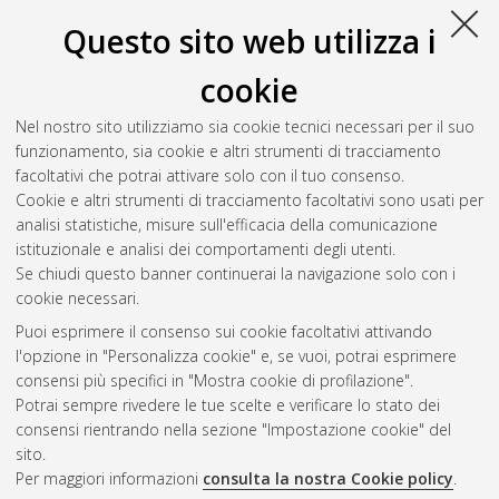
Questo sito web utilizza i
cookie
Nel nostro sito utilizziamo sia cookie tecnici necessari per il suo
funzionamento, sia cookie e altri strumenti di tracciamento
facoltativi che potrai attivare solo con il tuo consenso.
Cookie e altri strumenti di tracciamento facoltativi sono usati per
Gestione del documento:
analisi statistiche, misure sull'efficacia della comunicazione
istituzionale e analisi dei comportamenti degli utenti.
Se chiudi questo banner continuerai la navigazione solo con i
cookie necessari.
Atom
Puoi esprimere il consenso sui cookie facoltativi attivando
Rss 1.0
l'opzione in "Personalizza cookie" e, se vuoi, potrai esprimere
consensi più specifici in "Mostra cookie di profilazione".
Rss 2.0
Potrai sempre rivedere le tue scelte e verificare lo stato dei
consensi rientrando nella sezione "Impostazione cookie" del
sito.
AMS Dottorato
Per maggiori informazioni
consulta la nostra Cookie policy
.
ISSN: 2038-7946